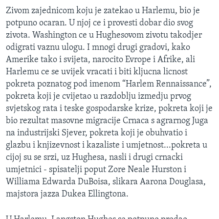
Zivom zajednicom koju je zatekao u Harlemu, bio je
potpuno ocaran. U njoj ce i provesti dobar dio svog
zivota. Washington ce u Hughesovom zivotu takodjer
odigrati vaznu ulogu. I mnogi drugi gradovi, kako
Amerike tako i svijeta, narocito Evrope i Afrike, ali
Harlemu ce se uvijek vracati i biti kljucna licnost
pokreta poznatog pod imenom “Harlem Rennaissance”,
pokreta koji je cvijetao u razdoblju izmedju prvog
svjetskog rata i teske gospodarske krize, pokreta koji je
bio rezultat masovne migracije Crnaca s agrarnog Juga
na industrijski Sjever, pokreta koji je obuhvatio i
glazbu i knjizevnost i kazaliste i umjetnost...pokreta u
cijoj su se srzi, uz Hughesa, nasli i drugi crnacki
umjetnici - spisatelji poput Zore Neale Hurston i
Williama Edwarda DuBoisa, slikara Aarona Douglasa,
majstora jazza Dukea Ellingtona.