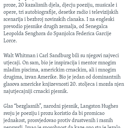
proze, 20 kazalisnih djela, djecju poeziju, musicale i
opere, tri autobiografije, desetke radio i televizijskih
scenarija i bezbroj novinskih clanaka. I na engleski
prevodio pjesnike drugih zemalja, od Senegalca
Leopolda Senghora do Spanjolca Federica Garcije
Lorce.
Walt Whitman i Carl Sandburg bili su njegovi najveci
utjecaji. On sam, bio je inspiracija i mentor mnogim
mladim piscima, americkim crnackim, ali i mnogim
drugima, izvan Amerike. Bio je jedan od dominantnih
glasova americke knjizevnosti 20. stoljeca i mozda njen
najutjecajniji crnacki pjesnik.
Glas “bezglasnih”, narodni pjesnik, Langston Hughes
svoju je poeziju i prozu koristio da bi promicao
jednakost, prosvjedovao protiv drustvenih i rasnih
nepravdi. Imao je sposobnost da kaze ono sto je lezalo