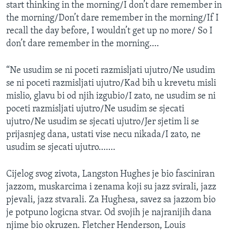
start thinking in the morning/I don’t dare remember in
MAGAZIN
the morning/Don’t dare remember in the morning/If I
O GLASU AMERIKE
recall the day before, I wouldn’t get up no more/ So I
don’t dare remember in the morning….
Learning English
“Ne usudim se ni poceti razmisljati ujutro/Ne usudim
se ni poceti razmisljati ujutro/Kad bih u krevetu misli
PRATITE NAS
mislio, glavu bi od njih izgubio/I zato, ne usudim se ni
poceti razmisljati ujutro/Ne usudim se sjecati
ujutro/Ne usudim se sjecati ujutro/Jer sjetim li se
Jezici
prijasnjeg dana, ustati vise necu nikada/I zato, ne
usudim se sjecati ujutro…….
Cijelog svog zivota, Langston Hughes je bio fasciniran
jazzom, muskarcima i zenama koji su jazz svirali, jazz
pjevali, jazz stvarali. Za Hughesa, savez sa jazzom bio
je potpuno logicna stvar. Od svojih je najranijih dana
njime bio okruzen. Fletcher Henderson, Louis