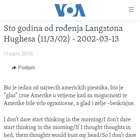
Linkovi
Pređi
na
Sto godina od rođenja Langstona
glavni
TV PROGRAM
sadržaj
Hughesa (11/3/02) - 2002-03-13
VIDEO
Pređi
na
13 mart, 2002
FOTOGRAFIJE DANA
glavnu
VIJESTI
Podijeli
navigaciju
Idi
NAUKA I TEHNOLOGIJA
SJEDINJENE AMERIČKE DRŽAVE
na
Bio je jedan od najvecih americkih pjesnika, bio je
SPECIJALNI PROJEKTI
BOSNA I HERCEGOVINA
pretragu
“glas” crne Amerike u vrijeme kad su mogucnosti te
KORUPCIJA
SVIJET
Amerike bile vrlo ogranicene, a glad i zelje –beskrajne.
SLOBODA MEDIJA
I don’t dare start thinking in the morning/I don’t dare
ŽENSKA STRANA
start thinking in the morning/If I thought thoughts in
IZBJEGLIČKA STRANA
bed, them thoughts would bust my head/So I don’t dare