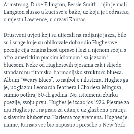
Armstrong, Duke Ellington, Bessie Smith...njih je mali
Langston slusao u kuci svoje bake, uz koju je i odrastao,
u mjestu Lawrence, u drzavi Kansas.
Drustveni uvjeti koji su utjecali na radjanje jazza, bile
su i snage koje su oblikovale dobar dio Hughesove
poezije cija originalnost upravo i lezi u njenom spoju s
afro-americkim puckim idiomom i sa jazzom i
bluesom. Neke od Hughesovih pjesama cak i slijede
standardnu ritamsko-harmonijsku strukturu bluesa.
Album “Weary Blues”, to najbolje i ilustrira. Hughes ga
je, uz glazbu Leonarda Feathera i Charlesa Mingusa,
snimio potkraj 50-ih godina. No, istoimenu zbirku
poezije, svoju prvu, Hughes je izdao jos 1926. Pjesme za
nju Hughes je i napisao za citanje uz glazbenu pratnju
u slavnim klubovima Harlema tog vremena. Hughes je,
naime, Kansas vec bio napustio i preselio u New York.