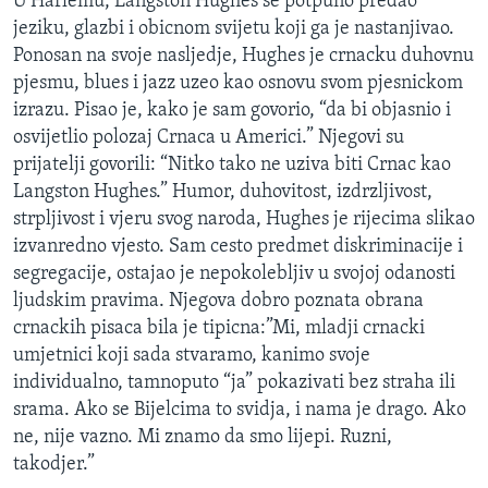
U Harlemu, Langston Hughes se potpuno predao
jeziku, glazbi i obicnom svijetu koji ga je nastanjivao.
Ponosan na svoje nasljedje, Hughes je crnacku duhovnu
pjesmu, blues i jazz uzeo kao osnovu svom pjesnickom
izrazu. Pisao je, kako je sam govorio, “da bi objasnio i
osvijetlio polozaj Crnaca u Americi.” Njegovi su
prijatelji govorili: “Nitko tako ne uziva biti Crnac kao
Langston Hughes.” Humor, duhovitost, izdrzljivost,
strpljivost i vjeru svog naroda, Hughes je rijecima slikao
izvanredno vjesto. Sam cesto predmet diskriminacije i
segregacije, ostajao je nepokolebljiv u svojoj odanosti
ljudskim pravima. Njegova dobro poznata obrana
crnackih pisaca bila je tipicna:”Mi, mladji crnacki
umjetnici koji sada stvaramo, kanimo svoje
individualno, tamnoputo “ja” pokazivati bez straha ili
srama. Ako se Bijelcima to svidja, i nama je drago. Ako
ne, nije vazno. Mi znamo da smo lijepi. Ruzni,
takodjer.”