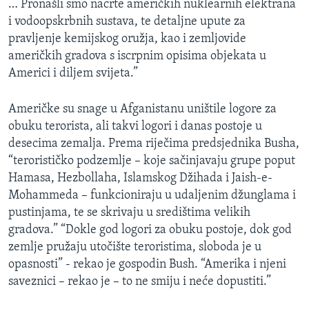
… Pronašli smo nacrte američkih nuklearnih elektrana
MAGAZIN
i vodoopskrbnih sustava, te detaljne upute za
O GLASU AMERIKE
pravljenje kemijskog oružja, kao i zemljovide
američkih gradova s iscrpnim opisima objekata u
Americi i diljem svijeta.”
Learning English
Američke su snage u Afganistanu uništile logore za
PRATITE NAS
obuku terorista, ali takvi logori i danas postoje u
desecima zemalja. Prema riječima predsjednika Busha,
“terorističko podzemlje – koje sačinjavaju grupe poput
Jezici
Hamasa, Hezbollaha, Islamskog Džihada i Jaish-e-
Mohammeda – funkcioniraju u udaljenim džunglama i
pustinjama, te se skrivaju u središtima velikih
gradova.” “Dokle god logori za obuku postoje, dok god
zemlje pružaju utočište teroristima, sloboda je u
opasnosti” - rekao je gospodin Bush. “Amerika i njeni
saveznici – rekao je – to ne smiju i neće dopustiti.”