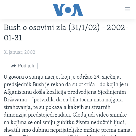
Linkovi
Pređi
na
Bush o osovini zla (31/1/02) - 2002-
glavni
TV PROGRAM
sadržaj
01-31
VIDEO
Pređi
na
31 januar, 2002
FOTOGRAFIJE DANA
glavnu
VIJESTI
Podijeli
navigaciju
Idi
NAUKA I TEHNOLOGIJA
SJEDINJENE AMERIČKE DRŽAVE
U govoru o stanju nacije, koji je održao 29. siječnja,
na
predsjednik Bush je rekao da su otkrića - do kojih je u
SPECIJALNI PROJEKTI
BOSNA I HERCEGOVINA
pretragu
Afganistanu došla koalicija predvodjena Sjedinjenim
KORUPCIJA
SVIJET
Državama - “potvrdila da su bila točna naša najgora
strahovanja, te su pokazala kakvih su stvarnih
SLOBODA MEDIJA
dimenzija predstojeći zadaci. Gledajući video snimke
ŽENSKA STRANA
na kojima se oni smiju gubitku života nedužnih ljudi,
shvatili smo dubinu neprijateljske mržnje prema nama.
IZBJEGLIČKA STRANA