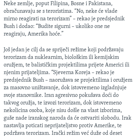
Neke zemlje, poput Filipina, Bosne i Pakistana,
obračunavaju se s teroristima. “No, neke će vlade
mirno reagirati na terorizam” – rekao je predsjednik
Bush i dodao: “Budite sigurni – ukoliko one ne
reagiraju, Amerika hoće.”
Još jedan je cilj da se spriječi režime koji podržavaju
terorizam da nuklearnim, biološkim ili kemijskim
oružjem, te balističkim projektilima prijete Americi ili
njenim prijateljima. “Sjeverna Koreja – rekao je
predsjednik Bush – naoružava se projektilima i oružjem
za masovno uništavanje, dok istovremeno izgladnjuje
svoje stanovnike. Iran agresivno pokušava doći do
takvog oružja, te izvozi terorizam, dok istovremeno
nekolicina osoba, koje nisu došle na vlast izborima,
guše nade iranskog naroda da će ostvariti slobodu. Irak
nastavlja poticati neprijateljstvo protiv Amerike, te
podržava terorizam. Irački režim već duže od deset