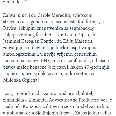
zinfandel…”
Zahvaljujuci i dr. Carole Meredith, svjetskom
strucnjaku za genetiku, sa sveucilista Kalifornija, u
Davisu, i skupini znanstvenika sa zagrebackog
Poljoprivrednog fakulteta – dr. Ivanu Pejicu, dr.
Jasminki Karoglan Kontic i dr. Ediju Maleticu,
zahvaljujuci njihovim zajednickim ispitivanjima –
ampelografskim i, u novije vrijeme, genetickim
metodama analize DNK, misterij zinfandela, odnosno
plavca malog konacno je rijesen i, nakon 40-godisnjih
napora i upornog dokazivanja, nitko sretniji od –
Miljenka Grgicha!
Ipak, americka udruga proizvodjaca i ljubitelja
zinfandela – Zinfandel Advocates and Producers, vec je
podnijela Kongresu zahtjev da se zinfandel zastiti kao
autohtona sorta Sjedinjenih Drzava. Za jos jednu veliku