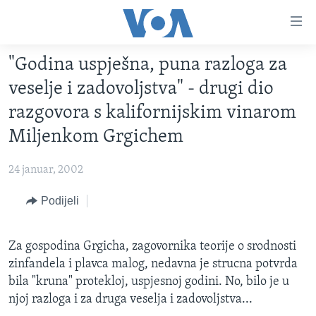
Linkovi
Pređi
na
"Godina uspješna, puna razloga za
glavni
TV PROGRAM
sadržaj
veselje i zadovoljstva" - drugi dio
VIDEO
Pređi
razgovora s kalifornijskim vinarom
na
FOTOGRAFIJE DANA
Miljenkom Grgichem
glavnu
VIJESTI
navigaciju
24 januar, 2002
Idi
NAUKA I TEHNOLOGIJA
SJEDINJENE AMERIČKE DRŽAVE
na
Podijeli
SPECIJALNI PROJEKTI
BOSNA I HERCEGOVINA
pretragu
KORUPCIJA
SVIJET
Za gospodina Grgicha, zagovornika teorije o srodnosti
SLOBODA MEDIJA
zinfandela i plavca malog, nedavna je strucna potvrda
ŽENSKA STRANA
bila "kruna" protekloj, uspjesnoj godini. No, bilo je u
njoj razloga i za druga veselja i zadovoljstva...
IZBJEGLIČKA STRANA