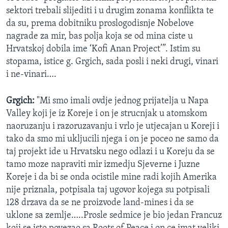
sektori trebali slijediti i u drugim zonama konflikta te
da su, prema dobitniku proslogodisnje Nobelove
nagrade za mir, bas polja koja se od mina ciste u
Hrvatskoj dobila ime ‘Kofi Anan Project’”. Istim su
stopama, istice g. Grgich, sada posli i neki drugi, vinari
i ne-vinari….
Grgich:
"Mi smo imali ovdje jednog prijatelja u Napa
Valley koji je iz Koreje i on je strucnjak u atomskom
naoruzanju i razoruzavanju i vrlo je utjecajan u Koreji i
tako da smo mi ukljucili njega i on je poceo ne samo da
taj projekt ide u Hrvatsku nego odlazi i u Koreju da se
tamo moze napraviti mir izmedju Sjeverne i Juzne
Koreje i da bi se onda ocistile mine radi kojih Amerika
nije priznala, potpisala taj ugovor kojega su potpisali
128 drzava da se ne proizvode land-mines i da se
uklone sa zemlje…..Prosle sedmice je bio jedan Francuz