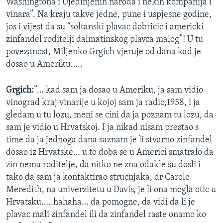
Washingtona i Ujedinjenih naroda i nekih kompanija i
vinara”. Na kraju takve jedne, pune i uspjesne godine,
jos i vijest da su “soltanski plavac dobricic i americki
zinfandel roditelji dalmatinskog plavca malog”! U tu
povezanost, Miljenko Grgich vjeruje od dana kad je
dosao u Ameriku…..
Grgich:
”… kad sam ja dosao u Ameriku, ja sam vidio
vinograd kraj vinarije u kojoj sam ja radio,1958, i ja
gledam u tu lozu, meni se cini da ja poznam tu lozu, da
sam je vidio u Hrvatskoj. I ja nikad nisam prestao s
time da ja jednoga dana saznam je li stvarno zinfandel
dosao iz Hrvatske… u to doba se u Americi smatralo da
zin nema roditelje, da nitko ne zna odakle su dosli i
tako da sam ja kontaktirao strucnjaka, dr Carole
Meredith, na univerzitetu u Davis, je li ona mogla otic u
Hrvatsku…..hahaha… da pomogne, da vidi da li je
plavac mali zinfandel ili da zinfandel raste onamo ko