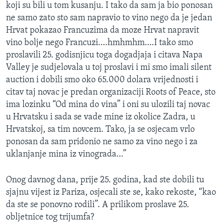
koji su bili u tom kusanju. I tako da sam ja bio ponosan
ne samo zato sto sam napravio to vino nego da je jedan
Hrvat pokazao Francuzima da moze Hrvat napravit
vino bolje nego Francuzi….hmhmhm….I tako smo
proslavili 25. godisnjicu toga dogadjaja i citava Napa
Valley je sudjelovala u toj proslavi i mi smo imali silent
auction i dobili smo oko 65.000 dolara vrijednosti i
citav taj novac je predan organizaciji Roots of Peace, sto
ima lozinku “Od mina do vina” i oni su ulozili taj novac
u Hrvatsku i sada se vade mine iz okolice Zadra, u
Hrvatskoj, sa tim novcem. Tako, ja se osjecam vrlo
ponosan da sam pridonio ne samo za vino nego i za
uklanjanje mina iz vinograda…”
Onog davnog dana, prije 25. godina, kad ste dobili tu
sjajnu vijest iz Pariza, osjecali ste se, kako rekoste, “kao
da ste se ponovno rodili”. A prilikom proslave 25.
obljetnice tog trijumfa?