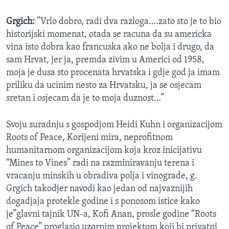
Grgich:
”Vrlo dobro, radi dva razloga….zato sto je to bio
historijski momenat, otada se racuna da su americka
vina isto dobra kao francuska ako ne bolja i drugo, da
sam Hrvat, jer ja, premda zivim u Americi od 1958,
moja je dusa sto procenata hrvatska i gdje god ja imam
priliku da ucinim nesto za Hrvatsku, ja se osjecam
sretan i osjecam da je to moja duznost…”
Svoju suradnju s gospodjom Heidi Kuhn i organizacijom
Roots of Peace, Korijeni mira, neprofitnom
humanitarnom organizacijom koja kroz inicijativu
“Mines to Vines” radi na razminiravanju terena i
vracanju minskih u obradiva polja i vinograde, g.
Grgich takodjer navodi kao jedan od najvaznijih
dogadjaja protekle godine i s ponosom istice kako
je”glavni tajnik UN-a, Kofi Anan, prosle godine “Roots
of Peace” proglasio uzornim projektom koji bi privatni