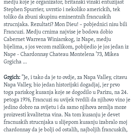
medju koje je organizator, britanski vinski entuzijast
Stephen Spurrier, uvrstio i nekoliko americkih, tek
toliko da zbuni skupinu eminentnih francuskih
strucnjaka. Rezultati? Mon Dieu! – pobjednici nisu bili
Francuzi. Medju crnima najvise je bodova dobio
Cabernet Warrena Winiarskog, iz Nape, medju
bijelima, s jos vecom razlikom, pobijedio je jos jedan iz
Nape - Chardonnay Chateau Montelena ’73, Mikea
Grgicha …
Grgich:
”Je, i tako da je to ovdje, za Napa Valley, citavu
Napa Valley, bio jedan historijski dogadjaj, jer prvo
toga pariskog kusanja koje se dogodilo u Parizu, na 24.
petoga 1976, Francuzi su uvijek tvrdili da njihovo vino je
jedino dobro na svijetu i da samo njihova zemlja moze
proizvesti kvalitetna vina. Na tom kusanju je devet
fracnuskih strucnjaka u slijepom kusanju izabralo moj
chardonnay da je bolji od ostalih, najboljih francuskih,