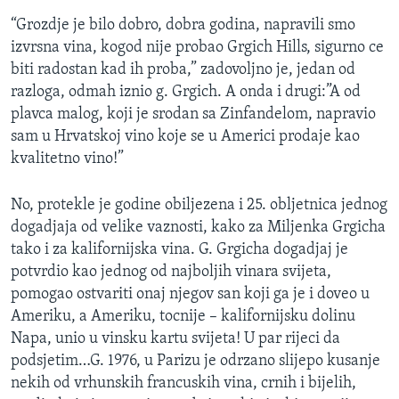
MAGAZIN
“Grozdje je bilo dobro, dobra godina, napravili smo
izvrsna vina, kogod nije probao Grgich Hills, sigurno ce
O GLASU AMERIKE
biti radostan kad ih proba,” zadovoljno je, jedan od
razloga, odmah iznio g. Grgich. A onda i drugi:”A od
Learning English
plavca malog, koji je srodan sa Zinfandelom, napravio
sam u Hrvatskoj vino koje se u Americi prodaje kao
PRATITE NAS
kvalitetno vino!”
No, protekle je godine obiljezena i 25. obljetnica jednog
Jezici
dogadjaja od velike vaznosti, kako za Miljenka Grgicha
tako i za kalifornijska vina. G. Grgicha dogadjaj je
potvrdio kao jednog od najboljih vinara svijeta,
pomogao ostvariti onaj njegov san koji ga je i doveo u
Ameriku, a Ameriku, tocnije – kalifornijsku dolinu
Napa, unio u vinsku kartu svijeta! U par rijeci da
podsjetim…G. 1976, u Parizu je odrzano slijepo kusanje
nekih od vrhunskih francuskih vina, crnih i bijelih,