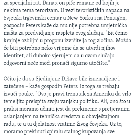
za specijalni rat. Danas, on piše romane od kojih je
MAGAZIN
nekima tema terorizam. U vezi terorističkih napada na
O GLASU AMERIKE
Svjetski trgovinski centar u New Yorku i na Pentagon,
gospodin Peters kaže da mu nije potrebna umjetnička
Learning English
mašta za predvidjanje raspleta ovog slučaja. "Bit ćemo
krajnje ozbiljni u progonu izvršitelja tog zločina. Možda
će biti potrebno neko vrijeme da se utvrdi njihov
PRATITE NAS
identitet, ali duboko vjerujem da u ovom slučaju
odgovorni neće moći pronaći sigurno utočište.”
Jezici
Očito je da su Sjedinjene Države bile iznenadjene i
zatečene – kaže gospodin Peters. Iz toga se trebaju
izvući pouke. "Ovo je pravi trenutak za Ameriku da vrlo
temeljito preispita svoju vanjsku politiku. Ali, ono što u
praksi moramo učiniti jest da prekinemo s pretjeranim
oslanjanjem na tehnička sredstva u obavještajnom
radu, te u tu djelatnost vratimo živog čovjeka. Uz to,
moramo prekinuti spiralu stalnog kupovanja sve