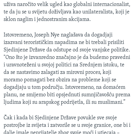
uživa naročito velik ugled kao globalni internacionalist,
te da ju se u svijetu doživljava kao unilateralista, koji je
sklon naglim i jednostranim akcijama.
Istovremeno, Joseph Nye naglašava da dogadjaji
izazvani terorističkim napadima ne bi trebali prisiliti
Sjedinjene Države da odstupe od svoje vanjske politike.
"Ono što je izvanredno značajno je da budemo pravedni
i uravnoteženi u svojoj politici na Srednjem istoku, te
da se nastavimo zalagati za mirovni proces, koji
moramo pomagati bez obzira na probleme koji se
dogadjaju u tom području. Istovremeno, na domaćem
planu, ne smijemo biti opsjednuti sumnjičavošću prema
ljudima koji su arapskog podrijetla, ili su muslimani.”
Čak i kada bi Sjedinjene Države povukle sve svoje
postrojbe iz svijeta i zatvorile se u svoje granice, one bi i
dalje imale neprijatelje zbog svoje moći i utjecaja –