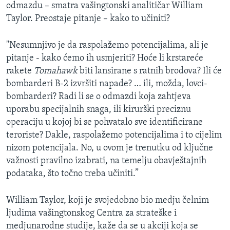
odmazdu – smatra vašingtonski analitičar William
Taylor. Preostaje pitanje – kako to učiniti?
"Nesumnjivo je da raspolažemo potencijalima, ali je
pitanje - kako ćemo ih usmjeriti? Hoće li krstareće
rakete
Tomahawk
biti lansirane s ratnih brodova? Ili će
bombarderi B-2 izvršiti napade? … ili, možda, lovci-
bombarderi? Radi li se o odmazdi koja zahtjeva
uporabu specijalnih snaga, ili kirurški preciznu
operaciju u kojoj bi se pohvatalo sve identificirane
teroriste? Dakle, raspolažemo potencijalima i to cijelim
nizom potencijala. No, u ovom je trenutku od ključne
važnosti pravilno izabrati, na temelju obavještajnih
podataka, što točno treba učiniti.”
William Taylor, koji je svojedobno bio medju čelnim
ljudima vašingtonskog Centra za strateške i
medjunarodne studije, kaže da se u akciji koja se