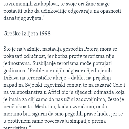
suvremenijih zrakoplova, te svoje oružane snage
postaviti tako da učinkovitije odgovaraju na opasnosti
današnjeg svijeta.”
Greške iz ljeta 1998
Što je najvažnije, nastavlja gospodin Peters, mora se
pokazati odlučnost, jer borba protiv terorizma nije
jednostavna. Suzbijanje terorizma može potrajati
godinama. "Problem ranijih odgovora Sjedinjenih
Država na terorističke akcije – dakle, na prijašnji
napad na Svjetski trgovinski centar, te na razarač Cole i
na veleposlanstva u Africi bio je sljedeći: odmazda koja
je imala za cilj samo da nas učini zadovoljnima, često je
neučinkovita. Međutim, kada uzvraćamo, onda
moramo biti sigurni da smo pogodili prave ljude, jer se
u protivnom samo povećavaju simpatije prema
teroristima.”