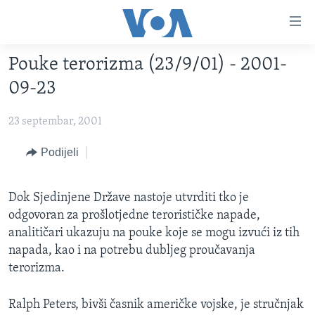
Linkovi
Pređi
na
Pouke terorizma (23/9/01) - 2001-
glavni
TV PROGRAM
sadržaj
09-23
VIDEO
Pređi
na
23 septembar, 2001
FOTOGRAFIJE DANA
glavnu
VIJESTI
Podijeli
navigaciju
Idi
NAUKA I TEHNOLOGIJA
SJEDINJENE AMERIČKE DRŽAVE
na
Dok Sjedinjene Države nastoje utvrditi tko je
SPECIJALNI PROJEKTI
BOSNA I HERCEGOVINA
pretragu
odgovoran za prošlotjedne terorističke napade,
KORUPCIJA
SVIJET
analitičari ukazuju na pouke koje se mogu izvući iz tih
napada, kao i na potrebu dubljeg proučavanja
SLOBODA MEDIJA
terorizma.
ŽENSKA STRANA
IZBJEGLIČKA STRANA
Ralph Peters, bivši časnik američke vojske, je stručnjak