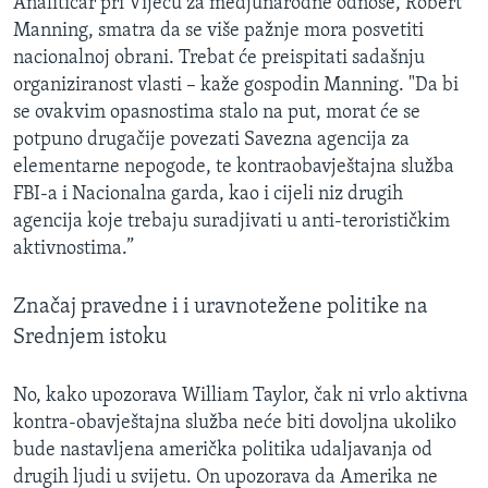
Analitičar pri Vijeću za medjunarodne odnose, Robert
Manning, smatra da se više pažnje mora posvetiti
nacionalnoj obrani. Trebat će preispitati sadašnju
organiziranost vlasti – kaže gospodin Manning. "Da bi
se ovakvim opasnostima stalo na put, morat će se
potpuno drugačije povezati Savezna agencija za
elementarne nepogode, te kontraobavještajna služba
FBI-a i Nacionalna garda, kao i cijeli niz drugih
agencija koje trebaju suradjivati u anti-terorističkim
aktivnostima.”
Značaj pravedne i i uravnotežene politike na
Srednjem istoku
No, kako upozorava William Taylor, čak ni vrlo aktivna
kontra-obavještajna služba neće biti dovoljna ukoliko
bude nastavljena američka politika udaljavanja od
drugih ljudi u svijetu. On upozorava da Amerika ne