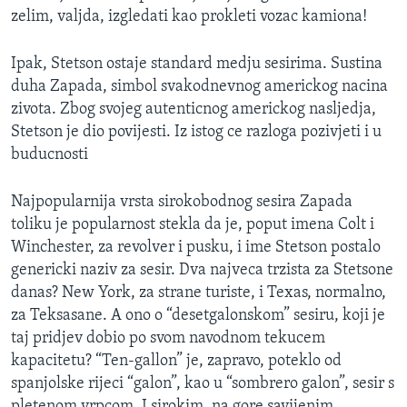
zelim, valjda, izgledati kao prokleti vozac kamiona!
Ipak, Stetson ostaje standard medju sesirima. Sustina
duha Zapada, simbol svakodnevnog americkog nacina
zivota. Zbog svojeg autenticnog americkog nasljedja,
Stetson je dio povijesti. Iz istog ce razloga pozivjeti i u
buducnosti
Najpopularnija vrsta sirokobodnog sesira Zapada
toliku je popularnost stekla da je, poput imena Colt i
Winchester, za revolver i pusku, i ime Stetson postalo
genericki naziv za sesir. Dva najveca trzista za Stetsone
danas? New York, za strane turiste, i Texas, normalno,
za Teksasane. A ono o “desetgalonskom” sesiru, koji je
taj pridjev dobio po svom navodnom tekucem
kapacitetu? “Ten-gallon” je, zapravo, poteklo od
spanjolske rijeci “galon”, kao u “sombrero galon”, sesir s
pletenom vrpcom. I sirokim, na gore savijenim