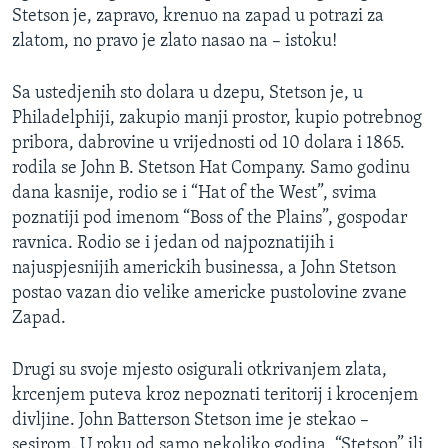
Stetson je, zapravo, krenuo na zapad u potrazi za
zlatom, no pravo je zlato nasao na – istoku!
Sa ustedjenih sto dolara u dzepu, Stetson je, u
Philadelphiji, zakupio manji prostor, kupio potrebnog
pribora, dabrovine u vrijednosti od 10 dolara i 1865.
rodila se John B. Stetson Hat Company. Samo godinu
dana kasnije, rodio se i “Hat of the West”, svima
poznatiji pod imenom “Boss of the Plains”, gospodar
ravnica. Rodio se i jedan od najpoznatijih i
najuspjesnijih americkih businessa, a John Stetson
postao vazan dio velike americke pustolovine zvane
Zapad.
Drugi su svoje mjesto osigurali otkrivanjem zlata,
krcenjem puteva kroz nepoznati teritorij i krocenjem
divljine. John Batterson Stetson ime je stekao –
sesirom. U roku od samo nekoliko godina, “Stetson” ili