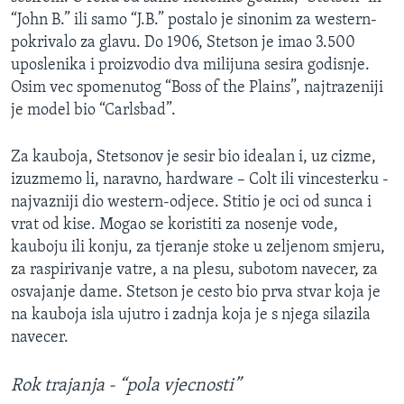
“John B.” ili samo “J.B.” postalo je sinonim za western-
pokrivalo za glavu. Do 1906, Stetson je imao 3.500
uposlenika i proizvodio dva milijuna sesira godisnje.
Osim vec spomenutog “Boss of the Plains”, najtrazeniji
je model bio “Carlsbad”.
Za kauboja, Stetsonov je sesir bio idealan i, uz cizme,
izuzmemo li, naravno, hardware – Colt ili vincesterku -
najvazniji dio western-odjece. Stitio je oci od sunca i
vrat od kise. Mogao se koristiti za nosenje vode,
kauboju ili konju, za tjeranje stoke u zeljenom smjeru,
za raspirivanje vatre, a na plesu, subotom navecer, za
osvajanje dame. Stetson je cesto bio prva stvar koja je
na kauboja isla ujutro i zadnja koja je s njega silazila
navecer.
Rok trajanja - “pola vjecnosti”