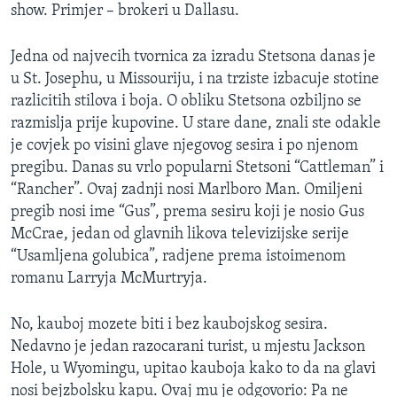
show. Primjer – brokeri u Dallasu.
Jedna od najvecih tvornica za izradu Stetsona danas je
u St. Josephu, u Missouriju, i na trziste izbacuje stotine
razlicitih stilova i boja. O obliku Stetsona ozbiljno se
razmislja prije kupovine. U stare dane, znali ste odakle
je covjek po visini glave njegovog sesira i po njenom
pregibu. Danas su vrlo popularni Stetsoni “Cattleman” i
“Rancher”. Ovaj zadnji nosi Marlboro Man. Omiljeni
pregib nosi ime “Gus”, prema sesiru koji je nosio Gus
McCrae, jedan od glavnih likova televizijske serije
“Usamljena golubica”, radjene prema istoimenom
romanu Larryja McMurtryja.
No, kauboj mozete biti i bez kaubojskog sesira.
Nedavno je jedan razocarani turist, u mjestu Jackson
Hole, u Wyomingu, upitao kauboja kako to da na glavi
nosi bejzbolsku kapu. Ovaj mu je odgovorio: Pa ne