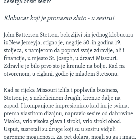
desetgalonski sesir?
MAGAZIN
O GLASU AMERIKE
Klobucar koji je pronasao zlato - u sesiru!
Learning English
John Batterson Stetson, bolezljivi sin jednog klobucara
iz New Jerseyja, stigao je, negdje 50-ih godina 19.
stoljeca, s namjerom da popravi svoje zdravlje, ali i
PRATITE NAS
financije, u mjesto St. Joseph, u drzavi Missouri.
Zdravlje je bilo prvo sto je krenulo na bolje. Rad na
otvorenom, u ciglani, godio je mladom Stetsonu.
Jezici
Kad se rijeka Missouri izlila i poplavila business,
Stetson je, s nekolicinom drugih, krenuo dalje na
zapad. I kompanjone impresionirao kad im je svima,
prema vlastitom dizajnu, napravio sesire od dabrovine.
Visoka, vrlo visoka glava i siroki, vrlo siroki obod.
Usput, susretali su druge koji su u sesiru vidjeli
ogromne mogucnosti. Za pet dolara, mogli su ga i imati.