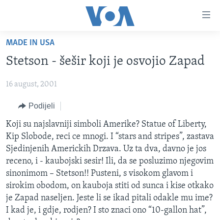
Linkovi
Pređi
na
MADE IN USA
glavni
TV PROGRAM
sadržaj
Stetson - šešir koji je osvojio Zapad
VIDEO
Pređi
na
16 august, 2001
FOTOGRAFIJE DANA
glavnu
VIJESTI
Podijeli
navigaciju
Idi
NAUKA I TEHNOLOGIJA
SJEDINJENE AMERIČKE DRŽAVE
Koji su najslavniji simboli Amerike? Statue of Liberty,
na
Kip Slobode, reci ce mnogi. I “stars and stripes”, zastava
SPECIJALNI PROJEKTI
BOSNA I HERCEGOVINA
pretragu
Sjedinjenih Americkih Drzava. Uz ta dva, davno je jos
KORUPCIJA
SVIJET
receno, i - kaubojski sesir! Ili, da se posluzimo njegovim
sinonimom – Stetson!! Pusteni, s visokom glavom i
SLOBODA MEDIJA
sirokim obodom, on kauboja stiti od sunca i kise otkako
ŽENSKA STRANA
je Zapad naseljen. Jeste li se ikad pitali odakle mu ime?
I kad je, i gdje, rodjen? I sto znaci ono “10-gallon hat”,
IZBJEGLIČKA STRANA