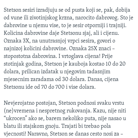
Stetson sesiri izradjuju se od pusta koji se, pak, dobija
od vune ili zivotinjskog krzna, narocito dabrovog. Sto je
dabrovine u njemu vise, to je sesir otporniji i trajniji.
Kolicina dabrovine daje Stetsonu sjaj, ali i cijenu.
Oznaka 3X, na unutrasnjoj vrpci sesira, govori o
najnizoj kolicini dabrovine. Oznaka 25X znaci –
stopostotna dabrovina. I vrtoglava cijena! Prije
stotinjak godina, Stetson je kauboja kostao 10 do 20
dolara, prilican izdatak u njegovim tadasnjim
mjesecnim zaradama od 30 dolara. Danas, cijena
Stetsonu ide od 70 do 700 i vise dolara.
Nevjerojatno postojan, Stetson podnosi svaku vrstu
(ne)vremena i nespretnog rukovanja. Kazu, nije niti
“ukrocen” ako se, barem nekoliko puta, nije nasao u
blatu ili stajskom gnoju. Trajati bi trebao pola
vjecnosti! Naravno, Stetson se danas cesto nosi za –