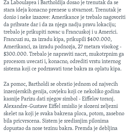
Za Laboulayea i Bartholdija dosao je trenutak da se
stara ideja konacno prenese u stvarnost. Trenutak je
donio i neke izazove: Amerikance je trebalo nagovoriti
da prihvate dar i da za njega nadju pravu lokaciju;
trebalo je prikupiti novac u Francuskoj i u Americi.
Francuzi su, za izradu kipa, prikupili $400.000,
Amerikanci, za izradu podnozja, 27 metara visokog -
$300.000. Trebalo je napraviti nacrt, mukotrpnim ga
procesom uvecati i, konacno, odrediti vrstu internog
sistema koji ce podrzavati tone bakra za oplatu kipa.
Za pomoc, Bartholdi se obratio jednom od najvecih
inzenjerskih genija, covjeku koji ce nekoliko godina
kasnije Parizu dati njegov simbol - Eiffelov toranj.
Alexandre-Gustave Eiffel smislio je slozeni zeljezni
skelet na koji je svaka bakrena ploca, potom, zasebno
bila pricvrscena. Sistem je sredisnjim pilonima
dopustao da nose tezinu bakra. Premda je debljina