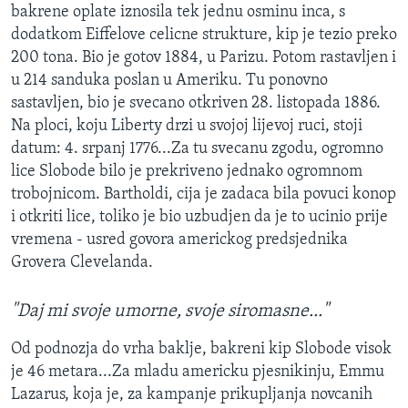
bakrene oplate iznosila tek jednu osminu inca, s
dodatkom Eiffelove celicne strukture, kip je tezio preko
200 tona. Bio je gotov 1884, u Parizu. Potom rastavljen i
u 214 sanduka poslan u Ameriku. Tu ponovno
sastavljen, bio je svecano otkriven 28. listopada 1886.
Na ploci, koju Liberty drzi u svojoj lijevoj ruci, stoji
datum: 4. srpanj 1776...Za tu svecanu zgodu, ogromno
lice Slobode bilo je prekriveno jednako ogromnom
trobojnicom. Bartholdi, cija je zadaca bila povuci konop
i otkriti lice, toliko je bio uzbudjen da je to ucinio prije
vremena - usred govora americkog predsjednika
Grovera Clevelanda.
"Daj mi svoje umorne, svoje siromasne..."
Od podnozja do vrha baklje, bakreni kip Slobode visok
je 46 metara...Za mladu americku pjesnikinju, Emmu
Lazarus, koja je, za kampanje prikupljanja novcanih