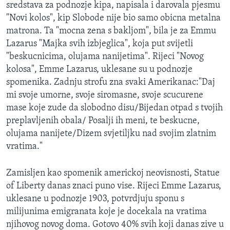
sredstava za podnozje kipa, napisala i darovala pjesmu
"Novi kolos", kip Slobode nije bio samo obicna metalna
matrona. Ta "mocna zena s bakljom", bila je za Emmu
Lazarus "Majka svih izbjeglica", koja put svijetli
"beskucnicima, olujama nanijetima". Rijeci "Novog
kolosa", Emme Lazarus, uklesane su u podnozje
spomenika. Zadnju strofu zna svaki Amerikanac:"Daj
mi svoje umorne, svoje siromasne, svoje scucurene
mase koje zude da slobodno disu/Bijedan otpad s tvojih
preplavljenih obala/ Posalji ih meni, te beskucne,
olujama nanijete/Dizem svjetiljku nad svojim zlatnim
vratima."
Zamisljen kao spomenik americkoj neovisnosti, Statue
of Liberty danas znaci puno vise. Rijeci Emme Lazarus,
uklesane u podnozje 1903, potvrdjuju sponu s
milijunima emigranata koje je docekala na vratima
njihovog novog doma. Gotovo 40% svih koji danas zive u