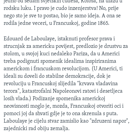
jedno od sedam svjetskih cudesa, Kolosa, na ulazu u
MAGAZIN
rodsku luku. I pravo je cudo inzenjerstva! No, prije
nego sto je sve to postao, bio je samo ideja. A ona se
O GLASU AMERIKE
rodila jedne veceri, u Francuskoj, godine 1865.
Learning English
Edouard de Laboulaye, istaknuti profesor prava i
strucnjak za americku povijest, predlozio je drustvu za
PRATITE NAS
stolom, u svojoj kuci nedaleko Pariza, da u Americi
treba podignuti spomenik idealima inspiriranima
americkom i francuskom revolucijom. (U Americi, ti
Jezici
ideali su doveli do stabilne demokracije, dok je
revoluciju u Francuskoj slijedila "krvava vladavina
terora", katastrofalni Napoleonovi ratovi i desetljeca
losih vlada.) Podizanje spomenika americkoj
neovisnosti moglo je, mozda, Francuskoj otvoriti oci i
pomoci joj da shvati gdje je to ona skrenula s puta.
Laboulaye je cijelu stvar zamislio kao "zdruzeni napor",
zajednicki rad obiju zemalja.