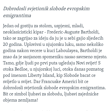
Dobrodosli svjetionik slobode evropskim
emigrantima
Jedan od gostiju za stolom, uspjesni, mladi,
neoklasicisticki kipar - Frederic-Auguste Bartholdi,
tako se zagrijao za ideju da ju je u sebi gajio sljedecih
20 godina. Uplovivsi u njujorsku luku, samo nekoliko
godina nakon vecere u kuci Laboulayea, Bartholdi je
znao da je sanjanom spomeniku nasao savrseno mjesto.
Tamo, gdje ljudi po prvi puta ugledaju Novi svijet! S
otoka Bedloe, u njujorskoj luci, otoka danas poznatog
pod imenom Liberty Island, kip Slobode bacat ce
svijetlo u svijet. Dar Francuske Americi bit ce
dobrodosli svjetionik slobode evropskim emigrantima.
Bit ce simbol ljubavi za slobodu, ljubavi zajednicke
objema zemljama!