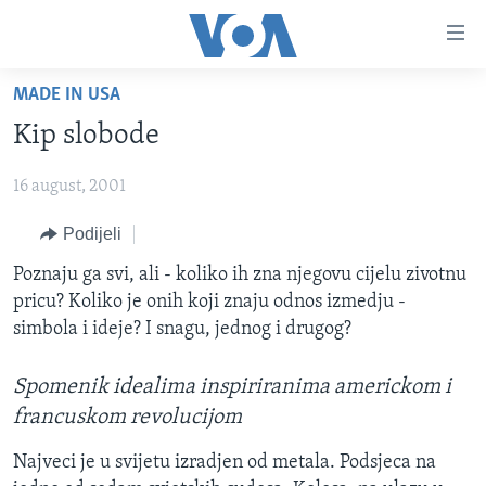
Linkovi
Pređi
na
MADE IN USA
glavni
TV PROGRAM
sadržaj
Kip slobode
VIDEO
Pređi
na
16 august, 2001
FOTOGRAFIJE DANA
glavnu
VIJESTI
Podijeli
navigaciju
Idi
NAUKA I TEHNOLOGIJA
SJEDINJENE AMERIČKE DRŽAVE
Poznaju ga svi, ali - koliko ih zna njegovu cijelu zivotnu
na
pricu? Koliko je onih koji znaju odnos izmedju -
SPECIJALNI PROJEKTI
BOSNA I HERCEGOVINA
pretragu
simbola i ideje? I snagu, jednog i drugog?
KORUPCIJA
SVIJET
Spomenik idealima inspiriranima americkom i
SLOBODA MEDIJA
francuskom revolucijom
ŽENSKA STRANA
Najveci je u svijetu izradjen od metala. Podsjeca na
IZBJEGLIČKA STRANA