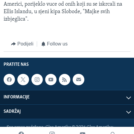
Americi, porijeklo vuce od onih koji su se iskrcali na
Ellis Islandu, u sjeni kipa Slobode, "Majke svih
izbjeglica".
Podijeli
Follow us
PRATITE NAS
INFORMACIJE
SADRŽAJ
Sva prava zadržana. Glas Amerike © 2026 Glas Amerike:
bosnian-service@voanews.com