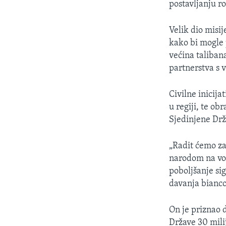
postavljanju r
Velik dio misi
kako bi mogle p
većina taliban
partnerstva s 
Civilne inicija
u regiji, te o
Sjedinjene Drža
„Radit ćemo z
narodom na vođ
poboljšanje si
davanja bianco
On je priznao 
Države 30 milij