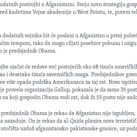
odatnih postrojbi u Afganistanu. Svoju novu strategiju go
pred kadetima Vojne akademije u West Pointu, te, putem tele
a dodatnih vojnika bit će poslani u Afganistan u prvoj polov
im tempom, tako da mogu ciljati posebice pobunu i osigur
o je predsjednik Obama.
jbe ojačat će redove već postojećih oko 68 tisuća američki
ao i desetaka tisuća savezničkih snaga. Predsjednikov govor
ve više opada podrška Amerikanaca za taj rat. Novo ispitiv
 je provela organizacija Gallup, pokazala je da samo 35 post
 na koji gospodin Obama vodi rat, dok ih 55 posto nije zado
 predsjednik Obama je rekao da Afganistan nije izgubljen, 
a nazaduje. On je rekao da al-Qaida planira nova teroristič
h utočišta uzduž afganistansko-pakistanske granice, uz pod