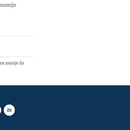
konomije
 na znanje da