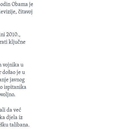
spodin Obama je
vizije, čitavoj
ini 2010.,
ati ključne
h vojnika u
 došao je u
anje javnog
o ispitanika
voljno.
ali da već
ka djela iz
ršku talibana.