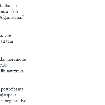
talibana i
nistanskih
Afganistana,“
su više
vati tom
 Sada, moramo se
nije
aših saveznika
m postrojbama
vaj aspekt
e mnogi protive