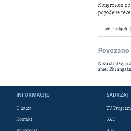
Kongresom po p
pogođene rece
Podijeli
Povezano
Nova strategija 
američki angažma
INFORMACIJE
SADRŽAJ
Learning English
O nama
TV Program
Kontakt
SAD
PRATITE NAS
Privatnost
BIH