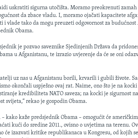
di uskratiti sigurna utočišta. Moramo preokrenuti zamah 
ogućnost da zbace vladu. I, moramo ojačati kapacitete afga
ti i vlade tako da mogu preuzeti odgovornost za budućnost 
sjednik Obama.
jednik je pozvao saveznike Sjedinjenih Država da pridone
rbama u Afganistanu, te izrazio uvjerenje da će se oni odaz
jatelji uz nas u Afganistanu borili, krvarili i gubili živote.
ismo okončali uspješno ovaj rat. Naime, ono što je na kocki 
stiranje kredibiliteta NATO saveza; na kocki je sigurnost n
st svijeta,“ rekao je gospodin Obama.
ja – kako kaže predsjednik Obama – omogućit će američki
aćati kući do sredine 2011., ovisno o uvjetima na terenu. O
no će izazvati kritike republikanaca u Kongresu, od kojih s