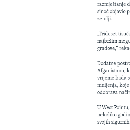
MAGAZIN
razmještanje d
O GLASU AMERIKE
sinoć objavio 
zemlji.
„Trideset tisuć
najbržim moguć
gradove,“ reka
Dodatne postro
Afganistanu, k
vrijeme kada s
mnijenja, koje
odobrava način
U West Pointu,
nekoliko godin
svojih sigurni