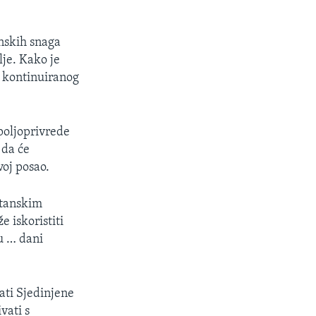
anskih snaga
lje. Kako je
u kontinuiranog
 poljoprivrede
 da će
voj posao.
stanskim
 iskoristiti
ku … dani
ati Sjedinjene
vati s