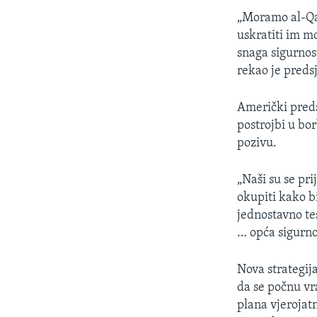
„Moramo al-Qai
uskratiti im m
snaga sigurnos
rekao je pred
Američki preds
postrojbi u bo
pozivu.
„Naši su se pri
okupiti kako b
jednostavno te
… opća sigurno
Nova strategi
da se počnu vr
plana vjerojat