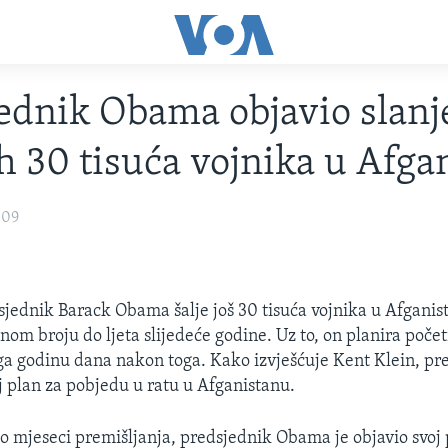
ednik Obama objavio slanj
ih 30 tisuća vojnika u Afga
009
jednik Barack Obama šalje još 30 tisuća vojnika u Afganista
nom broju do ljeta slijedeće godine. Uz to, on planira počet
a godinu dana nakon toga. Kako izvješćuje Kent Klein, pre
oj plan za pobjedu u ratu u Afganistanu.
 mjeseci premišljanja, predsjednik Obama je objavio svoj 