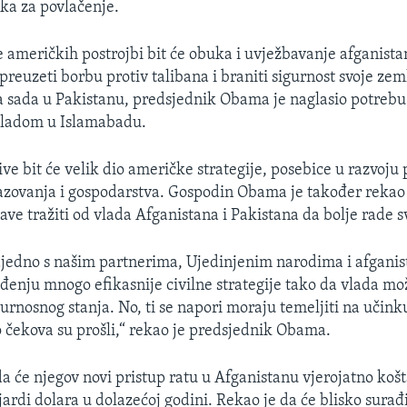
oka za povlačenje.
je američkih postrojbi bit će obuka i uvježbavanje afganist
reuzeti borbu protiv talibana i braniti sigurnost svoje zem
a sada u Pakistanu, predsjednik Obama je naglasio potreb
vladom u Islamabadu.
tive bit će velik dio američke strategije, posebice u razvoju
brazovanja i gospodarstva. Gospodin Obama je također rekao
ve tražiti od vlada Afganistana i Pakistana da bolje rade s
ajedno s našim partnerima, Ujedinjenim narodima i afgani
enju mnogo efikasnije civilne strategije tako da vlada može
gurnosnog stanja. No, ti se napori moraju temeljiti na učin
 čekova su prošli,“ rekao je predsjednik Obama.
da će njegov novi pristup ratu u Afganistanu vjerojatno košt
ardi dolara u dolazećoj godini. Rekao je da će blisko surađi