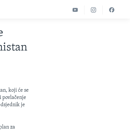
e
nistan
n, koji će se
i povlačenje
dsjednik je
plan za