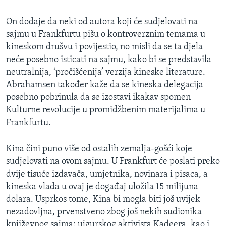
On dodaje da neki od autora koji će sudjelovati na
sajmu u Frankfurtu pišu o kontroverznim temama u
kineskom drušvu i povijestio, no misli da se ta djela
neće posebno isticati na sajmu, kako bi se predstavila
neutralnija, ‘pročišćenija’ verzija kineske literature.
Abrahamsen također kaže da se kineska delegacija
posebno pobrinula da se izostavi ikakav spomen
Kulturne revolucije u promidžbenim materijalima u
Frankfurtu.
Kina čini puno više od ostalih zemalja-gošći koje
sudjelovati na ovom sajmu. U Frankfurt će poslati preko
dvije tisuće izdavača, umjetnika, novinara i pisaca, a
kineska vlada u ovaj je događaj uložila 15 milijuna
dolara. Usprkos tome, Kina bi mogla biti još uvijek
nezadovljna, prvenstveno zbog još nekih sudionika
književnog sajma: ujgurskog aktivista Kadeera, kao i