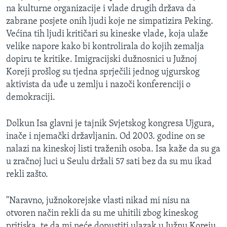
na kulturne organizacije i vlade drugih država da
MAGAZIN
zabrane posjete onih ljudi koje ne simpatizira Peking.
O GLASU AMERIKE
Većina tih ljudi kritičari su kineske vlade, koja ulaže
velike napore kako bi kontrolirala do kojih zemalja
Learning English
dopiru te kritike. Imigracijski dužnosnici u Južnoj
Koreji prošlog su tjedna sprječili jednog ujgurskog
PRATITE NAS
aktivista da uđe u zemlju i nazoči konferenciji o
demokraciji.
Dolkun Isa glavni je tajnik Svjetskog kongresa Ujgura,
Jezici
inače i njemački državljanin. Od 2003. godine on se
nalazi na kineskoj listi traženih osoba. Isa kaže da su ga
u zračnoj luci u Seulu držali 57 sati bez da su mu ikad
rekli zašto.
"Naravno, južnokorejske vlasti nikad mi nisu na
otvoren način rekli da su me uhitili zbog kineskog
pritiska, te da mi neće dopustiti ulazak u Južnu Koreju.