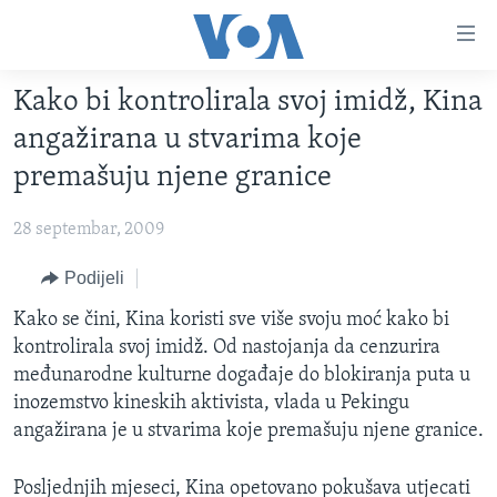
Linkovi
Pređi
na
Kako bi kontrolirala svoj imidž, Kina
glavni
TV PROGRAM
sadržaj
angažirana u stvarima koje
VIDEO
Pređi
premašuju njene granice
na
FOTOGRAFIJE DANA
glavnu
28 septembar, 2009
VIJESTI
navigaciju
Idi
NAUKA I TEHNOLOGIJA
Podijeli
SJEDINJENE AMERIČKE DRŽAVE
na
SPECIJALNI PROJEKTI
Kako se čini, Kina koristi sve više svoju moć kako bi
BOSNA I HERCEGOVINA
pretragu
kontrolirala svoj imidž. Od nastojanja da cenzurira
KORUPCIJA
SVIJET
međunarodne kulturne događaje do blokiranja puta u
SLOBODA MEDIJA
inozemstvo kineskih aktivista, vlada u Pekingu
angažirana je u stvarima koje premašuju njene granice.
ŽENSKA STRANA
IZBJEGLIČKA STRANA
Posljednjih mjeseci, Kina opetovano pokušava utjecati