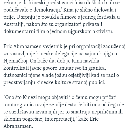
rekao je da kineski predstavnici ‘nisu došli da bi ih se
podučavalo o demokraciji.’ Kina je slično djelovala i
prije. U srpnju je povukla filmove s jednog festivala u
Australiji, nakon što su organizatori prikazali
dokumentarni film o jednom ujgurskom aktivistu.
Eric Abrahamsen savjetnik je pri organizaciji zaduženoj
za sastavljanje kineske delegacije na sajmu knjiga u
Njemačkoj. On kaže da, dok je Kina navikla
kontrolirati javne govore unutar svojih granica,
dužnosnici njene vlade još su osjetljiviji kad se radi o
predstavljanju kineske kulture stranoj publici.
"Ono što Kinezi mogu objaviti i o čemu mogu pričati
unutar granica svoje zemlje često će biti ono od čega će
se suzdržavati izvan njih jer to smatraju nepriličnim ili
sklonim pogrešnoj interpretaciji," kaže Eric
Abrahamsen.