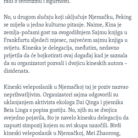
radi o terorizmu i sigurnosti.
No, u drugom slučaju koji uključuje Njemačku, Peking
se miješa u jedno kulturno pitanje. Naime, Kina je
zemlja-počasni gost na ovogodišnjem Sajmu knjiga u
Frankfurtu sljedeći mjesec, najvećem sajmu knjiga u
svijetu. Kineska je delegacija, međutim, nedavno
prijetila da će bojkotirati ovaj događaj kad je saznala
da su organizatori pozvali i dvojicu kineskih autora –
disidenata.
Kineski veleposlanik u Njemačkoj taj je poziv nazvao
neprihvatljivim. Organizatori sajma odgovorili su
uklanjanjem aktivista ekologa Dai Qinga i pjesnika
Beia Linga s popisa gostiju. No, njih su se dvojica
svejedno pojavila, što je navelo kinesku delegaciju da
napusti simpozij kojem su svi skupa nazočili. Bivši
kineski veleposlanik u Njemačkoj, Mei Zhaorong,