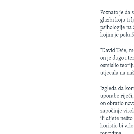
MAGAZIN
O GLASU AMERIKE
Poznato je da s
glazbi koju ti 
psihologije na
kojim je pokuš
"David Teie, mo
on je dugo i t
osmislio teorij
utjecala na na
Izgleda da kom
uporabe riječi,
on obratio nov
započinje viso
ili dijete neš
koristio bi vr
tonovima.