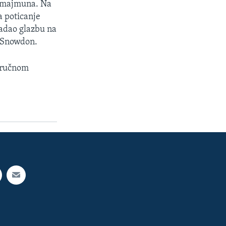
u majmuna. Na
a poticanje
adao glazbu na
e Snowdon.
stručnom