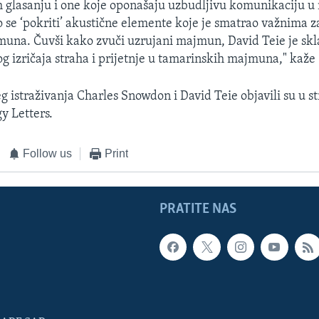
 glasanju i one koje oponašaju uzbudljivu komunikaciju 
o se ‘pokriti’ akustične elemente koje je smatrao važnima z
una. Čuvši kako zvuči uzrujani majmun, David Teie je skl
g izričaja straha i prijetnje u tamarinskih majmuna," kaž
eg istraživanja Charles Snowdon i David Teie objavili su u 
y Letters.
Follow us
Print
PRATITE NAS