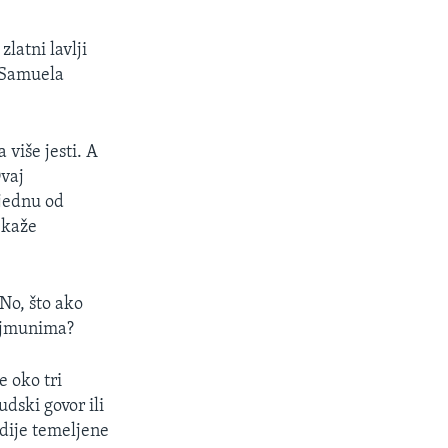
latni lavlji
u Samuela
 više jesti. A
Ovaj
jednu od
 kaže
No, što ako
majmunima?
e oko tri
udski govor ili
odije temeljene