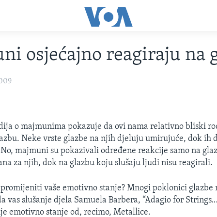
i osjećajno reagiraju na 
2009
dija o majmunima pokazuje da ovi nama relativno bliski ro
lazbu. Neke vrste glazbe na njih djeluju umirujuće, dok ih 
No, majmuni su pokazivali određene reakcije samo na glazb
a za njih, dok na glazbu koju slušaju ljudi nisu reagirali.
 promijeniti vaše emotivno stanje? Mnogi poklonici glazbe r
i da vas slušanje djela Samuela Barbera, “Adagio for Strings
je emotivno stanje od, recimo, Metallice.