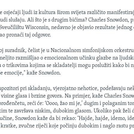
e osjećaji ljudi iz kultura širom svijeta različito manifestira
ljudi slušaju. Ali što je s drugim bićima? Charles Snowdon, 
 Sveučilištu Wisconsin, nedavno je objavio rezultate jedno
ao pronaći taj odgovor.
j suradnik, čelist je u Nacionalnom simfonijskom orkestru, 
emeljito razmišljao o emocionalnom učinku glazbe na ljudsk
u o trikovima kojima se skladatelji mogu poslužiti kako bi 
še emocije," kaže Snowdon.
pozitori pri skladanju, vjerojatno nehotice, podešavaju ne
 visine glasa i brzine govora. Na primjer, kaže Charles Sno
orođenčetu, reći će: ‘Oooo, žao mi je,’ dugim i polaganim t
kim te završava niskim, dubokim glasom. Ukoliko pak želi d
to učine, Snowdon kaže da bi rekao: ‘Hajde, hajde, idemo, i
lo kratke, zvučne riječi koje počinju dubokim i naglo rastu 