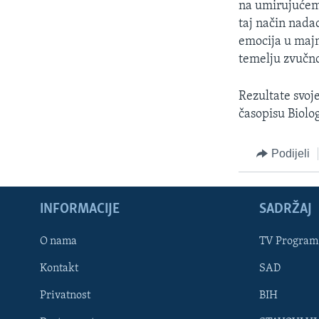
na umirujućem
taj način nada
emocija u majm
temelju zvučno
Rezultate svoj
časopisu Biolog
Podijeli
INFORMACIJE
SADRŽAJ
Learning English
O nama
TV Program
Kontakt
SAD
PRATITE NAS
Privatnost
BIH