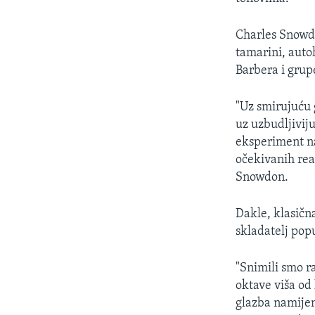
Charles Snowdo
tamarini, auto
Barbera i grup
"Uz smirujuću g
uz uzbudljiviju
eksperiment na
očekivanih rea
Snowdon.
Dakle, klasičn
skladatelj pop
"Snimili smo r
oktave viša od 
glazba namijen