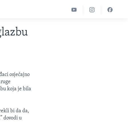
glazbu
đaci osjećajno
druge
u koja je bila
ekli bi da da,
…” dovodi u