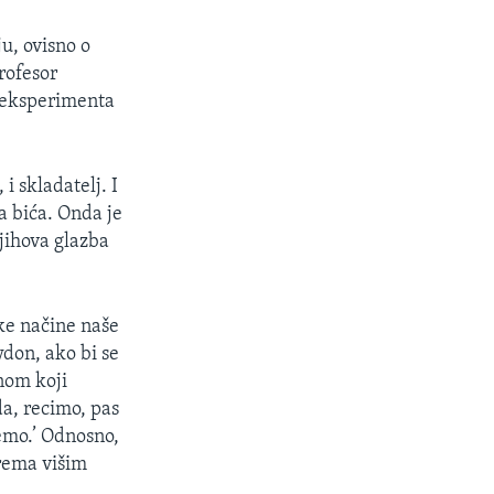
ju, ovisno o
profesor
g eksperimenta
i skladatelj. I
a bića. Onda je
njihova glazba
ke načine naše
wdon, ako bi se
onom koji
a, recimo, pas
demo.’ Odnosno,
prema višim