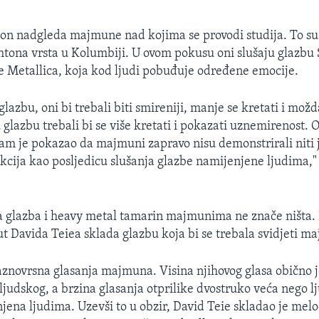
n nadgleda majmune nad kojima se provodi studija. To su z
htona vrsta u Kolumbiji. U ovom pokusu oni slušaju glazb
e Metallica, koja kod ljudi pobuđuje određene emocije.
lazbu, oni bi trebali biti smireniji, manje se kretati i možda
 glazbu trebali bi se više kretati i pokazati uznemirenost. 
m je pokazao da majmuni zapravo nisu demonstrirali niti 
kcija kao posljedicu slušanja glazbe namijenjene ljudima,"
a glazba i heavy metal tamarin majmunima ne znače ništa. 
ut Davida Teiea sklada glazbu koja bi se trebala svidjeti 
aznovrsna glasanja majmuna. Visina njihovog glasa obično j
ljudskog, a brzina glasanja otprilike dvostruko veća nego lj
jena ljudima. Uzevši to u obzir, David Teie skladao je mel