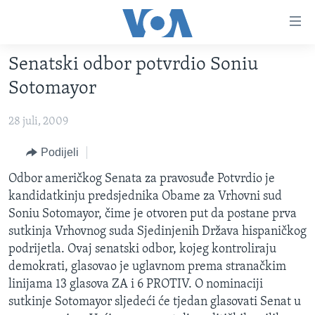
Linkovi
Pređi
na
Senatski odbor potvrdio Soniu
glavni
TV PROGRAM
sadržaj
Sotomayor
VIDEO
Pređi
na
28 juli, 2009
FOTOGRAFIJE DANA
glavnu
VIJESTI
Podijeli
navigaciju
Idi
NAUKA I TEHNOLOGIJA
SJEDINJENE AMERIČKE DRŽAVE
Odbor američkog Senata za pravosuđe Potvrdio je
na
kandidatkinju predsjednika Obame za Vrhovni sud
SPECIJALNI PROJEKTI
BOSNA I HERCEGOVINA
pretragu
Soniu Sotomayor, čime je otvoren put da postane prva
KORUPCIJA
SVIJET
sutkinja Vrhovnog suda Sjedinjenih Država hispaničkog
podrijetla. Ovaj senatski odbor, kojeg kontroliraju
SLOBODA MEDIJA
demokrati, glasovao je uglavnom prema stranačkim
ŽENSKA STRANA
linijama 13 glasova ZA i 6 PROTIV. O nominaciji
sutkinje Sotomayor sljedeći će tjedan glasovati Senat u
IZBJEGLIČKA STRANA