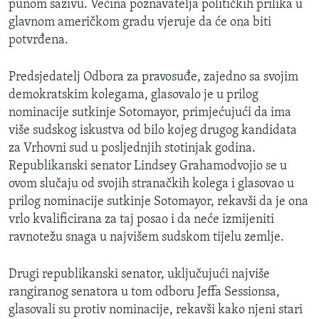
punom sazivu. Većina poznavatelja političkih prilika u
MAGAZIN
glavnom američkom gradu vjeruje da će ona biti
O GLASU AMERIKE
potvrđena.
Learning English
Predsjedatelj Odbora za pravosuđe, zajedno sa svojim
demokratskim kolegama, glasovalo je u prilog
nominacije sutkinje Sotomayor, primjećujući da ima
PRATITE NAS
više sudskog iskustva od bilo kojeg drugog kandidata
za Vrhovni sud u posljednjih stotinjak godina.
Republikanski senator Lindsey Grahamodvojio se u
Jezici
ovom slučaju od svojih stranačkih kolega i glasovao u
prilog nominacije sutkinje Sotomayor, rekavši da je ona
vrlo kvalificirana za taj posao i da neće izmijeniti
ravnotežu snaga u najvišem sudskom tijelu zemlje.
Drugi republikanski senator, uključujući najviše
rangiranog senatora u tom odboru Jeffa Sessionsa,
glasovali su protiv nominacije, rekavši kako njeni stari