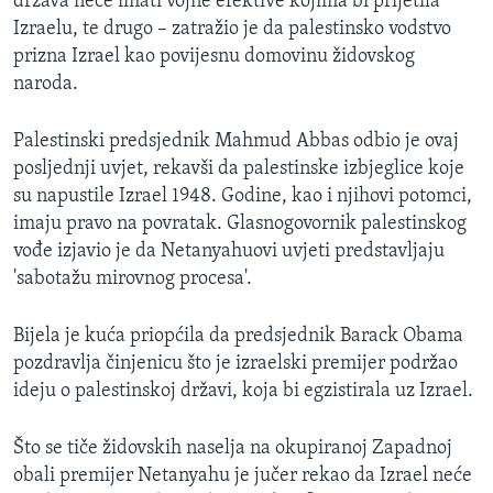
država neće imati vojne efektive kojima bi prijetila
MAGAZIN
Izraelu, te drugo – zatražio je da palestinsko vodstvo
prizna Izrael kao povijesnu domovinu židovskog
O GLASU AMERIKE
naroda.
Learning English
Palestinski predsjednik Mahmud Abbas odbio je ovaj
posljednji uvjet, rekavši da palestinske izbjeglice koje
PRATITE NAS
su napustile Izrael 1948. Godine, kao i njihovi potomci,
imaju pravo na povratak. Glasnogovornik palestinskog
vođe izjavio je da Netanyahuovi uvjeti predstavljaju
'sabotažu mirovnog procesa'.
Jezici
Bijela je kuća priopćila da predsjednik Barack Obama
pozdravlja činjenicu što je izraelski premijer podržao
ideju o palestinskoj državi, koja bi egzistirala uz Izrael.
Što se tiče židovskih naselja na okupiranoj Zapadnoj
obali premijer Netanyahu je jučer rekao da Izrael neće