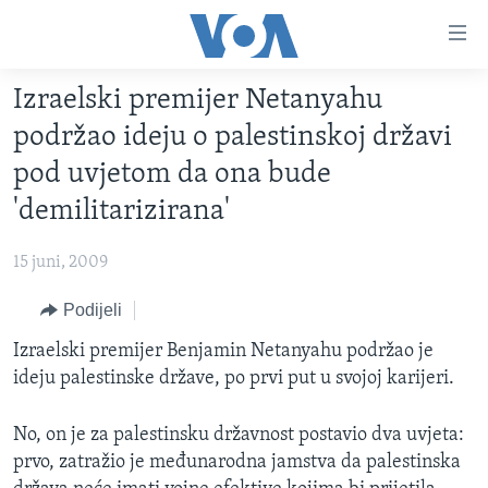
Linkovi
Pređi
na
Izraelski premijer Netanyahu
glavni
TV PROGRAM
sadržaj
podržao ideju o palestinskoj državi
VIDEO
Pređi
pod uvjetom da ona bude
na
FOTOGRAFIJE DANA
'demilitarizirana'
glavnu
VIJESTI
navigaciju
15 juni, 2009
Idi
NAUKA I TEHNOLOGIJA
SJEDINJENE AMERIČKE DRŽAVE
na
Podijeli
SPECIJALNI PROJEKTI
BOSNA I HERCEGOVINA
pretragu
Izraelski premijer Benjamin Netanyahu podržao je
KORUPCIJA
SVIJET
ideju palestinske države, po prvi put u svojoj karijeri.
SLOBODA MEDIJA
ŽENSKA STRANA
No, on je za palestinsku državnost postavio dva uvjeta:
prvo, zatražio je međunarodna jamstva da palestinska
IZBJEGLIČKA STRANA