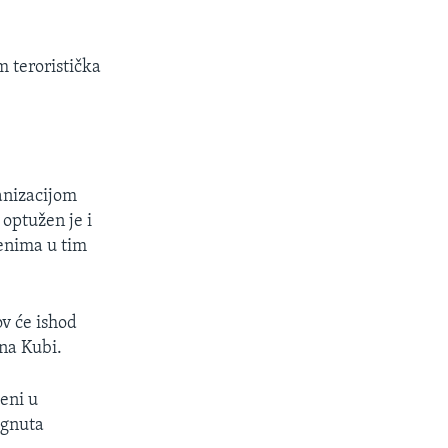
 teroristička
anizacijom
optužen je i
jenima u tim
v će ishod
na Kubi.
eni u
ignuta