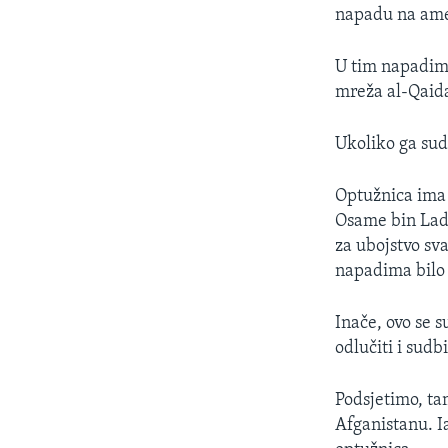
MAGAZIN
napadu na amer
O GLASU AMERIKE
U tim napadima
mreža al-Qaid
Ukoliko ga sud
Optužnica ima 
Osame bin Lade
za ubojstvo sv
napadima bilo
Inače, ovo se 
odlučiti i sud
Podsjetimo, ta
Afganistanu. I