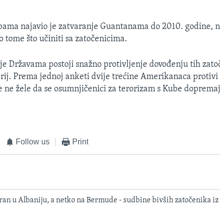
bama najavio je zatvaranje Guantanama do 2010. godine, n
o tome što učiniti sa zatočenicima.
je Državama postoji snažno protivljenje dovođenju tih zato
orij. Prema jednoj anketi dvije trećine Amerikanaca protivi
ne žele da se osumnjičenici za terorizam s Kube dopremaj
Follow us
Print
ran u Albaniju, a netko na Bermude - sudbine bivših zatočenika 