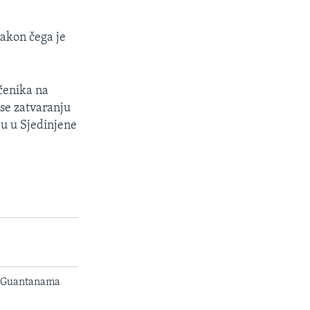
akon čega je
čenika na
 se zatvaranju
u u Sjedinjene
iz Guantanama