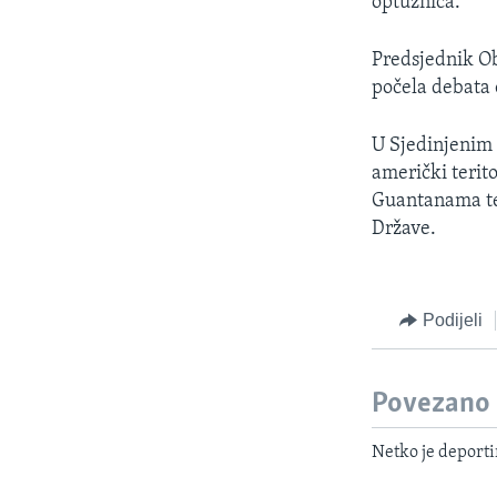
optužnica.
Predsjednik O
počela debata 
U Sjedinjenim 
američki terit
Guantanama te 
Države.
Podijeli
Povezano
Netko je deporti