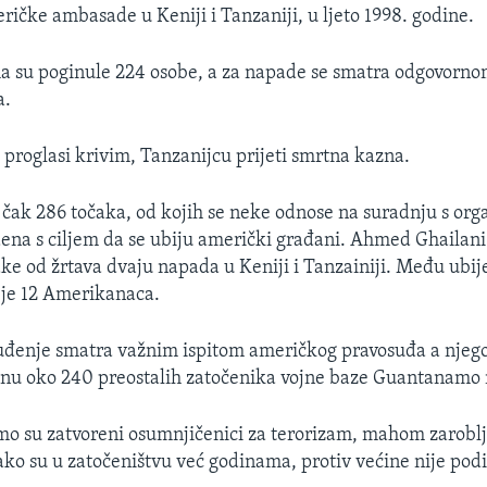
ičke ambasade u Keniji i Tanzaniji, u ljeto 1998. godine.
 su poginule 224 osobe, a za napade se smatra odgovornom
a.
 proglasi krivim, Tanzanijcu prijeti smrtna kazna.
čak 286 točaka, od kojih se neke odnose na suradnju s org
na s ciljem da se ubiju američki građani. Ahmed Ghailani 
ake od žrtava dvaju napada u Keniji i Tanzainiji. Među ubi
 je 12 Amerikanaca.
suđenje smatra važnim ispitom američkog pravosuđa a njego
binu oko 240 preostalih zatočenika vojne baze Guantanamo 
mo su zatvoreni osumnjičenici za terorizam, mahom zaroblj
ako su u zatočeništvu već godinama, protiv većine nije pod