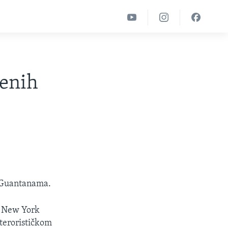
jenih
z Guantanama.
u New York
 terorističkom