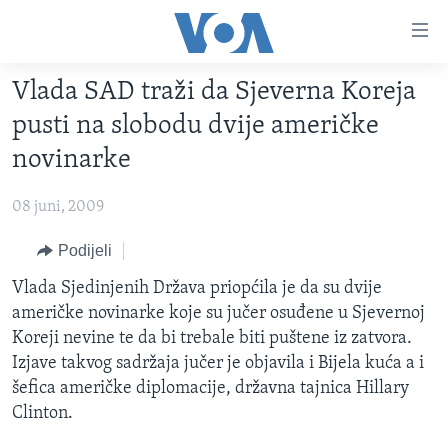
Linkovi
Pređi
na
Vlada SAD traži da Sjeverna Koreja
glavni
TV PROGRAM
sadržaj
pusti na slobodu dvije američke
VIDEO
Pređi
novinarke
na
FOTOGRAFIJE DANA
glavnu
08 juni, 2009
VIJESTI
navigaciju
Idi
NAUKA I TEHNOLOGIJA
Podijeli
SJEDINJENE AMERIČKE DRŽAVE
na
SPECIJALNI PROJEKTI
Vlada Sjedinjenih Država priopćila je da su dvije
BOSNA I HERCEGOVINA
pretragu
američke novinarke koje su jučer osuđene u Sjevernoj
KORUPCIJA
SVIJET
Koreji nevine te da bi trebale biti puštene iz zatvora.
SLOBODA MEDIJA
Izjave takvog sadržaja jučer je objavila i Bijela kuća a i
šefica američke diplomacije, državna tajnica Hillary
ŽENSKA STRANA
Clinton.
IZBJEGLIČKA STRANA