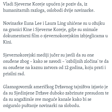
Vladi Sjeverne Koreje upućen je poziv da, iz
MAGAZIN
humanitarnih razloga, oslobodi dvije novinarke.
O GLASU AMERIKE
Novinarke Euna Lee i Laura Ling uhićene su u ožujku
Learning English
na granici Kine i Sjeverne Koreje, gdje su snimale
dokumentarni film o sjevernokorejskim izbjeglicama u
PRATITE NAS
Kini.
Sjevernokorejski mediji jučer su javili da su one
osuđene zbog – kako se navodi – 'ozbiljnih zločina' te da
Jezici
su osuđene na kaznu zatvora od 12 godina, koju prati i
prisilni rad.
Glasnogovornik američkog Državnog tajništva izjavio je
da su Sjedinjene Države duboko zabrinute presudom te
da su angažirale sve moguće kanale kako bi se
osiguralo puštanje novinarki na slobodu.