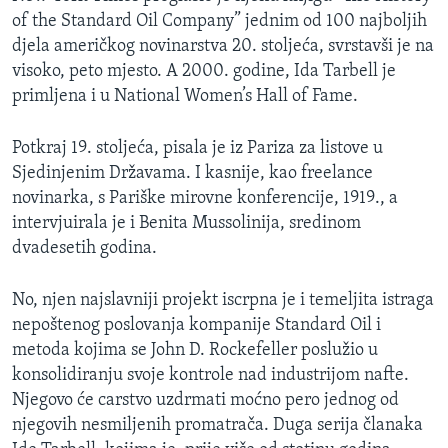
of the Standard Oil Company” jednim od 100 najboljih
djela američkog novinarstva 20. stoljeća, svrstavši je na
visoko, peto mjesto. A 2000. godine, Ida Tarbell je
primljena i u National Women’s Hall of Fame.
Potkraj 19. stoljeća, pisala je iz Pariza za listove u
Sjedinjenim Državama. I kasnije, kao freelance
novinarka, s Pariške mirovne konferencije, 1919., a
intervjuirala je i Benita Mussolinija, sredinom
dvadesetih godina.
No, njen najslavniji projekt iscrpna je i temeljita istraga
nepoštenog poslovanja kompanije Standard Oil i
metoda kojima se John D. Rockefeller poslužio u
konsolidiranju svoje kontrole nad industrijom nafte.
Njegovo će carstvo uzdrmati moćno pero jednog od
njegovih nesmiljenih promatrača. Duga serija članaka