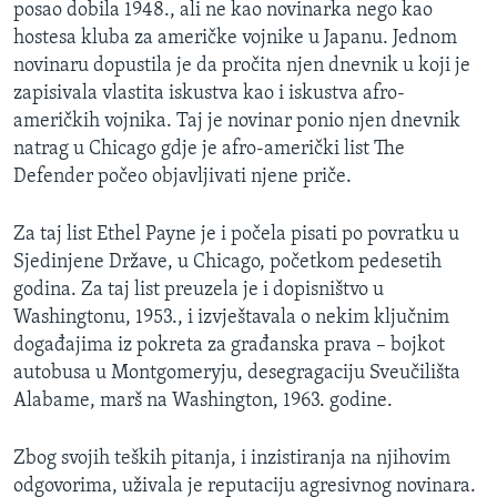
posao dobila 1948., ali ne kao novinarka nego kao
hostesa kluba za američke vojnike u Japanu. Jednom
novinaru dopustila je da pročita njen dnevnik u koji je
zapisivala vlastita iskustva kao i iskustva afro-
američkih vojnika. Taj je novinar ponio njen dnevnik
natrag u Chicago gdje je afro-američki list The
Defender počeo objavljivati njene priče.
Za taj list Ethel Payne je i počela pisati po povratku u
Sjedinjene Države, u Chicago, početkom pedesetih
godina. Za taj list preuzela je i dopisništvo u
Washingtonu, 1953., i izvještavala o nekim ključnim
događajima iz pokreta za građanska prava – bojkot
autobusa u Montgomeryju, desegragaciju Sveučilišta
Alabame, marš na Washington, 1963. godine.
Zbog svojih teških pitanja, i inzistiranja na njihovim
odgovorima, uživala je reputaciju agresivnog novinara.