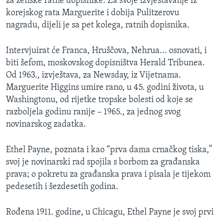
za ženske ratne dopisnike. Za svoje izvještavanje iz
korejskog rata Marguerite i dobija Pulitzerovu
nagradu, dijeli je sa pet kolega, ratnih dopisnika.
Intervjuirat će Franca, Hruščova, Nehrua... osnovati, i
biti šefom, moskovskog dopisništva Herald Tribunea.
Od 1963., izvještava, za Newsday, iz Vijetnama.
Marguerite Higgins umire rano, u 45. godini života, u
Washingtonu, od rijetke tropske bolesti od koje se
razboljela godinu ranije – 1965., za jednog svog
novinarskog zadatka.
Ethel Payne, poznata i kao “prva dama crnačkog tiska,”
svoj je novinarski rad spojila s borbom za građanska
prava; o pokretu za građanska prava i pisala je tijekom
pedesetih i šezdesetih godina.
Rođena 1911. godine, u Chicagu, Ethel Payne je svoj prvi