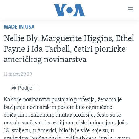
Linkovi
Pređi
na
MADE IN USA
glavni
TV PROGRAM
sadržaj
Nellie Bly, Marguerite Higgins, Ethel
VIDEO
Pređi
Payne i Ida Tarbell, četiri pionirke
na
FOTOGRAFIJE DANA
američkog novinarstva
glavnu
VIJESTI
navigaciju
11 mart, 2009
Idi
NAUKA I TEHNOLOGIJA
SJEDINJENE AMERIČKE DRŽAVE
na
Podijeli
SPECIJALNI PROJEKTI
BOSNA I HERCEGOVINA
pretragu
Kako je novinarstvo postajalo profesija, ženama je
KORUPCIJA
SVIJET
bavljenje novinarskim poslom bilo ograničeno
SLOBODA MEDIJA
običajima i zakonom; unutar profesije, često su se
ŽENSKA STRANA
morale suočavati i s ozbiljnom diskriminacijom. Još u
18. stoljeću, u Americi, bilo ih je više koje su, u
IZBJEGLIČKA STRANA
gradovima Istočne obale, vodile tiskare, imale u svom