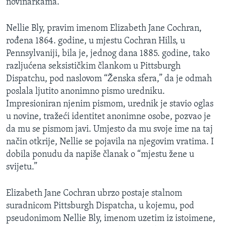
novinarkama.
Nellie Bly, pravim imenom Elizabeth Jane Cochran,
rođena 1864. godine, u mjestu Cochran Hills, u
Pennsylvaniji, bila je, jednog dana 1885. godine, tako
razljućena seksističkim člankom u Pittsburgh
Dispatchu, pod naslovom “Ženska sfera,” da je odmah
poslala ljutito anonimno pismo uredniku.
Impresioniran njenim pismom, urednik je stavio oglas
u novine, tražeći identitet anonimne osobe, pozvao je
da mu se pismom javi. Umjesto da mu svoje ime na taj
način otkrije, Nellie se pojavila na njegovim vratima. I
dobila ponudu da napiše članak o “mjestu žene u
svijetu.”
Elizabeth Jane Cochran ubrzo postaje stalnom
suradnicom Pittsburgh Dispatcha, u kojemu, pod
pseudonimom Nellie Bly, imenom uzetim iz istoimene,