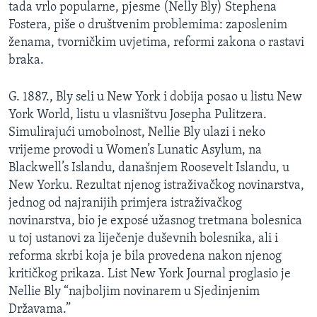
tada vrlo popularne, pjesme (Nelly Bly) Stephena
Fostera, piše o društvenim problemima: zaposlenim
ženama, tvorničkim uvjetima, reformi zakona o rastavi
braka.
G. 1887., Bly seli u New York i dobija posao u listu New
York World, listu u vlasništvu Josepha Pulitzera.
Simulirajući umobolnost, Nellie Bly ulazi i neko
vrijeme provodi u Women’s Lunatic Asylum, na
Blackwell’s Islandu, današnjem Roosevelt Islandu, u
New Yorku. Rezultat njenog istraživačkog novinarstva,
jednog od najranijih primjera istraživačkog
novinarstva, bio je exposé užasnog tretmana bolesnica
u toj ustanovi za liječenje duševnih bolesnika, ali i
reforma skrbi koja je bila provedena nakon njenog
kritičkog prikaza. List New York Journal proglasio je
Nellie Bly “najboljim novinarem u Sjedinjenim
Državama.”