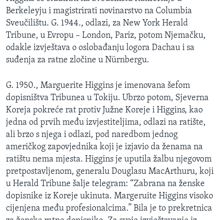
Berkeleyju i magistrirati novinarstvo na Columbia
Sveučilištu. G. 1944., odlazi, za New York Herald
Tribune, u Evropu – London, Pariz, potom Njemačku,
odakle izvještava o oslobađanju logora Dachau i sa
suđenja za ratne zločine u Nürnbergu.
G. 1950., Marguerite Higgins je imenovana šefom
dopisništva Tribunea u Tokiju. Ubrzo potom, Sjeverna
Koreja pokreće rat protiv Južne Koreje i Higgins, kao
jedna od prvih među izvjestiteljima, odlazi na ratište,
ali brzo s njega i odlazi, pod naredbom jednog
američkog zapovjednika koji je izjavio da ženama na
ratištu nema mjesta. Higgins je uputila žalbu njegovom
pretpostavljenom, generalu Douglasu MacArthuru, koji
u Herald Tribune šalje telegram: “Zabrana na ženske
dopisnike iz Koreje ukinuta. Margeruite Higgins visoko
cijenjena među profesionalcima.” Bila je to prekretnica