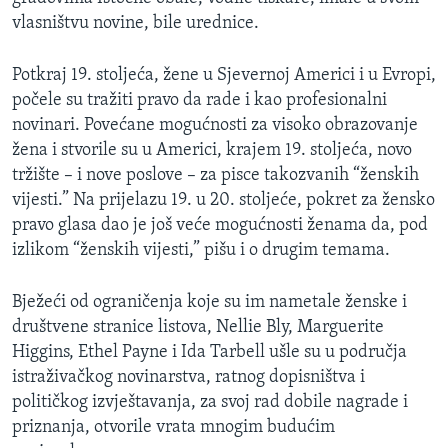
MAGAZIN
vlasništvu novine, bile urednice.
O GLASU AMERIKE
Potkraj 19. stoljeća, žene u Sjevernoj Americi i u Evropi,
počele su tražiti pravo da rade i kao profesionalni
Learning English
novinari. Povećane mogućnosti za visoko obrazovanje
žena i stvorile su u Americi, krajem 19. stoljeća, novo
PRATITE NAS
tržište – i nove poslove – za pisce takozvanih “ženskih
vijesti.” Na prijelazu 19. u 20. stoljeće, pokret za žensko
pravo glasa dao je još veće mogućnosti ženama da, pod
izlikom “ženskih vijesti,” pišu i o drugim temama.
Jezici
Bježeći od ograničenja koje su im nametale ženske i
društvene stranice listova, Nellie Bly, Marguerite
Higgins, Ethel Payne i Ida Tarbell ušle su u područja
istraživačkog novinarstva, ratnog dopisništva i
političkog izvještavanja, za svoj rad dobile nagrade i
priznanja, otvorile vrata mnogim budućim