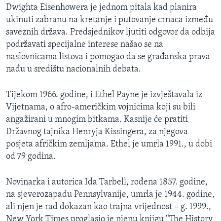
Dwighta Eisenhowera je jednom pitala kad planira
ukinuti zabranu na kretanje i putovanje crnaca između
saveznih država. Predsjednikov ljutiti odgovor da odbija
podržavati specijalne interese našao se na
naslovnicama listova i pomogao da se građanska prava
nađu u središtu nacionalnih debata.
Tijekom 1966. godine, i Ethel Payne je izvještavala iz
Vijetnama, o afro-američkim vojnicima koji su bili
angažirani u mnogim bitkama. Kasnije će pratiti
Državnog tajnika Henryja Kissingera, za njegova
posjeta afričkim zemljama. Ethel je umrla 1991., u dobi
od 79 godina.
Novinarka i autorica Ida Tarbell, rođena 1857. godine,
na sjeverozapadu Pennsylvanije, umrla je 1944. godine,
ali njen je rad dokazan kao trajna vrijednost – g. 1999.,
New York Times proglasio je njenu knjigu “The History