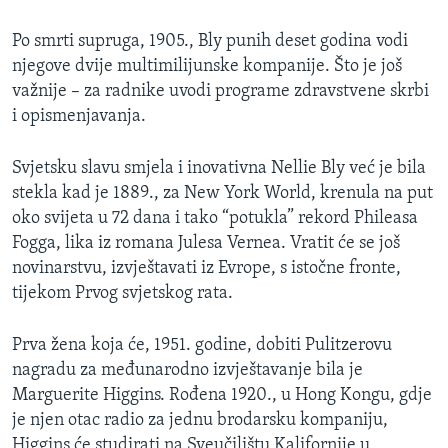
Po smrti supruga, 1905., Bly punih deset godina vodi
njegove dvije multimilijunske kompanije. Što je još
važnije – za radnike uvodi programe zdravstvene skrbi
i opismenjavanja.
Svjetsku slavu smjela i inovativna Nellie Bly već je bila
stekla kad je 1889., za New York World, krenula na put
oko svijeta u 72 dana i tako “potukla” rekord Phileasa
Fogga, lika iz romana Julesa Vernea. Vratit će se još
novinarstvu, izvještavati iz Evrope, s istočne fronte,
tijekom Prvog svjetskog rata.
Prva žena koja će, 1951. godine, dobiti Pulitzerovu
nagradu za međunarodno izvještavanje bila je
Marguerite Higgins. Rođena 1920., u Hong Kongu, gdje
je njen otac radio za jednu brodarsku kompaniju,
Higgins će studirati na Sveučilištu Kalifornije u