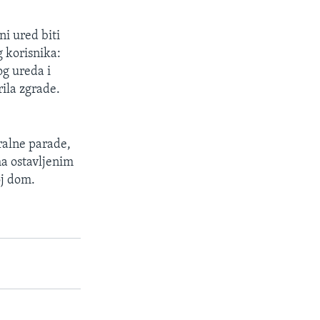
i ured biti
g korisnika:
og ureda i
rila zgrade.
ralne parade,
ma ostavljenim
oj dom.