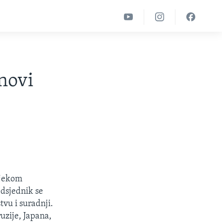
 novi
tijekom
edsjednik se
tvu i suradnji.
ruzije, Japana,