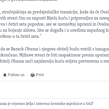
stručnjakinja za predsjedničke tranzicije, kaže da će Ovaln
vih stvari čim on napusti Bijelu kuću i pripremljen za novo
a i četiri sata popodne, sav se namještaj isprazni iz Ovaln
ju na bojanje zidova. Isto se događa i u uredima zapadnog k
ršeno u ta četiri sata."
da se Barack Obama i njegova obitelj budu vratili s inaugu
i okončano. Njihove stvari će biti raspakirane prema uputa
 obitelj Obama naći najslavniju kuću svijeta pretvorenu u sv
Follow us
Print
ma je svjestan želja i interesa hrvatske zajednice u SAD'