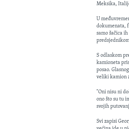
MAGAZIN
Meksika, Italij
O GLASU AMERIKE
U međuvremenu,
dokumenata, fo
samo šačica ih
predsjednikom 
S odlaskom pred
kamioneta prist
posao. Glasnog
veliki kamion z
"Oni nisu ni d
ono što su tu i
svojih putovanj
Svi zapisi Geo
većina ide u n