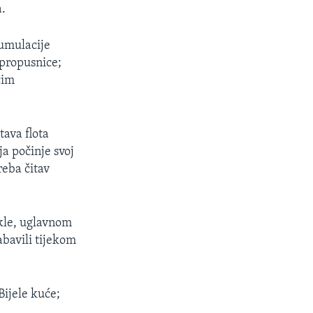
a.
umulacije
 propusnice;
ćim
tava flota
ja počinje svoj
reba čitav
akle, uglavnom
abavili tijekom
Bijele kuće;