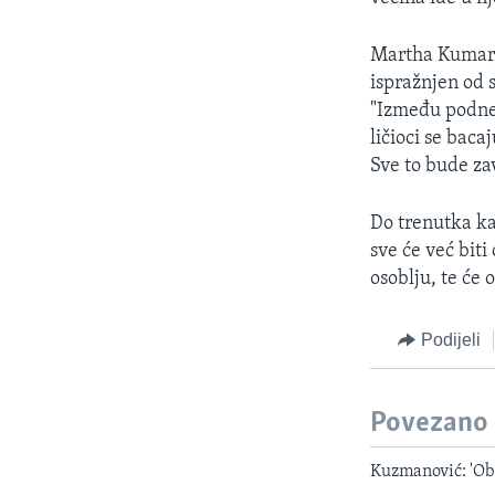
Martha Kumar, 
ispražnjen od s
"Između podnev
ličioci se baca
Sve to bude zav
Do trenutka ka
sve će već bit
osoblju, te će
Podijeli
Povezano
Kuzmanović: 'Oba