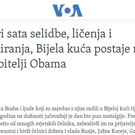
i sata selidbe, ličenja i
iranja, Bijela kuća postaje
itelji Obama
 Busha i ljude koji su zajedno s njim radili u Bijeloj kući 
godina na dužnosti jučerašnji je dan bio pun nostalgije. Pr
stio od mnogih svjetskih čelnika, zahvalivši im na prijateljs
nutni i bivši čelnici država i vlada Rusije, Južne Koreje, G