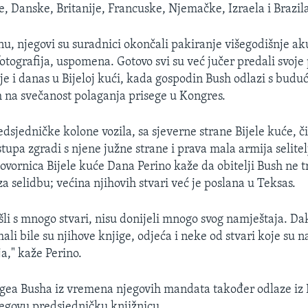
e, Danske, Britanije, Francuske, Njemačke, Izraela i Brazil
 njegovi su suradnici okončali pakiranje višegodišnje ak
tografija, uspomena. Gotovo svi su već jučer predali svoje
 je i danas u Bijeloj kući, kada gospodin Bush odlazi s budu
na svečanost polaganja prisege u Kongres.
sjedničke kolone vozila, sa sjeverne strane Bijele kuće, či
upa zgradi s njene južne strane i prava mala armija selitel
ovornica Bijele kuće Dana Perino kaže da obitelji Bush ne t
a selidbu; većina njihovih stvari već je poslana u Teksas.
ošli s mnogo stvari, nisu donijeli mnogo svog namještaja. D
mali bile su njihove knjige, odjeća i neke od stvari koje su n
a," kaže Perino.
rgea Busha iz vremena njegovih mandata također odlaze iz 
jegovu predsjedničku knjižnicu.