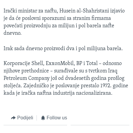
MAGAZIN
Irački ministar za naftu, Husein al-Shahristani izjavio
O GLASU AMERIKE
je da će poslovni sporazumi sa stranim firmama
povećati proizvodnju za milijun i pol barela nafte
Learning English
dnevno.
PRATITE NAS
Irak sada dnevno proizvodi dva i pol milijuna barela.
Korporacije Shell, ExxonMobil, BP i Total – odnosno
njihove prethodnice – surađivale su s tvrtkom Iraq
Jezici
Petroleum Company još od dvadesetih godina prošlog
stoljeća. Zajedničko je poslovanje prestalo 1972. godine
kada je iračka naftna industrija nacionalizirana.
Podijeli
Follow us