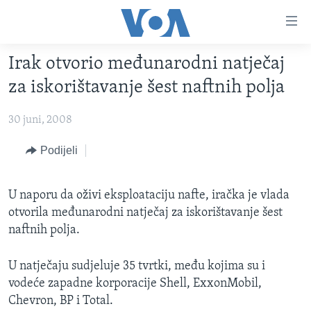
Linkovi
Pređi
na
Irak otvorio međunarodni natječaj
glavni
TV PROGRAM
sadržaj
za iskorištavanje šest naftnih polja
VIDEO
Pređi
na
30 juni, 2008
FOTOGRAFIJE DANA
glavnu
VIJESTI
Podijeli
navigaciju
Idi
NAUKA I TEHNOLOGIJA
SJEDINJENE AMERIČKE DRŽAVE
na
U naporu da oživi eksploataciju nafte, iračka je vlada
SPECIJALNI PROJEKTI
BOSNA I HERCEGOVINA
pretragu
otvorila međunarodni natječaj za iskorištavanje šest
KORUPCIJA
SVIJET
naftnih polja.
SLOBODA MEDIJA
U natječaju sudjeluje 35 tvrtki, među kojima su i
ŽENSKA STRANA
vodeće zapadne korporacije Shell, ExxonMobil,
IZBJEGLIČKA STRANA
Chevron, BP i Total.