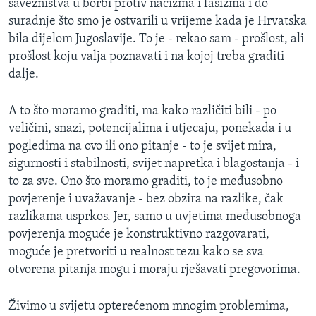
savezništva u borbi protiv nacizma i fašizma i do
suradnje što smo je ostvarili u vrijeme kada je Hrvatska
bila dijelom Jugoslavije. To je - rekao sam - prošlost, ali
prošlost koju valja poznavati i na kojoj treba graditi
dalje.
A to što moramo graditi, ma kako različiti bili - po
veličini, snazi, potencijalima i utjecaju, ponekada i u
pogledima na ovo ili ono pitanje - to je svijet mira,
sigurnosti i stabilnosti, svijet napretka i blagostanja - i
to za sve. Ono što moramo graditi, to je međusobno
povjerenje i uvažavanje - bez obzira na razlike, čak
razlikama usprkos. Jer, samo u uvjetima međusobnoga
povjerenja moguće je konstruktivno razgovarati,
moguće je pretvoriti u realnost tezu kako se sva
otvorena pitanja mogu i moraju rješavati pregovorima.
Živimo u svijetu opterećenom mnogim problemima,