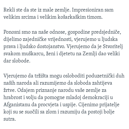
MAGAZIN
Rekli ste da ste iz male zemlje. Impresioniran sam
O GLASU AMERIKE
velikim srcima i velikim košarkaškim timom.
Learning English
Ponosni smo na naše odnose, gospodine predsjedniče,
dijelimo zajedničke vrijednosti, vjerujemo u ljudska
prava i ljudsko dostojanstvo. Vjerujemo da je Stvoritelj
PRATITE NAS
svakom muškarcu, ženi i djetetu na Zemlji dao veliki
dar slobode.
Jezici
Vjerujemo da tržišta mogu osloboditi poduzetnički duh
naših naroda ali razumijemo da sloboda zahtijeva
žrtve. Odajem priznanje narodu vaše zemlje za
hrabrost i volju da pomogne mladoj demokraciji u
Afganistanu da procvjeta i uspije. Cijenimo prijatelje
koji su se suočili sa zlom i razumiju da postoji bolje
sutra.