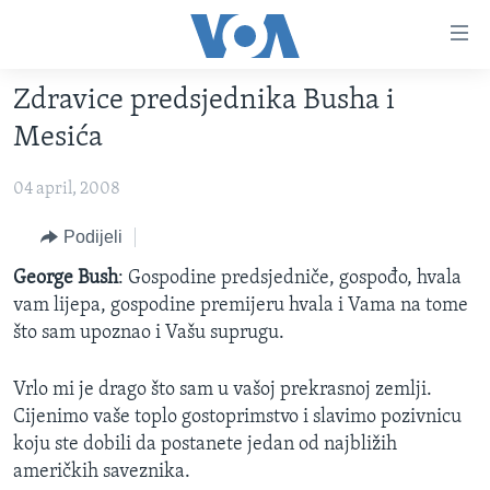
Linkovi
Pređi
na
Zdravice predsjednika Busha i
glavni
TV PROGRAM
sadržaj
Mesića
VIDEO
Pređi
na
04 april, 2008
FOTOGRAFIJE DANA
glavnu
VIJESTI
Podijeli
navigaciju
Idi
NAUKA I TEHNOLOGIJA
SJEDINJENE AMERIČKE DRŽAVE
George Bush
: Gospodine predsjedniče, gospođo, hvala
na
vam lijepa, gospodine premijeru hvala i Vama na tome
SPECIJALNI PROJEKTI
BOSNA I HERCEGOVINA
pretragu
što sam upoznao i Vašu suprugu.
KORUPCIJA
SVIJET
Vrlo mi je drago što sam u vašoj prekrasnoj zemlji.
SLOBODA MEDIJA
Cijenimo vaše toplo gostoprimstvo i slavimo pozivnicu
ŽENSKA STRANA
koju ste dobili da postanete jedan od najbližih
IZBJEGLIČKA STRANA
američkih saveznika.