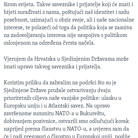
širom svijeta. Takve saveznike i prijatelje koji će znati i
htjeti surađivati s nama, poštujući naš identitet i našu
posebnost, uzimajući u obzir svoje, ali i naše nacionalne
interese, te polazeći od toga da politika koja se zasniva
na zadovoljavanju interesa nije nespojiva s politikom
oslonjenom na određena čvrsta načela.
Vjerujem da Hrvatska u Sjedinjenim Državama može
imati upravo takvog saveznika i prijatelja.
Koristim priliku da zahvalim na podršci što su je
Sjedinjene Države pružale ostvarivanju dvaju
prioritetnih ciljeva naše vanjske politike: ulasku u
Europsku uniju i u Atlantski savez. Na upravo
završenome summitu NATO-a u Bukureštu,
dobivanjem pozivnice, ostvarili smo odlučujući korak
naprijed prema članstvu u NATO-u, a uvjeren sam da
će i naši pregovori o članstvu u Europskoj uniji, poslije