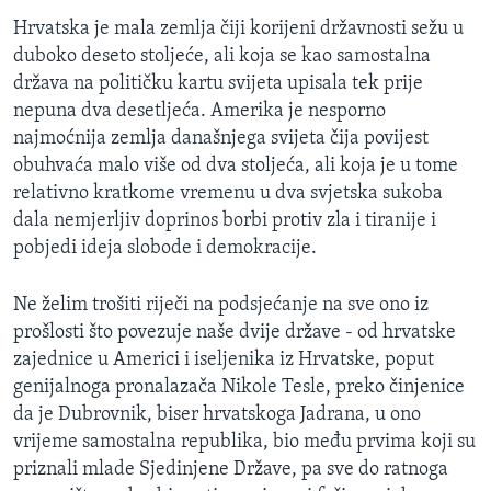
Hrvatska je mala zemlja čiji korijeni državnosti sežu u
duboko deseto stoljeće, ali koja se kao samostalna
država na političku kartu svijeta upisala tek prije
nepuna dva desetljeća. Amerika je nesporno
najmoćnija zemlja današnjega svijeta čija povijest
obuhvaća malo više od dva stoljeća, ali koja je u tome
relativno kratkome vremenu u dva svjetska sukoba
dala nemjerljiv doprinos borbi protiv zla i tiranije i
pobjedi ideja slobode i demokracije.
Ne želim trošiti riječi na podsjećanje na sve ono iz
prošlosti što povezuje naše dvije države - od hrvatske
zajednice u Americi i iseljenika iz Hrvatske, poput
genijalnoga pronalazača Nikole Tesle, preko činjenice
da je Dubrovnik, biser hrvatskoga Jadrana, u ono
vrijeme samostalna republika, bio među prvima koji su
priznali mlade Sjedinjene Države, pa sve do ratnoga