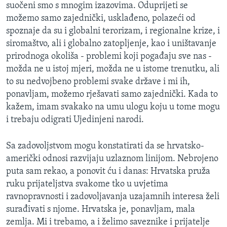
suočeni smo s mnogim izazovima. Oduprijeti se
možemo samo zajednički, usklađeno, polazeći od
spoznaje da su i globalni terorizam, i regionalne krize, i
siromaštvo, ali i globalno zatopljenje, kao i uništavanje
prirodnoga okoliša - problemi koji pogađaju sve nas -
možda ne u istoj mjeri, možda ne u istome trenutku, ali
to su nedvojbeno problemi svake države i mi ih,
ponavljam, možemo rješavati samo zajednički. Kada to
kažem, imam svakako na umu ulogu koju u tome mogu
i trebaju odigrati Ujedinjeni narodi.
Sa zadovoljstvom mogu konstatirati da se hrvatsko-
američki odnosi razvijaju uzlaznom linijom. Nebrojeno
puta sam rekao, a ponovit ću i danas: Hrvatska pruža
ruku prijateljstva svakome tko u uvjetima
ravnopravnosti i zadovoljavanja uzajamnih interesa želi
surađivati s njome. Hrvatska je, ponavljam, mala
zemlja. Mi i trebamo, a i želimo saveznike i prijatelje