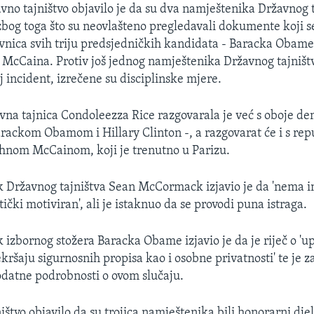
no tajništvo objavilo je da su dva namještenika Državnog t
zbog toga što su neovlašteno pregledavali dokumente koji 
vnica svih triju predsjedničkih kandidata - Baracka Obame,
a McCaina. Protiv još jednog namještenika Državnog tajništva
 incident, izrečene su disciplinske mjere.
na tajnica Condoleezza Rice razgovarala je već s oboje d
rackom Obamom i Hillary Clinton -, a razgovarat će i s re
hnom McCainom, koji je trenutno u Parizu.
 Državnog tajništva Sean McCormack izjavio je da 'nema in
itički motiviran', ali je istaknuo da se provodi puna istraga.
 izbornog stožera Baracka Obame izjavio je da je riječ o 'u
ršaju sigurnosnih propisa kao i osobne privatnosti' te je z
odatne podrobnosti o ovom slučaju.
ištvo objavilo da su trojica namještenika bili honorarni djel