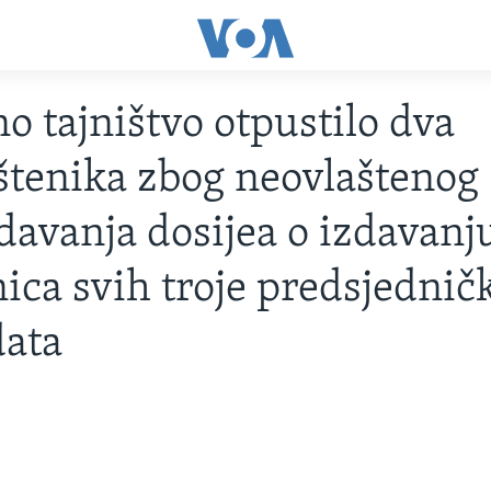
o tajništvo otpustilo dva
tenika zbog neovlaštenog
davanja dosijea o izdavanj
ica svih troje predsjednič
data