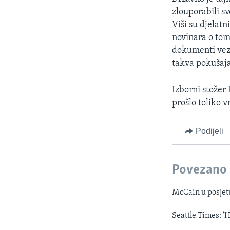
zlouporabili s
Viši su djelatn
novinara o tom
dokumenti veza
takva pokušaja 
Izborni stožer
prošlo toliko 
Podijeli
Povezano
McCain u posjet
Seattle Times: 'H