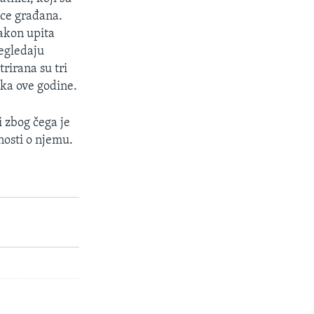
ice građana.
nakon upita
regledaju
rirana su tri
jka ove godine.
i zbog čega je
nosti o njemu.