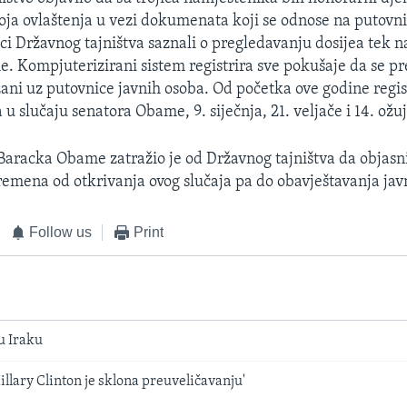
voja ovlaštenja u vezi dokumenata koji se odnose na putovn
ici Državnog tajništva saznali o pregledavanju dosijea tek 
e. Kompjuterizirani sistem registrira sve pokušaje da se p
ni uz putovnice javnih osoba. Od početka ove godine regist
u slučaju senatora Obame, 9. siječnja, 21. veljače i 14. ožu
 Baracka Obame zatražio je od Državnog tajništva da objasn
vremena od otkrivanja ovog slučaja pa do obavještavanja jav
Follow us
Print
u Iraku
illary Clinton je sklona preuveličavanju'