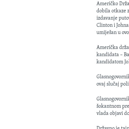
MAGAZIN
Američko Držav
O GLASU AMERIKE
dobila otkaze 
izdavanje puto
Clinton i John
umiješan u ovoj
Američka držav
kandidata – Ba
kandidatom Jo
Glasnogovornik
ovaj slučaj pol
Glasnogovornik
šokantnom prek
vlada objavi d
Državno je tajn