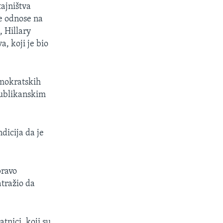
ajništva
se odnose na
 Hillary
, koji je bio
emokratskih
publikanskim
dicija da je
pravo
atražio da
atnici, koji su