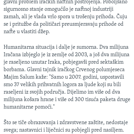
glavni problem iračkih naftnih postrojenja. Poboljšano
sigurnosno stanje omogućilo je naftnoj industriji
zamah, ali je vlada vrlo spora u trošenju prihoda. Čuju
se i pritužbe da političari preusmjeravaju prihode od
nafte u vlastiti džep.
Humanitarna situacija i dalje je sumorna. Dva milijuna
Iračana izbjeglo je iz zemlje od 2003, a još dva milijuna
je raseljeno unutar Iraka, pobjegavši pred sektaškim
borbama. Glavni tajnik iračkog Crvenog polumjeseca
Majim Salum kaže: "Samo u 2007. godini, uspostavili
smo 37 velikih prihvatnih logora za ljude koji su bili
raseljeni iz svojih područja. Dijelimo im više od dva
milijuna košara hrane i više od 300 tisuća paketa druge
humanitarne pomoći."
Što se tiče obrazovanja i zdravstvene zaštite, nedostaje
svega; nastavnici i liječnici su pobjegli pred nasiljem.