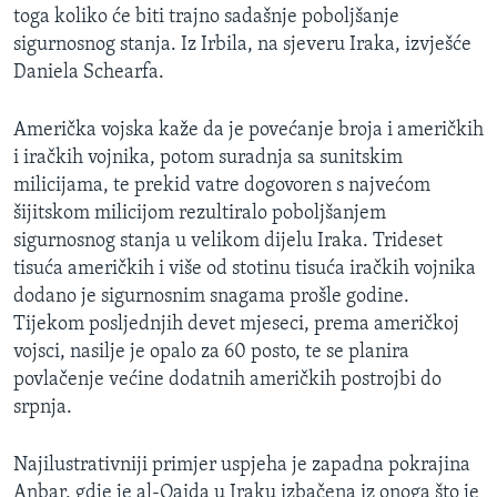
toga koliko će biti trajno sadašnje poboljšanje
MAGAZIN
sigurnosnog stanja. Iz Irbila, na sjeveru Iraka, izvješće
O GLASU AMERIKE
Daniela Schearfa.
Learning English
Američka vojska kaže da je povećanje broja i američkih
i iračkih vojnika, potom suradnja sa sunitskim
PRATITE NAS
milicijama, te prekid vatre dogovoren s najvećom
šijitskom milicijom rezultiralo poboljšanjem
sigurnosnog stanja u velikom dijelu Iraka. Trideset
tisuća američkih i više od stotinu tisuća iračkih vojnika
Jezici
dodano je sigurnosnim snagama prošle godine.
Tijekom posljednjih devet mjeseci, prema američkoj
vojsci, nasilje je opalo za 60 posto, te se planira
povlačenje većine dodatnih američkih postrojbi do
srpnja.
Najilustrativniji primjer uspjeha je zapadna pokrajina
Anbar, gdje je al-Qaida u Iraku izbačena iz onoga što je