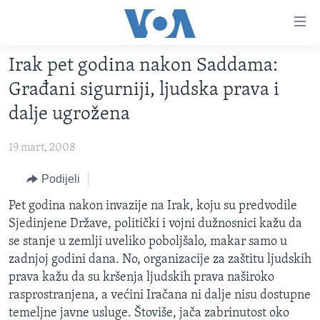
Linkovi
Pređi
na
Irak pet godina nakon Saddama:
glavni
TV PROGRAM
sadržaj
Građani sigurniji, ljudska prava i
VIDEO
Pređi
dalje ugrožena
na
FOTOGRAFIJE DANA
glavnu
19 mart, 2008
VIJESTI
navigaciju
Idi
NAUKA I TEHNOLOGIJA
Podijeli
SJEDINJENE AMERIČKE DRŽAVE
na
SPECIJALNI PROJEKTI
Pet godina nakon invazije na Irak, koju su predvodile
BOSNA I HERCEGOVINA
pretragu
Sjedinjene Države, politički i vojni dužnosnici kažu da
KORUPCIJA
SVIJET
se stanje u zemlji uveliko poboljšalo, makar samo u
SLOBODA MEDIJA
zadnjoj godini dana. No, organizacije za zaštitu ljudskih
prava kažu da su kršenja ljudskih prava naširoko
ŽENSKA STRANA
rasprostranjena, a većini Iračana ni dalje nisu dostupne
IZBJEGLIČKA STRANA
temeljne javne usluge. Štoviše, jača zabrinutost oko