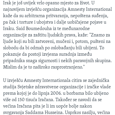
Irak je još uvijek vrlo opasno mjesto za život. U
najnovijem izvješću organizacija Amnesty International
kaže da su arbitrarna pritvaranja, nepoštena suđenja,
pa čak i torture i ubojstva i dalje uobičajene pojave u
Iraku. Said Boumedouha iz te međunarodne
organizacije za zaštitu ljudskih prava, kaže: "Znamo za
ljude koji su bili zatvoreni, mučeni i, potom, pušteni na
slobodu da bi odmah po oslobađanju bili ubijeni. To
pokazuje da postoji izvjesna suradnja između
pripadnika snaga sigurnosti i nekih paravojnih skupina.
Mislim da je to naširoko rasprostranjeno."
U izvješću Amnesty Internationala citira se zajednička
studija Svjetske zdravstvene organizacije i iračke vlade
prema kojoj je do lipnja 2006. u borbama bilo ubijeno
više od 150 tisuća Iračana. Također se navodi da se
većina Iračana pita je li im uopće bolje nakon
svrgavanja Saddama Husseina. Usprkos nasilju, većina