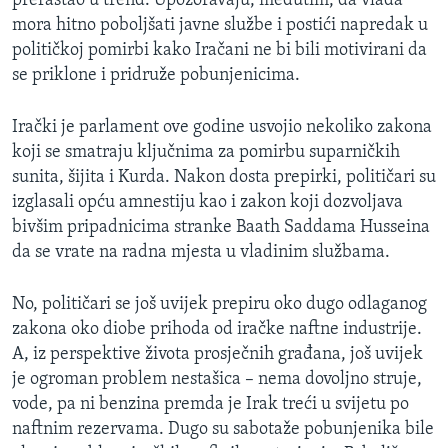
prerastao u trend. Upozoravaju, međutim, da vlada
mora hitno poboljšati javne službe i postići napredak u
političkoj pomirbi kako Iračani ne bi bili motivirani da
se priklone i pridruže pobunjenicima.
Irački je parlament ove godine usvojio nekoliko zakona
koji se smatraju ključnima za pomirbu suparničkih
sunita, šijita i Kurda. Nakon dosta prepirki, političari su
izglasali opću amnestiju kao i zakon koji dozvoljava
bivšim pripadnicima stranke Baath Saddama Husseina
da se vrate na radna mjesta u vladinim službama.
No, političari se još uvijek prepiru oko dugo odlaganog
zakona oko diobe prihoda od iračke naftne industrije.
A, iz perspektive života prosječnih građana, još uvijek
je ogroman problem nestašica – nema dovoljno struje,
vode, pa ni benzina premda je Irak treći u svijetu po
naftnim rezervama. Dugo su sabotaže pobunjenika bile