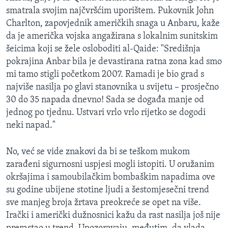
smatrala svojim najčvršćim uporištem. Pukovnik John
Charlton, zapovjednik američkih snaga u Anbaru, kaže
da je američka vojska angažirana s lokalnim sunitskim
šeicima koji se žele osloboditi al-Qaide: "Središnja
pokrajina Anbar bila je devastirana ratna zona kad smo
mi tamo stigli početkom 2007. Ramadi je bio grad s
najviše nasilja po glavi stanovnika u svijetu – prosječno
30 do 35 napada dnevno! Sada se događa manje od
jednog po tjednu. Ustvari vrlo vrlo rijetko se dogodi
neki napad."
No, već se vide znakovi da bi se teškom mukom
zarađeni sigurnosni uspjesi mogli istopiti. U oružanim
okršajima i samoubilačkim bombaškim napadima ove
su godine ubijene stotine ljudi a šestomjesečni trend
sve manjeg broja žrtava preokreće se opet na više.
Irački i američki dužnosnici kažu da rast nasilja još nije