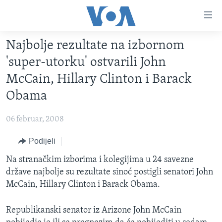
Linkovi
Pređi
na
Najbolje rezultate na izbornom
glavni
TV PROGRAM
sadržaj
'super-utorku' ostvarili John
VIDEO
Pređi
McCain, Hillary Clinton i Barack
na
FOTOGRAFIJE DANA
Obama
glavnu
VIJESTI
navigaciju
06 februar, 2008
Idi
NAUKA I TEHNOLOGIJA
SJEDINJENE AMERIČKE DRŽAVE
na
Podijeli
SPECIJALNI PROJEKTI
BOSNA I HERCEGOVINA
pretragu
Na stranačkim izborima i kolegijima u 24 savezne
KORUPCIJA
SVIJET
države najbolje su rezultate sinoć postigli senatori John
SLOBODA MEDIJA
McCain, Hillary Clinton i Barack Obama.
ŽENSKA STRANA
Republikanski senator iz Arizone John McCain
IZBJEGLIČKA STRANA