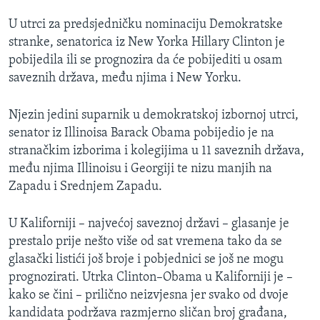
U utrci za predsjedničku nominaciju Demokratske
stranke, senatorica iz New Yorka Hillary Clinton je
pobijedila ili se prognozira da će pobijediti u osam
saveznih država, među njima i New Yorku.
Njezin jedini suparnik u demokratskoj izbornoj utrci,
senator iz Illinoisa Barack Obama pobijedio je na
stranačkim izborima i kolegijima u 11 saveznih država,
među njima Illinoisu i Georgiji te nizu manjih na
Zapadu i Srednjem Zapadu.
U Kaliforniji – najvećoj saveznoj državi – glasanje je
prestalo prije nešto više od sat vremena tako da se
glasački listići još broje i pobjednici se još ne mogu
prognozirati. Utrka Clinton–Obama u Kaliforniji je –
kako se čini – prilično neizvjesna jer svako od dvoje
kandidata podržava razmjerno sličan broj građana,