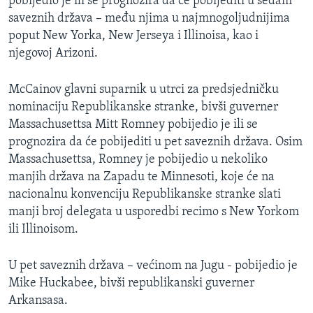
pobijedio je ili se prognozira da će pobijediti u sedam
MAGAZIN
saveznih država – među njima u najmnogoljudnijima
poput New Yorka, New Jerseya i Illinoisa, kao i
O GLASU AMERIKE
njegovoj Arizoni.
Learning English
McCainov glavni suparnik u utrci za predsjedničku
nominaciju Republikanske stranke, bivši guverner
PRATITE NAS
Massachusettsa Mitt Romney pobijedio je ili se
prognozira da će pobijediti u pet saveznih država. Osim
Massachusettsa, Romney je pobijedio u nekoliko
manjih država na Zapadu te Minnesoti, koje će na
Jezici
nacionalnu konvenciju Republikanske stranke slati
manji broj delegata u usporedbi recimo s New Yorkom
ili Illinoisom.
U pet saveznih država – većinom na Jugu - pobijedio je
Mike Huckabee, bivši republikanski guverner
Arkansasa.