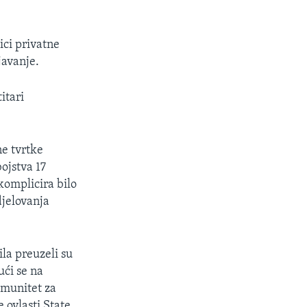
ici privatne
javanje.
itari
ne tvrtke
ojstva 17
komplicira bilo
djelovanja
ila preuzeli su
ući se na
imunitet za
 ovlasti State