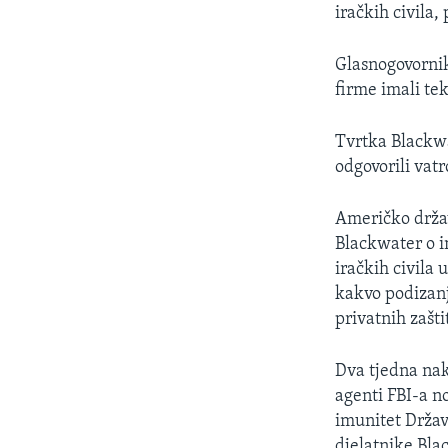
MAGAZIN
iračkih civila,
O GLASU AMERIKE
Glasnogovornik
firme imali te
Tvrtka Blackwat
odgovorili vat
Američko držav
Blackwater o i
iračkih civila
kakvo podizanj
privatnih zašti
Dva tjedna nako
agenti FBI-a no
imunitet Držav
djelatnike Bla