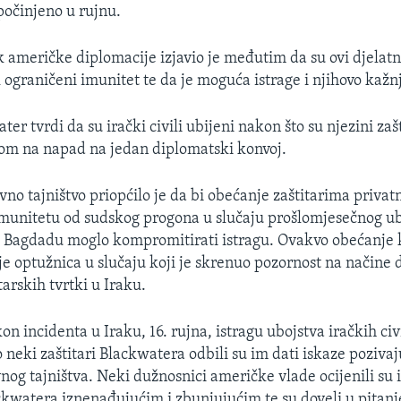
 počinjeno u rujnu.
 američke diplomacije izjavio je međutim da su ovi djelatn
k ograničeni imunitet te da je moguća istrage i njihovo kažn
er tvrdi da su irački civili ubijeni nakon što su njezini zašt
rom na napad na jedan diplomatski konvoj.
no tajništvo priopćilo je da bi obećanje zaštitarima privat
munitetu od sudskog progona u slučaju prošlomjesečnog ub
 u Bagdadu moglo kompromitirati istragu. Ovakvo obećanje 
e optužnica u slučaju koji je skrenuo pozornost na načine 
tarskih tvrtki u Iraku.
n incidenta u Iraku, 16. rujna, istragu ubojstva iračkih civ
 neki zaštitari Blackwatera odbili su im dati iskaze pozivaj
nog tajništva. Neki dužnosnici američke vlade ocijenili su 
ckwatera iznenađujućim i zbunjujućim te su doveli u pitanje