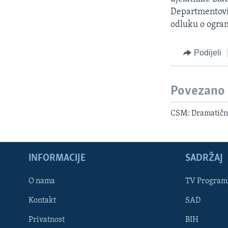
Departmentovih
odluku o ogran
Podijeli
Povezano
CSM: Dramatično
INFORMACIJE
SADRŽAJ
Learning English
O nama
TV Program
Kontakt
SAD
PRATITE NAS
Privatnost
BIH