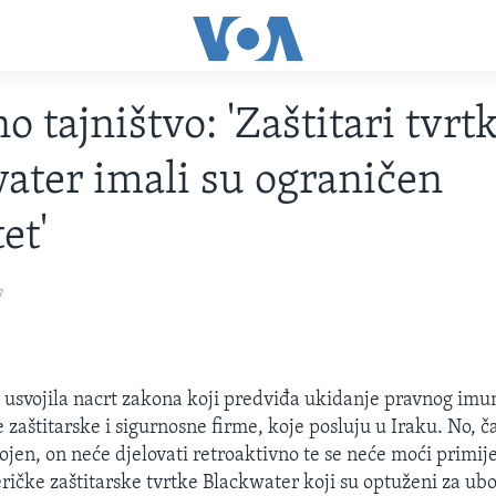
o tajništvo: 'Zaštitari tvrt
ater imali su ograničen
et'
7
a usvojila nacrt zakona koji predviđa ukidanje pravnog imun
 zaštitarske i sigurnosne firme, koje posluju u Iraku. No, č
ojen, on neće djelovati retroaktivno te se neće moći primije
ričke zaštitarske tvrtke Blackwater koji su optuženi za ubo