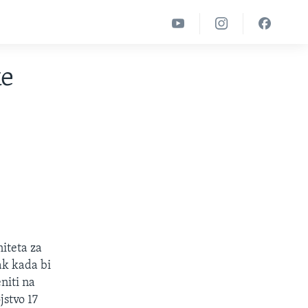
ke
iteta za
ak kada bi
niti na
jstvo 17