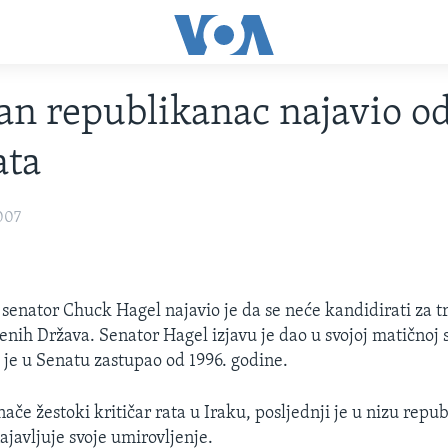
dan republikanac najavio o
ata
007
senator Chuck Hagel najavio je da se neće kandidirati za t
enih Država. Senator Hagel izjavu je dao u svojoj matičnoj 
 je u Senatu zastupao od 1996. godine.
nače žestoki kritičar rata u Iraku, posljednji je u nizu repu
ajavljuje svoje umirovljenje.