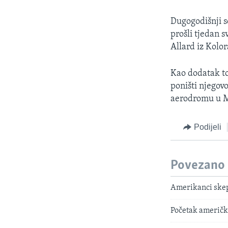
MAGAZIN
O GLASU AMERIKE
Dugogodišnji se
prošli tjedan 
Allard iz Kolo
Kao dodatak to
poništi njegov
aerodromu u M
Podijeli
Povezano
Amerikanci skept
Početak američko