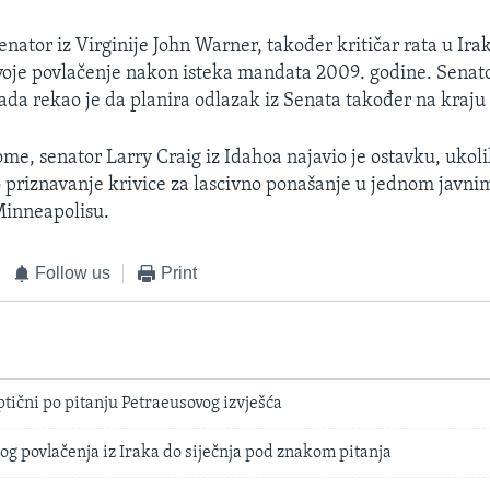
nator iz Virginije John Warner, također kritičar rata u Irak
svoje povlačenje nakon isteka mandata 2009. godine. Sena
rada rekao je da planira odlazak iz Senata također na kraj
me, senator Larry Craig iz Idahoa najavio je ostavku, ukol
o priznavanje krivice za lascivno ponašanje u jednom javn
inneapolisu.
Follow us
Print
ični po pitanju Petraeusovog izvješća
g povlačenja iz Iraka do siječnja pod znakom pitanja