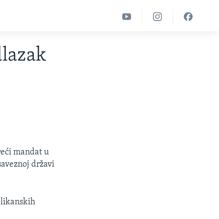
dlazak
reći mandat u
saveznoj državi
blikanskih