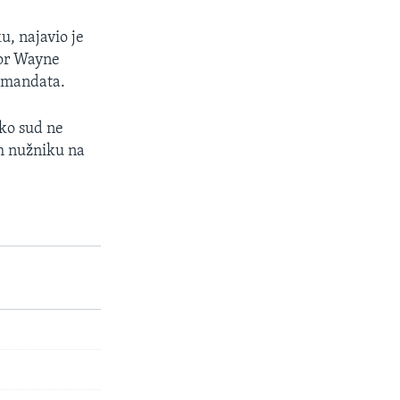
u, najavio je
tor Wayne
u mandata.
iko sud ne
im nužniku na