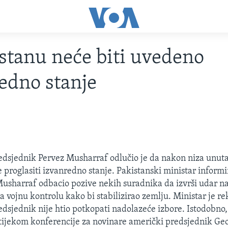
stanu neće biti uvedeno
edno stanje
edsjednik Pervez Musharraf odlučio je da nakon niza unuta
e proglasiti izvanredno stanje. Pakistanski ministar informi
Musharraf odbacio pozive nekih suradnika da izvrši udar n
a vojnu kontrolu kako bi stabilizirao zemlju. Ministar je r
edsjednik nije htio potkopati nadolazeće izbore. Istodobno,
tijekom konferencije za novinare američki predsjednik Ge