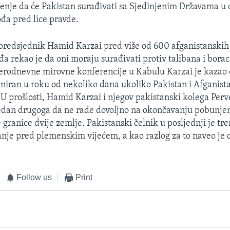
erenje da će Pakistan surađivati sa Sjedinjenim Državama u
ođa pred lice pravde.
predsjednik Hamid Karzai pred više od 600 afganistanskih 
a rekao je da oni moraju surađivati protiv talibana i bora
erodnevne mirovne konferencije u Kabulu Karzai je kazao 
iniran u roku od nekoliko dana ukoliko Pakistan i Afganis
. U prošlosti, Hamid Karzai i njegov pakistanski kolega Pe
jedan drugoga da ne rade dovoljno na okončavanju pobunjen
 granice dvije zemlje. Pakistanski čelnik u posljednji je tr
vanje pred plemenskim vijećem, a kao razlog za to naveo je 
Follow us
Print