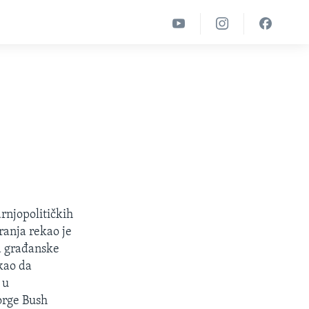
rnjopolitičkih
ranja rekao je
a građanske
ekao da
 u
orge Bush