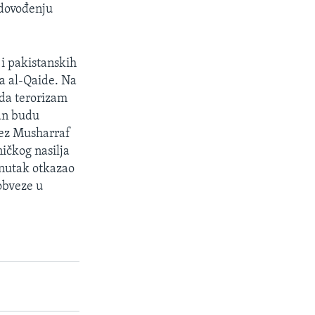
 dovođenju
i pakistanskih
ca al-Qaide. Na
da terorizam
tan budu
rvez Musharraf
ičkog nasilja
enutak otkazao
obveze u