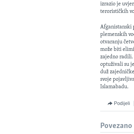
MAGAZIN
izrazio je uvj
O GLASU AMERIKE
terorističkih v
Afganistanski 
plemenskih vođ
otvaranju četv
može biti elim
zajedno radili
optuživali su 
duž zajedničke
svoje pojavlji
Islamabadu.
Podijeli
Povezano