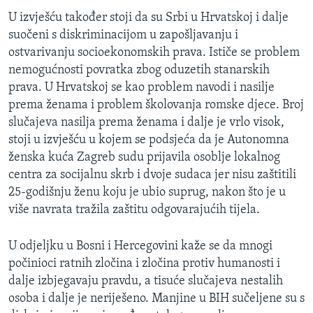
U izvješću također stoji da su Srbi u Hrvatskoj i dalje
suočeni s diskriminacijom u zapošljavanju i
ostvarivanju socioekonomskih prava. Ističe se problem
nemogućnosti povratka zbog oduzetih stanarskih
prava. U Hrvatskoj se kao problem navodi i nasilje
prema ženama i problem školovanja romske djece. Broj
slučajeva nasilja prema ženama i dalje je vrlo visok,
stoji u izvješću u kojem se podsjeća da je Autonomna
ženska kuća Zagreb sudu prijavila osoblje lokalnog
centra za socijalnu skrb i dvoje sudaca jer nisu zaštitili
25-godišnju ženu koju je ubio suprug, nakon što je u
više navrata tražila zaštitu odgovarajućih tijela.
U odjeljku u Bosni i Hercegovini kaže se da mnogi
počinioci ratnih zločina i zločina protiv humanosti i
dalje izbjegavaju pravdu, a tisuće slučajeva nestalih
osoba i dalje je neriješeno. Manjine u BIH sučeljene su s