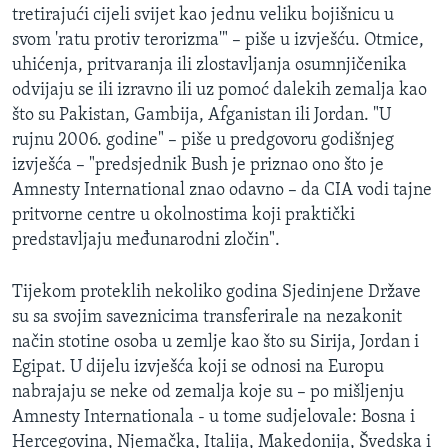
tretirajući cijeli svijet kao jednu veliku bojišnicu u
MAGAZIN
svom 'ratu protiv terorizma'" – piše u izvješću. Otmice,
O GLASU AMERIKE
uhićenja, pritvaranja ili zlostavljanja osumnjičenika
odvijaju se ili izravno ili uz pomoć dalekih zemalja kao
Learning English
što su Pakistan, Gambija, Afganistan ili Jordan. "U
rujnu 2006. godine" – piše u predgovoru godišnjeg
PRATITE NAS
izvješća – "predsjednik Bush je priznao ono što je
Amnesty International znao odavno – da CIA vodi tajne
pritvorne centre u okolnostima koji praktički
predstavljaju međunarodni zločin".
Jezici
Tijekom proteklih nekoliko godina Sjedinjene Države
su sa svojim saveznicima transferirale na nezakonit
način stotine osoba u zemlje kao što su Sirija, Jordan i
Egipat. U dijelu izvješća koji se odnosi na Europu
nabrajaju se neke od zemalja koje su – po mišljenju
Amnesty Internationala - u tome sudjelovale: Bosna i
Hercegovina, Njemačka, Italija, Makedonija, Švedska i