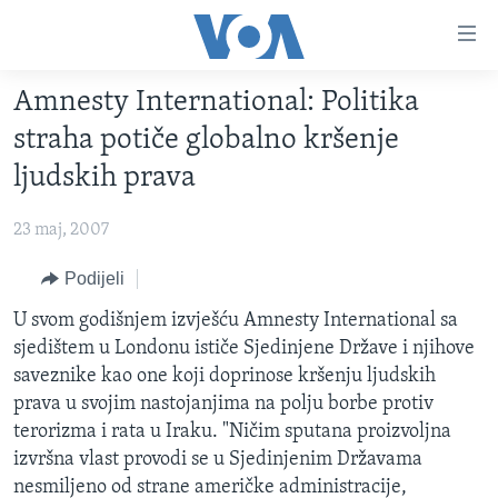
Linkovi
Pređi
na
Amnesty International: Politika
glavni
TV PROGRAM
sadržaj
straha potiče globalno kršenje
VIDEO
Pređi
ljudskih prava
na
FOTOGRAFIJE DANA
glavnu
23 maj, 2007
VIJESTI
navigaciju
Idi
NAUKA I TEHNOLOGIJA
Podijeli
SJEDINJENE AMERIČKE DRŽAVE
na
SPECIJALNI PROJEKTI
U svom godišnjem izvješću Amnesty International sa
BOSNA I HERCEGOVINA
pretragu
sjedištem u Londonu ističe Sjedinjene Države i njihove
KORUPCIJA
SVIJET
saveznike kao one koji doprinose kršenju ljudskih
SLOBODA MEDIJA
prava u svojim nastojanjima na polju borbe protiv
terorizma i rata u Iraku. "Ničim sputana proizvoljna
ŽENSKA STRANA
izvršna vlast provodi se u Sjedinjenim Državama
IZBJEGLIČKA STRANA
nesmiljeno od strane američke administracije,