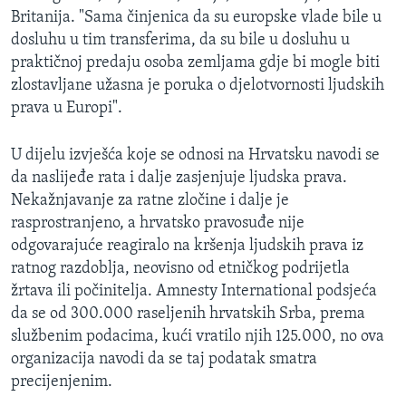
Britanija. "Sama činjenica da su europske vlade bile u
dosluhu u tim transferima, da su bile u dosluhu u
praktičnoj predaju osoba zemljama gdje bi mogle biti
zlostavljane užasna je poruka o djelotvornosti ljudskih
prava u Europi".
U dijelu izvješća koje se odnosi na Hrvatsku navodi se
da naslijeđe rata i dalje zasjenjuje ljudska prava.
Nekažnjavanje za ratne zločine i dalje je
rasprostranjeno, a hrvatsko pravosuđe nije
odgovarajuće reagiralo na kršenja ljudskih prava iz
ratnog razdoblja, neovisno od etničkog podrijetla
žrtava ili počinitelja. Amnesty International podsjeća
da se od 300.000 raseljenih hrvatskih Srba, prema
službenim podacima, kući vratilo njih 125.000, no ova
organizacija navodi da se taj podatak smatra
precijenjenim.