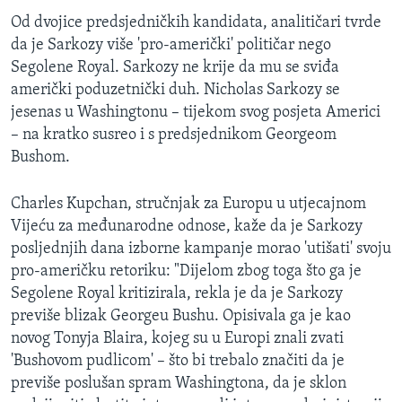
Od dvojice predsjedničkih kandidata, analitičari tvrde
da je Sarkozy više 'pro-američki' političar nego
Segolene Royal. Sarkozy ne krije da mu se sviđa
američki poduzetnički duh. Nicholas Sarkozy se
jesenas u Washingtonu – tijekom svog posjeta Americi
– na kratko susreo i s predsjednikom Georgeom
Bushom.
Charles Kupchan, stručnjak za Europu u utjecajnom
Vijeću za međunarodne odnose, kaže da je Sarkozy
posljednjih dana izborne kampanje morao 'utišati' svoju
pro-američku retoriku: "Dijelom zbog toga što ga je
Segolene Royal kritizirala, rekla je da je Sarkozy
previše blizak Georgeu Bushu. Opisivala ga je kao
novog Tonyja Blaira, kojeg su u Europi znali zvati
'Bushovom pudlicom' – što bi trebalo značiti da je
previše poslušan spram Washingtona, da je sklon