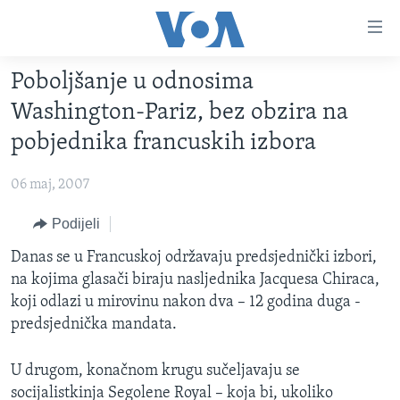
Linkovi
Pređi
na
Poboljšanje u odnosima
glavni
TV PROGRAM
sadržaj
Washington-Pariz, bez obzira na
VIDEO
Pređi
pobjednika francuskih izbora
na
FOTOGRAFIJE DANA
glavnu
06 maj, 2007
VIJESTI
navigaciju
Idi
NAUKA I TEHNOLOGIJA
Podijeli
SJEDINJENE AMERIČKE DRŽAVE
na
SPECIJALNI PROJEKTI
Danas se u Francuskoj održavaju predsjednički izbori,
BOSNA I HERCEGOVINA
pretragu
na kojima glasači biraju nasljednika Jacquesa Chiraca,
KORUPCIJA
SVIJET
koji odlazi u mirovinu nakon dva – 12 godina duga -
SLOBODA MEDIJA
predsjednička mandata.
ŽENSKA STRANA
U drugom, konačnom krugu sučeljavaju se
IZBJEGLIČKA STRANA
socijalistkinja Segolene Royal – koja bi, ukoliko