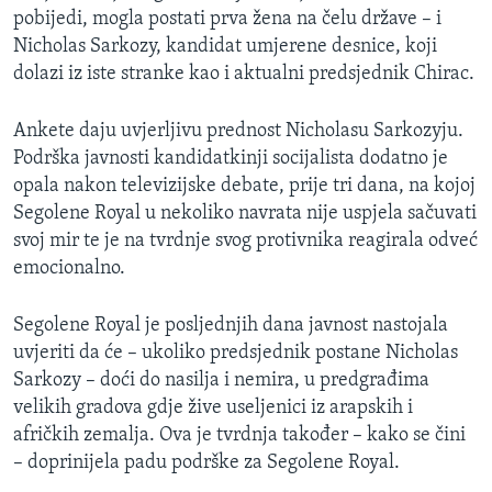
pobijedi, mogla postati prva žena na čelu države – i
MAGAZIN
Nicholas Sarkozy, kandidat umjerene desnice, koji
O GLASU AMERIKE
dolazi iz iste stranke kao i aktualni predsjednik Chirac.
Learning English
Ankete daju uvjerljivu prednost Nicholasu Sarkozyju.
Podrška javnosti kandidatkinji socijalista dodatno je
PRATITE NAS
opala nakon televizijske debate, prije tri dana, na kojoj
Segolene Royal u nekoliko navrata nije uspjela sačuvati
svoj mir te je na tvrdnje svog protivnika reagirala odveć
emocionalno.
Jezici
Segolene Royal je posljednjih dana javnost nastojala
uvjeriti da će – ukoliko predsjednik postane Nicholas
Sarkozy – doći do nasilja i nemira, u predgrađima
velikih gradova gdje žive useljenici iz arapskih i
afričkih zemalja. Ova je tvrdnja također – kako se čini
– doprinijela padu podrške za Segolene Royal.