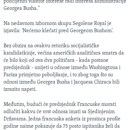
podcijeniti vlastite interese radi interesa administracije
Georgea Busha."
Na nedavnom izbornom skupu Segolene Royal je
izjavila: 'Nećemo klečati pred Georgeom Bushom'.
Bez obzira na ovakvu retoriku socijalističke
kandidatkinje, većina američkih analitičara smatra da
će bilo koji od ova dva političara - kada postane
predsjednik - unijeti u odnose između Washingtona i
Pariza primjetno poboljšanje, i to zbog toga što su
odnosi između Georgea Busha i Jacquesa Chiraca bili
izrazito napeti.
Međutim, budući će predsjednik Francuske morati
odlučiti kakvu će vrst odnosa imati sa Sjedinjenim
Državama. Jedna francuska anketa iz prosinca prošle
godine naime pokazuje da 75 posto ispitanika želi da