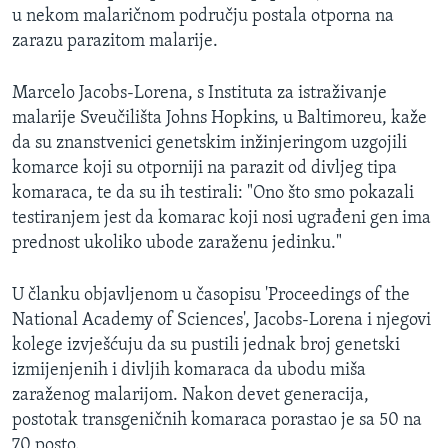
u nekom malaričnom području postala otporna na
zarazu parazitom malarije.
Marcelo Jacobs-Lorena, s Instituta za istraživanje
malarije Sveučilišta Johns Hopkins, u Baltimoreu, kaže
da su znanstvenici genetskim inžinjeringom uzgojili
komarce koji su otporniji na parazit od divljeg tipa
komaraca, te da su ih testirali: "Ono što smo pokazali
testiranjem jest da komarac koji nosi ugrađeni gen ima
prednost ukoliko ubode zaraženu jedinku."
U članku objavljenom u časopisu 'Proceedings of the
National Academy of Sciences', Jacobs-Lorena i njegovi
kolege izvješćuju da su pustili jednak broj genetski
izmijenjenih i divljih komaraca da ubodu miša
zaraženog malarijom. Nakon devet generacija,
postotak transgeničnih komaraca porastao je sa 50 na
70 posto.