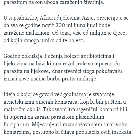
parazitom nakon uboda zaraženih životinja.
MAGAZIN
O GLASU AMERIKE
U supsaharskoj Africi i dijelovima Azije, procjenjuje se
da svake godine novih 300 milijuna ljudi bude
Learning English
zaraženo malarijom. Od toga, više od milijun je djece,
od kojih mnoga umiru od te bolesti.
PRATITE NAS
Godine pokušaja liječenja bolesti antibioticima i
lijekovima na bazi kinina rezultirale su otpornošću
parazita na lijekove. Znanstvenici stoga pokušavaju
Jezici
iznaći nove načine borbe protiv malarije.
Ideja o kojoj se govori već godinama je stvaranje
genetski izmijenjenih komaraca, koji bi bili pušteni u
malarični okoliš. Takozvani 'transgenični' komarci bili
bi otporni na zarazu parazitom plasmodium
falciparum. Miješanjem i razmnožavanjem s nativnim
komarcima, postupno bi čitava populacija ovih insekata