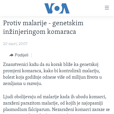
Linkovi
Pređi
na
Protiv malarije - genetskim
glavni
TV PROGRAM
sadržaj
inžinjeringom komaraca
VIDEO
Pređi
na
20 mart, 2007
FOTOGRAFIJE DANA
glavnu
VIJESTI
Podijeli
navigaciju
Idi
NAUKA I TEHNOLOGIJA
SJEDINJENE AMERIČKE DRŽAVE
Znanstvenici kažu da su korak bliže ka genetskoj
na
promjeni komaraca, kako bi kontrolirali malariju,
SPECIJALNI PROJEKTI
BOSNA I HERCEGOVINA
pretragu
bolest koja godišnje odnese više od milijun života u
KORUPCIJA
SVIJET
zemljama u razvoju.
SLOBODA MEDIJA
Ljudi obolijevaju od malarije kada ih ubodu komarci,
ŽENSKA STRANA
zaraženi parazitom malarije, od kojih je najopasniji
IZBJEGLIČKA STRANA
plasmodium falciparum. Nezaraženi komarci zaraze se