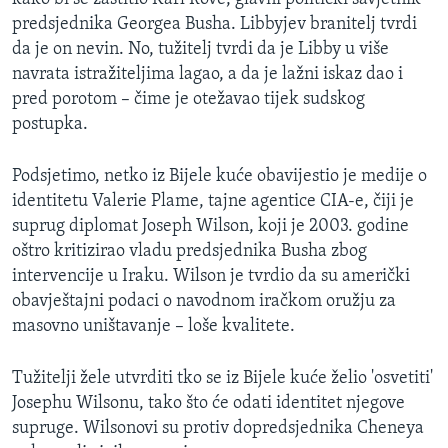
MAGAZIN
predsjednika Georgea Busha. Libbyjev branitelj tvrdi
da je on nevin. No, tužitelj tvrdi da je Libby u više
O GLASU AMERIKE
navrata istražiteljima lagao, a da je lažni iskaz dao i
pred porotom – čime je otežavao tijek sudskog
Learning English
postupka.
PRATITE NAS
Podsjetimo, netko iz Bijele kuće obavijestio je medije o
identitetu Valerie Plame, tajne agentice CIA-e, čiji je
suprug diplomat Joseph Wilson, koji je 2003. godine
oštro kritizirao vladu predsjednika Busha zbog
Jezici
intervencije u Iraku. Wilson je tvrdio da su američki
obavještajni podaci o navodnom iračkom oružju za
masovno uništavanje – loše kvalitete.
Tužitelji žele utvrditi tko se iz Bijele kuće želio 'osvetiti'
Josephu Wilsonu, tako što će odati identitet njegove
supruge. Wilsonovi su protiv dopredsjednika Cheneya