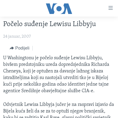
Linkovi
Pređi
na
Počelo suđenje Lewisu Libbyju
glavni
TV PROGRAM
sadržaj
24 januar, 2007
VIDEO
Pređi
na
FOTOGRAFIJE DANA
Podijeli
glavnu
VIJESTI
U Washingtonu je počelo suđenje Lewisu Libbyju,
navigaciju
bivšem predstojniku ureda dopredsjednika Richarda
Idi
NAUKA I TEHNOLOGIJA
SJEDINJENE AMERIČKE DRŽAVE
Cheneya, koji je optužen za davanje lažnog iskaza
na
SPECIJALNI PROJEKTI
BOSNA I HERCEGOVINA
istražiteljima koji su nastojali utvrditi tko je u Bijeloj
pretragu
kući prije nekoliko godina odao identitet jedne tajne
KORUPCIJA
SVIJET
agentice Središnje obavještajne službe CIA-e.
SLOBODA MEDIJA
ŽENSKA STRANA
Odvjetnik Lewisa Libbyja jučer je na raspravi izjavio da
Bijela kuća želi da se za to optuži njegov branjenik,
IZBJEGLIČKA STRANA
kako bi se zaštitio Karl Rove, glavni politički savjetnik