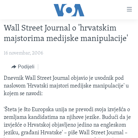
Linkovi
Pređi
na
Wall Street Journal o 'hrvatskim
glavni
TV PROGRAM
sadržaj
majstorima medijske manipulacije'
VIDEO
Pređi
na
16 novembar, 2006
FOTOGRAFIJE DANA
glavnu
VIJESTI
Podijeli
navigaciju
Idi
NAUKA I TEHNOLOGIJA
SJEDINJENE AMERIČKE DRŽAVE
Dnevnik Wall Street Journal objavio je uvodnik pod
na
naslovom 'Hrvatski majstori medijske manipulacije' u
SPECIJALNI PROJEKTI
BOSNA I HERCEGOVINA
pretragu
kojem se navodi:
KORUPCIJA
SVIJET
'Šteta je što Europska unija ne prevodi svoja izvješća o
SLOBODA MEDIJA
zemljama kandidatima na njihove jezike. Budući da je
ŽENSKA STRANA
izvješće o Hrvatskoj objavljeno jedino na engleskom
IZBJEGLIČKA STRANA
jeziku, građani Hrvatske' – piše Wall Street Journal –