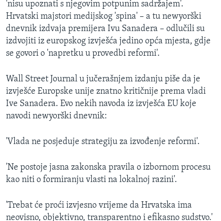
'nisu upoznati s njegovim potpunim sadržajem'.
MAGAZIN
Hrvatski majstori medijskog 'spina' – a tu newyorški
O GLASU AMERIKE
dnevnik izdvaja premijera Ivu Sanadera – odlučili su
izdvojiti iz europskog izvješća jedino opća mjesta, gdje
Learning English
se govori o 'napretku u provedbi reformi'.
Wall Street Journal u jučerašnjem izdanju piše da je
PRATITE NAS
izvješće Europske unije znatno kritičnije prema vladi
Ive Sanadera. Evo nekih navoda iz izvješća EU koje
navodi newyorški dnevnik:
Jezici
'Vlada ne posjeduje strategiju za izvođenje reformi'.
'Ne postoje jasna zakonska pravila o izbornom procesu
kao niti o formiranju vlasti na lokalnoj razini'.
'Trebat će proći izvjesno vrijeme da Hrvatska ima
neovisno, objektivno, transparentno i efikasno sudstvo.'