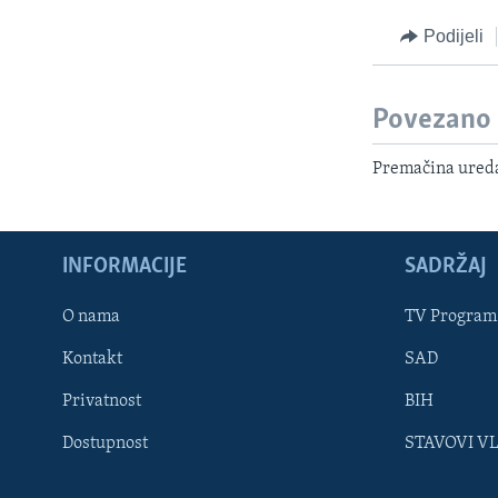
Podijeli
Povezano
Premačina ureda
INFORMACIJE
SADRŽAJ
Learning English
O nama
TV Program
Kontakt
SAD
PRATITE NAS
Privatnost
BIH
Dostupnost
STAVOVI V
Jezici