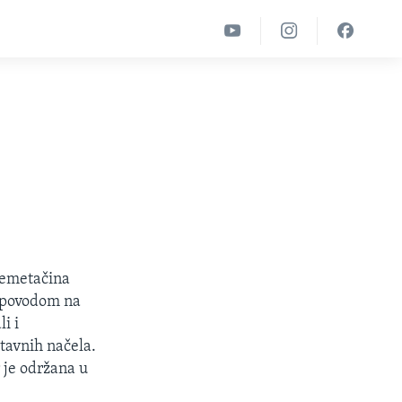
premetačina
m povodom na
i i
stavnih načela.
 je održana u