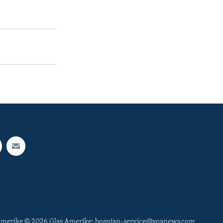
 Amerike © 2026 Glas Amerike: bosnian-service@voanews.com