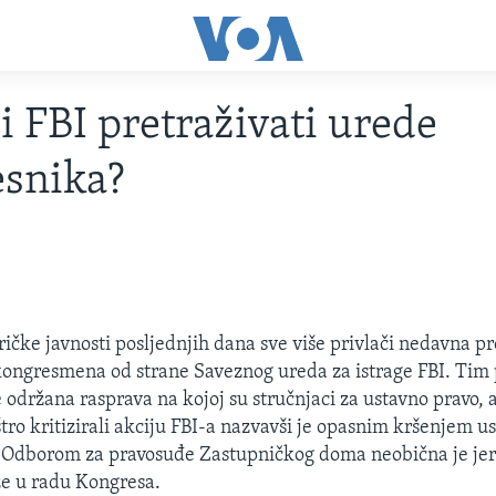
i FBI pretraživati urede
esnika?
ičke javnosti posljednjih dana sve više privlači nedavna 
kongresmena od strane Saveznog ureda za istrage FBI. Ti
e održana rasprava na kojoj su stručnjaci za ustavno pravo, al
tro kritizirali akciju FBI-a nazvavši je opasnim kršenjem u
 Odborom za pravosuđe Zastupničkog doma neobična je jer
e u radu Kongresa.