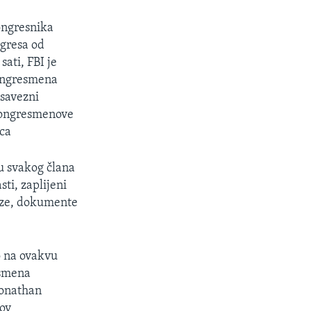
ongresnika
ngresa od
ati, FBI je
ongresmena
 savezni
 kongresmenove
aca
u svakog člana
sti, zaplijeni
aze, dokumente
o na ovakvu
esmena
Jonathan
zov