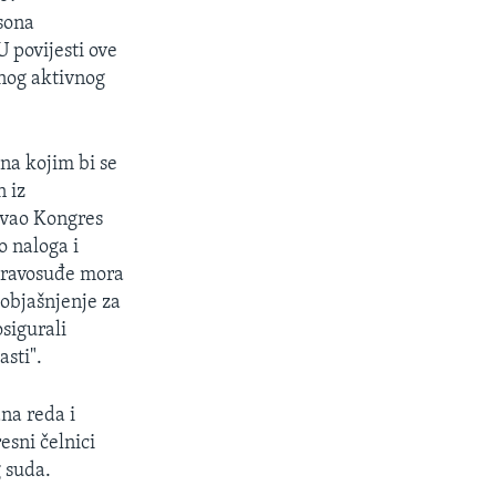
rsona
 povijesti ove
dnog aktivnog
na kojim bi se
 iz
zvao Kongres
o naloga i
pravosuđe mora
objašnjenje za
sigurali
asti".
na reda i
esni čelnici
 suda.