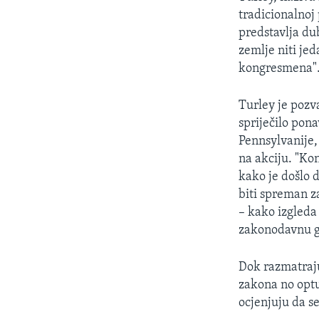
tradicionalnoj
predstavlja du
zemlje niti je
kongresmena"
Turley je pozv
spriječilo pon
Pennsylvanije,
na akciju. "Kon
kako je došlo 
biti spreman z
– kako izgleda
zakonodavnu gr
Dok razmatraju
zakona no optu
ocjenjuju da s