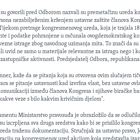
i su govorili pred Odborom nazvali su premetačinu ureda k
rsona nezabilježenim kršenjem ustavne zaštite članova Ko
 Tijekom pretrage kongresmenovog ureda, koja je trajala 18 s
te i podatke pohranjene u računala ovogdemokratskog k
avezne istrage zbog navodnog uzimanja mita. To znači da su
obili uvid ne samo u materijale relevantne za istragu nego i
zastupničke aktivnosti. Predsjedatelj Odbora, republikan
ner, kaže da se pitanja koja su otvorena ovim slučajem tič
ra se pitanje ustavnosti kad izvršna vlast, bez ustavne ovla
omunikaciji između članova Kongresa i njihove biračke b
kakve veze s bilo kakvim krivičnim djelom".
entu Ministarstvo pravosuđa je obrazložilo da se odlučil
 su iscrpljena sva druga sredstva kako bi se prisililo kongr
preda traženu dokumentaciju. Stručnjak za ustavno pravo, 
 raciju na kongresmenov ured akcijom koja predstavlja iza