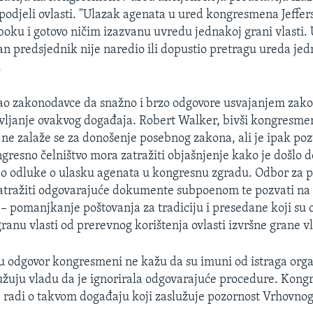
 podjeli ovlasti. "Ulazak agenata u ured kongresmena Jeffe
boku i gotovo ničim izazvanu uvredu jednakoj grani vlasti. U
dan predsjednik nije naredio ili dopustio pretragu ureda je
.
ao zakonodavce da snažno i brzo odgovore usvajanjem zako
avljanje ovakvog događaja. Robert Walker, bivši kongresmen
 ne zalaže se za donošenje posebnog zakona, ali je ipak po
gresno čelništvo mora zatražiti objašnjenje kako je došlo d
do odluke o ulasku agenata u kongresnu zgradu. Odbor za 
atražiti odgovarajuće dokumente subpoenom te pozvati na 
 – pomanjkanje poštovanja za tradiciju i presedane koji su o
anu vlasti od prerevnog korištenja ovlasti izvršne grane vl
 odgovor kongresmeni ne kažu da su imuni od istraga orga
žuju vladu da je ignorirala odgovarajuće procedure. Kongr
e radi o takvom događaju koji zaslužuje pozornost Vrhovnog