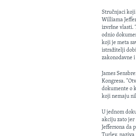
MAGAZIN
O GLASU AMERIKE
Stručnjaci koj
Williama Jeffe
izvršne vlasti.
odnio dokumen
koji je meta s
istražitelji d
zakonodavne i 
James Sensbren
Kongresa. "Otva
dokumente o k
koji nemaju ni
U jednom dokum
akciju zato jer
Jeffersona da 
Turley, naziva