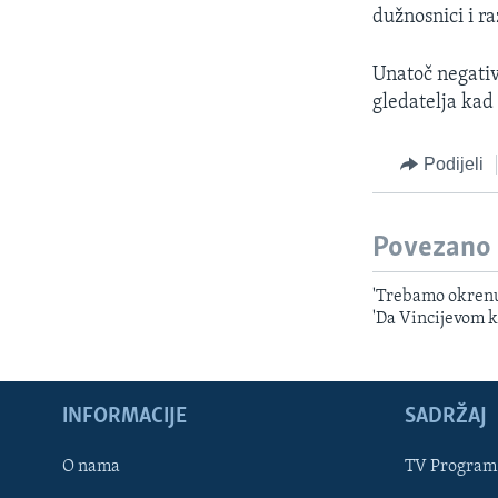
MAGAZIN
dužnosnici i ra
O GLASU AMERIKE
Unatoč negativ
gledatelja kad
Podijeli
Povezano
'Trebamo okrenuti
'Da Vincijevom 
INFORMACIJE
SADRŽAJ
Learning English
O nama
TV Program