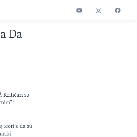
đa Da
d
. Kritičari su
nim" i
 teorije da su
anski