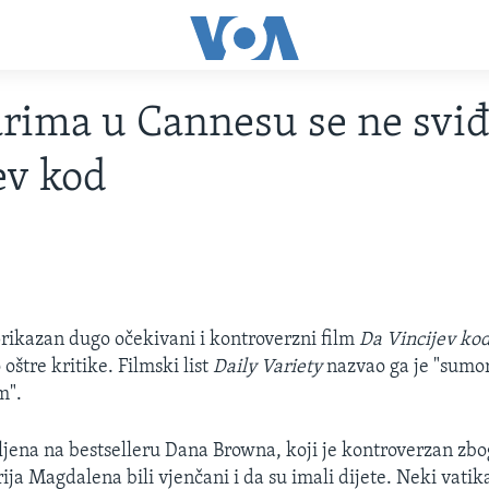
arima u Cannesu se ne svi
ev kod
rikazan dugo očekivani i kontroverzni film
Da Vincijev ko
 oštre kritike. Filmski list
Daily Variety
nazvao ga je "sumor
m".
ljena na bestselleru Dana Browna, koji je kontroverzan zbog
rija Magdalena bili vjenčani i da su imali dijete. Neki vatik