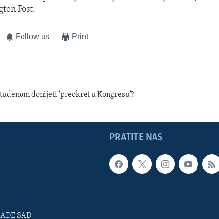
ton Post.
Follow us
Print
 studenom donijeti 'preokret u Kongresu'?
PRATITE NAS
LADE SAD