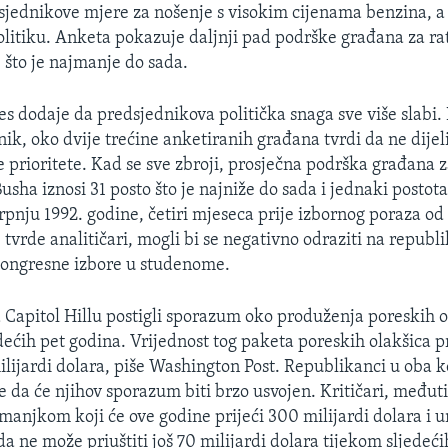
jednikove mjere za nošenje s visokim cijenama benzina, a
olitiku. Anketa pokazuje daljnji pad podrške građana za rat
 što je najmanje do sada.
 dodaje da predsjednikova politička snaga sve više slabi.
ik, oko dvije trećine anketiranih građana tvrdi da ne dijel
 prioritete. Kad se sve zbroji, prosječna podrška građana 
sha iznosi 31 posto što je najniže do sada i jednaki postota
rpnju 1992. godine, četiri mjeseca prije izbornog poraza od 
 tvrde analitičari, mogli bi se negativno odraziti na republ
kongresne izbore u studenome.
a Capitol Hillu postigli sporazum oko produženja poreskih o
dećih pet godina. Vrijednost tog paketa poreskih olakšica p
ilijardi dolara, piše Washington Post. Republikanci u oba 
 da će njihov sporazum biti brzo usvojen. Kritičari, međuti
anjkom koji će ove godine prijeći 300 milijardi dolara i u
a ne može priuštiti još 70 milijardi dolara tijekom sljedeći