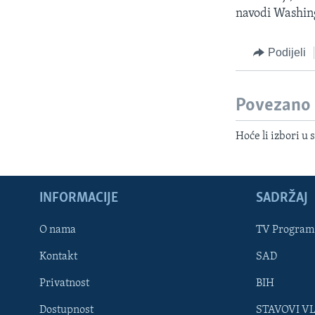
navodi Washing
Podijeli
Povezano
Hoće li izbori u
INFORMACIJE
SADRŽAJ
Learning English
O nama
TV Program
Kontakt
SAD
PRATITE NAS
Privatnost
BIH
Dostupnost
STAVOVI V