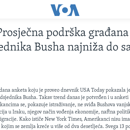
rosječna podrška građana
ednika Busha najniža do s
 dana anketa koju je proveo dnevnik USA Today pokazala je
dsjednika Busha. Takav trend danas je potvrđen i u anket
ancima se, pokazuje istraživanje, ne sviđa Bushova vanjsk
cija u Iraku, njegov način vođenja ekonomije, naftna politik
racije. Kako ističe New York Times, Amerikanci nisu imali
 kojim se zemlja kreće u više od dva desetljeća. Svega 13 p