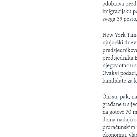
MAGAZIN
odobrava preds
O GLASU AMERIKE
imigracijsku p
svega 39 posto,
New York Times
njujorški dnevn
predsjednikove
predsjednika Bu
njegov otac u s
Ovakvi podaci,
kandidate za 
Oni su, pak, n
građane u slje
na gotovo 70 m
doma nadaju se
proračunskim m
ekonomiji, vlad