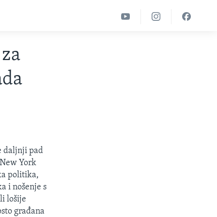
 za
ada
 daljnji pad
i New York
a politika,
a i nošenje s
 lošije
osto građana