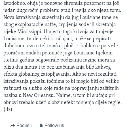
Istodobno, oluja je ponovno skrenula pozornost na još
jedan dugoročni problem: grad i regija oko njega tonu.
Nova istraživanja sugeriraju da jug Louisiane tone ne
zbog eksploatacije nafte, crpljenja vode ili skretanja
rijeke Mississippi. Umjesto toga krivnja za tonjenje
Louisiane, tvrde neki stručnjaci, može se pripisati
dubokom rezu u tektonskoj ploči. Ukoliko se potvrde
proračuni ondabi potonuće juga Louisiane tijekom
stotinu godina odgovaralo podizanju razine mora za
blizu dva metra i to bez uračunavanja bilo kakvog
efekta globalnog zatopljavanja. Ako se novi rezultati
istraživanja pokažu točnima to bi moglo biti od velike
važnosti za službe koje rade na popravljanju zaštitnih
nasipa u New Orleansu. Naime, u tom bi slučaju pri
obnovi trebalo uzeti u obzir efekt tonjenja cijele regije.
(dz)
Podijeli
Follow us