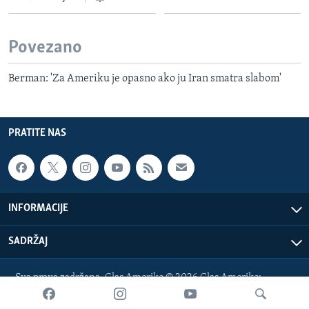
Povezano
Berman: 'Za Ameriku je opasno ako ju Iran smatra slabom'
PRATITE NAS
INFORMACIJE
SADRŽAJ
Sva prava zadržana. Glas Amerike © 2026 Glas Amerike:
bosnian-service@voanews.com