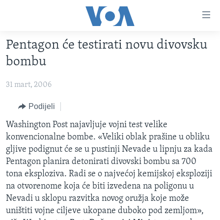
Linkovi
Pređi
na
Pentagon će testirati novu divovsku
glavni
TV PROGRAM
sadržaj
bombu
VIDEO
Pređi
na
31 mart, 2006
FOTOGRAFIJE DANA
glavnu
VIJESTI
Podijeli
navigaciju
Idi
NAUKA I TEHNOLOGIJA
SJEDINJENE AMERIČKE DRŽAVE
Washington Post najavljuje vojni test velike
na
konvencionalne bombe. «Veliki oblak prašine u obliku
SPECIJALNI PROJEKTI
BOSNA I HERCEGOVINA
pretragu
gljive podignut će se u pustinji Nevade u lipnju za kada
KORUPCIJA
SVIJET
Pentagon planira detonirati divovski bombu sa 700
tona eksploziva. Radi se o najvećoj kemijskoj eksploziji
SLOBODA MEDIJA
na otvorenome koja će biti izvedena na poligonu u
ŽENSKA STRANA
Nevadi u sklopu razvitka novog oružja koje može
uništiti vojne ciljeve ukopane duboko pod zemljom»,
IZBJEGLIČKA STRANA