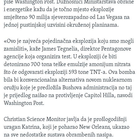
piše Washington Post. Dužnosnici Ministarstava obrane
MAGAZIN
i energetike kažu da je točno mjesto eksplozije
O GLASU AMERIKE
smješteno 90 milija sjeverozapadno od Las Vegasa na
jednoj pustinjskoj uzvisini okruženoj planinama.
Learning English
«Ovo je najveća pojedinačna eksplozija koju smo mogli
zamisliti», kaže James Tegnelia, direktor Pentagonove
PRATITE NAS
agencije koja organizira test. U eksploziji će biti
detonirano 700 tona teške emulzije amonijum nitrata
što će odgovarati eksploziji 593 tone TNT-a. Ova bomba
Jezici
bila bi konvencionalna alternativa novom nuklearnom
oružju koje je predložila Bushova administracija no taj
je prijedlog naišao na protivljenje Capitol Hilla, navodi
Washington Post.
Christian Science Monitor javlja da je prošlogodišnji
uragan Katrina, koji je poharao New Orleans, ukazao
na sve nedostatke sustava obrambenih nasipa.