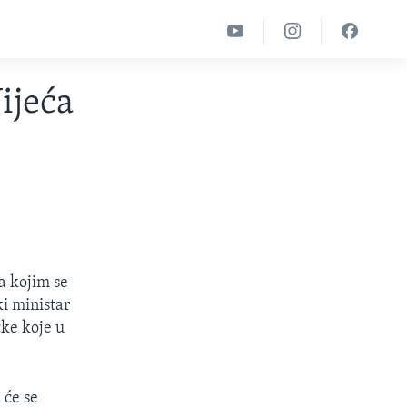
ijeća
da kojim se
ki ministar
čke koje u
 će se