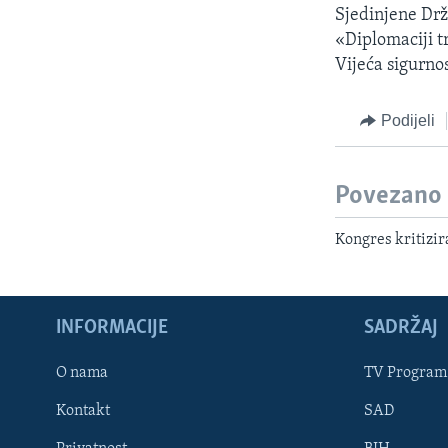
MAGAZIN
Sjedinjene Drža
O GLASU AMERIKE
«Diplomaciji t
Vijeća sigurnos
Podijeli
Povezano
Kongres kritizira
INFORMACIJE
SADRŽAJ
O nama
TV Program
Learning English
Kontakt
SAD
PRATITE NAS