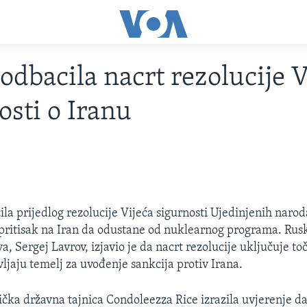
 odbacila nacrt rezolucije V
osti o Iranu
ila prijedlog rezolucije Vijeća sigurnosti Ujedinjenih naro
ti pritisak na Iran da odustane od nuklearnog programa. Rus
a, Sergej Lavrov, izjavio je da nacrt rezolucije uključuje to
vljaju temelj za uvođenje sankcija protiv Irana.
ička državna tajnica Condoleezza Rice izrazila uvjerenje da