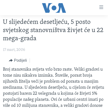
Linkovi
Pređi
na
U slijedećem desetljeću, 5 posto
glavni
TV PROGRAM
sadržaj
svjetskog stanovništva živjet će u 22
VIDEO
Pređi
mega-grada
na
FOTOGRAFIJE DANA
glavnu
17 mart, 2006
VIJESTI
navigaciju
Idi
NAUKA I TEHNOLOGIJA
Podijeli
SJEDINJENE AMERIČKE DRŽAVE
na
SPECIJALNI PROJEKTI
Broj stanovnika svijeta vrlo brzo raste. Veliki gradovi u
BOSNA I HERCEGOVINA
pretragu
tome nisu nikakva iznimka. Štoviše, porast broja
KORUPCIJA
SVIJET
njihovih žitelja veći je problem od porasta u manjim
SLOBODA MEDIJA
sredinama. U sljedećem desetljeću, u cijelom će svijetu
postojati barem 22 velegrada u kojima će živjeti 5%
ŽENSKA STRANA
populacije našeg planeta. Ovi će urbani centri imati po
IZBJEGLIČKA STRANA
više od 10 milijuna stanovnika, a veliki gradovi donose