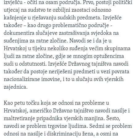
izvješću - očiti na osam područja. Prvo, postoji politički
MAGAZIN
utjecaj na sudstvo te ozbiljni zaostaci odnosno
O GLASU AMERIKE
kašnjenje u rješavanju sudskih predmeta. Izvješće
također – kao drugo problematično područje -
Learning English
dokumentira slučajeve zastrašivanja svjedoka na
suđenjima za ratne zločine. Navodi se i da je u
Hrvatskoj u tijeku nekoliko suđenja većim skupinama
PRATITE NAS
ljudi za ratne zločine, gdje se mnogim optužencima
sudi u odstutnosti. Izvješće Državnog tajništva navodi
također da postoje neriješeni predmeti u vezi povrata
Jezici
nacionalizirane imovine, i to u slučaju svih vjerskih
zajednica.
Kao petu točku koja se odnosi na probleme u
Hrvatskoj, američko Državno tajništvo navodi nasilje i
maltretiranje pripadnika vjerskih manjina. Šesto,
navodi se problem trgovine ljudima. Sedmi se problem
odnosi na nasilje i diskriminaciju žena, a osmi na