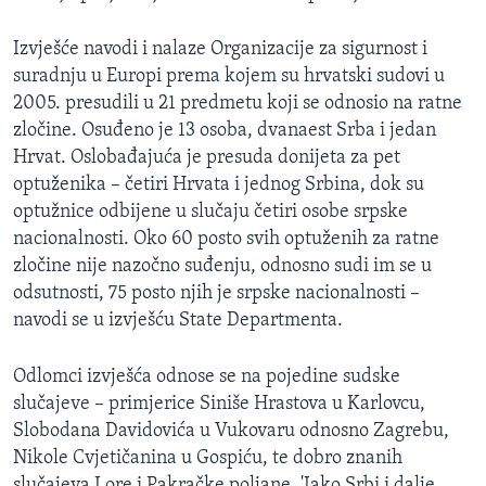
Izvješće navodi i nalaze Organizacije za sigurnost i
suradnju u Europi prema kojem su hrvatski sudovi u
2005. presudili u 21 predmetu koji se odnosio na ratne
zločine. Osuđeno je 13 osoba, dvanaest Srba i jedan
Hrvat. Oslobađajuća je presuda donijeta za pet
optuženika – četiri Hrvata i jednog Srbina, dok su
optužnice odbijene u slučaju četiri osobe srpske
nacionalnosti. Oko 60 posto svih optuženih za ratne
zločine nije nazočno suđenju, odnosno sudi im se u
odsutnosti, 75 posto njih je srpske nacionalnosti –
navodi se u izvješću State Departmenta.
Odlomci izvješća odnose se na pojedine sudske
slučajeve – primjerice Siniše Hrastova u Karlovcu,
Slobodana Davidovića u Vukovaru odnosno Zagrebu,
Nikole Cvjetičanina u Gospiću, te dobro znanih
slučajeva Lore i Pakračke poljane. 'Iako Srbi i dalje