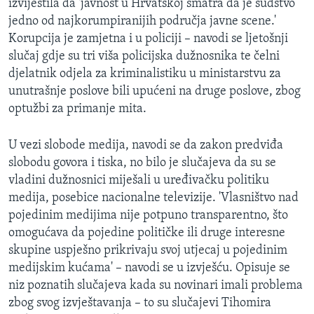
izvijestila da 'javnost u Hrvatskoj smatra da je sudstvo
jedno od najkorumpiranijih područja javne scene.'
Korupcija je zamjetna i u policiji – navodi se ljetošnji
slučaj gdje su tri viša policijska dužnosnika te čelni
djelatnik odjela za kriminalistiku u ministarstvu za
unutrašnje poslove bili upućeni na druge poslove, zbog
optužbi za primanje mita.
U vezi slobode medija, navodi se da zakon predviđa
slobodu govora i tiska, no bilo je slučajeva da su se
vladini dužnosnici miješali u uređivačku politiku
medija, posebice nacionalne televizije. 'Vlasništvo nad
pojedinim medijima nije potpuno transparentno, što
omogućava da pojedine političke ili druge interesne
skupine uspješno prikrivaju svoj utjecaj u pojedinim
medijskim kućama' – navodi se u izvješću. Opisuje se
niz poznatih slučajeva kada su novinari imali problema
zbog svog izvještavanja – to su slučajevi Tihomira