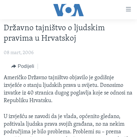
Linkovi
Pređi
na
Državno tajništvo o ljudskim
glavni
TV PROGRAM
sadržaj
pravima u Hrvatskoj
VIDEO
Pređi
na
08 mart, 2006
FOTOGRAFIJE DANA
glavnu
VIJESTI
Podijeli
navigaciju
Idi
NAUKA I TEHNOLOGIJA
SJEDINJENE AMERIČKE DRŽAVE
Američko Državno tajništvo objavilo je godišnje
na
izvješće o stanju ljudskih prava u svijetu. Donosimo
SPECIJALNI PROJEKTI
BOSNA I HERCEGOVINA
pretragu
izvatke iz 40 stranica dugog poglavlja koje se odnosi na
KORUPCIJA
SVIJET
Republiku Hrvatsku.
SLOBODA MEDIJA
U izvješću se navodi da je vlada, općenito gledano,
ŽENSKA STRANA
poštivala ljudska prava svojih građana, no na nekim
IZBJEGLIČKA STRANA
područjima je bilo problema. Problemi su – prema