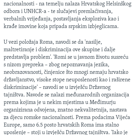
nacionalnosti - na temelju nalaza Hrvatskog Helsinškog
odbora i UNHCR-a - te slučajevi premlaćivanja,
verbalnih vrijeđanja, postavljanja eksploziva kao i
krađe imovine koja pripada srpskim izbjeglicama.
U vezi položaja Roma, navodi se da 'nasilje,
maltretiranje i diskriminacija ove skupine i dalje
predstavlja problem'. 'Romi se u javnom životu susreću
s nizom prepreka – zbog nepoznavanja jezika,
neobrazovanosti, činjenice što mnogi nemaju hrvatsko
državljanstvo, visoke stope neuposlenosti kao i raširene
diskriminacije' – navodi se u izvješću Državnog
tajništva. Navode se nalazi međunarodnih organizacija
prema kojima je u nekim mjestima u Međimurju
organizirana odvojena, znatno nekvalitetnija, nastava
za djecu romske nacionalnosti. Prema podacima Vijeća
Europe, samo 6.5 posto hrvatskih Roma ima stalno
uposlenje – stoji u izvješću Državnog tajništva. 'Iako je