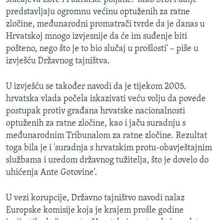
predstavljaju ogromnu većinu optuženih za ratne
zločine, međunarodni promatrači tvrde da je danas u
Hrvatskoj mnogo izvjesnije da će im suđenje biti
pošteno, nego što je to bio slučaj u prošlosti' – piše u
izvješću Državnog tajništva.
U izvješću se također navodi da je tijekom 2005.
hrvatska vlada počela iskazivati veću volju da povede
postupak protiv građana hrvatske nacionalnosti
optuženih za ratne zločine, kao i jaču suradnju s
međunarodnim Tribunalom za ratne zločine. Rezultat
toga bila je i 'suradnja s hrvatskim protu-obavještajnim
službama i uredom državnog tužitelja, što je dovelo do
uhićenja Ante Gotovine'.
U vezi korupcije, Državno tajništvo navodi nalaz
Europske komisije koja je krajem prošle godine