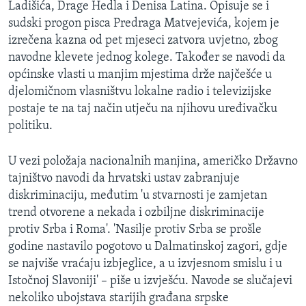
Ladišića, Drage Hedla i Denisa Latina. Opisuje se i
sudski progon pisca Predraga Matvejevića, kojem je
izrečena kazna od pet mjeseci zatvora uvjetno, zbog
navodne klevete jednog kolege. Također se navodi da
općinske vlasti u manjim mjestima drže najčešće u
djelomičnom vlasništvu lokalne radio i televizijske
postaje te na taj način utječu na njihovu uređivačku
politiku.
U vezi položaja nacionalnih manjina, američko Državno
tajništvo navodi da hrvatski ustav zabranjuje
diskriminaciju, međutim 'u stvarnosti je zamjetan
trend otvorene a nekada i ozbiljne diskriminacije
protiv Srba i Roma'. 'Nasilje protiv Srba se prošle
godine nastavilo pogotovo u Dalmatinskoj zagori, gdje
se najviše vraćaju izbjeglice, a u izvjesnom smislu i u
Istočnoj Slavoniji' – piše u izvješću. Navode se slučajevi
nekoliko ubojstava starijih građana srpske