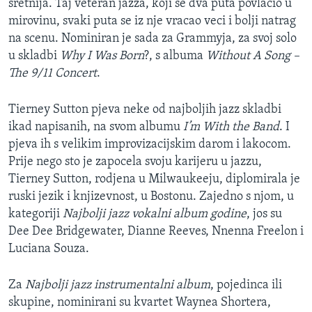
sretnija. Taj veteran jazza, koji se dva puta povlacio u
mirovinu, svaki puta se iz nje vracao veci i bolji natrag
na scenu. Nominiran je sada za Grammyja, za svoj solo
u skladbi
Why I Was Born
?, s albuma
Without A Song –
The 9/11 Concert
.
Tierney Sutton pjeva neke od najboljih jazz skladbi
ikad napisanih, na svom albumu
I’m With the Band
. I
pjeva ih s velikim improvizacijskim darom i lakocom.
Prije nego sto je zapocela svoju karijeru u jazzu,
Tierney Sutton, rodjena u Milwaukeeju, diplomirala je
ruski jezik i knjizevnost, u Bostonu. Zajedno s njom, u
kategoriji
Najbolji jazz vokalni album godine
, jos su
Dee Dee Bridgewater, Dianne Reeves, Nnenna Freelon i
Luciana Souza.
Za
Najbolji jazz instrumentalni album
, pojedinca ili
skupine, nominirani su kvartet Waynea Shortera,