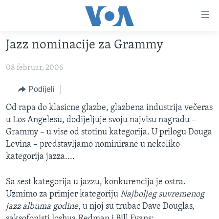
Linkovi
Pređi
na
Jazz nominacije za Grammy
glavni
TV PROGRAM
sadržaj
08 februar, 2006
VIDEO
Pređi
na
FOTOGRAFIJE DANA
Podijeli
glavnu
VIJESTI
Od rapa do klasicne glazbe, glazbena industrija večeras
navigaciju
u Los Angelesu, dodijeljuje svoju najvisu nagradu –
Idi
NAUKA I TEHNOLOGIJA
SJEDINJENE AMERIČKE DRŽAVE
Grammy – u vise od stotinu kategorija. U prilogu Douga
na
SPECIJALNI PROJEKTI
BOSNA I HERCEGOVINA
Levina – predstavljamo nominirane u nekoliko
pretragu
kategorija jazza....
KORUPCIJA
SVIJET
SLOBODA MEDIJA
Sa sest kategorija u jazzu, konkurencija je ostra.
ŽENSKA STRANA
Uzmimo za primjer kategoriju
Najboljeg suvremenog
jazz albuma godine
, u njoj su trubac Dave Douglas,
IZBJEGLIČKA STRANA
saksofonisti Joshua Redman i Bill Evans;