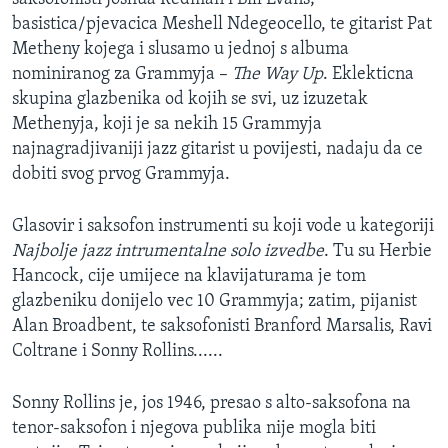
MAGAZIN
basistica/pjevacica Meshell Ndegeocello, te gitarist Pat
Metheny kojega i slusamo u jednoj s albuma
O GLASU AMERIKE
nominiranog za Grammyja –
The Way Up
. Eklekticna
skupina glazbenika od kojih se svi, uz izuzetak
Learning English
Methenyja, koji je sa nekih 15 Grammyja
najnagradjivaniji jazz gitarist u povijesti, nadaju da ce
PRATITE NAS
dobiti svog prvog Grammyja.
Glasovir i saksofon instrumenti su koji vode u kategoriji
Najbolje jazz intrumentalne solo izvedbe
. Tu su Herbie
Jezici
Hancock, cije umijece na klavijaturama je tom
glazbeniku donijelo vec 10 Grammyja; zatim, pijanist
Alan Broadbent, te saksofonisti Branford Marsalis, Ravi
Coltrane i Sonny Rollins......
Sonny Rollins je, jos 1946, presao s alto-saksofona na
tenor-saksofon i njegova publika nije mogla biti