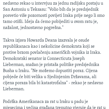
nedavno rekao u intervjuu za jednu radijsku postaju u
San Antoniu u Teksasu: "Volio bih da je predsjednik
posvetio više pozornosti povijeti Iraka prije nego li smo
tamo otišli. Ideja da ćemo pobijediti u ovom ratu je,
nažalost, jednostavno pogrešna."
Takva izjava Howarda Deana izazvala je osude
republikanaca kao i nekolicine demokrata koji se
protive brzom povlačenju američkih vojnika iz Iraka.
Demokratski senator iz Connecticuta Joseph
Lieberman, snažan je pristaša politike predsjednika
Busha u Iraku. "Ne možemo dopustiti poraz. Cijena
pobjede će biti velika u Sjedinjenim Državama, ali
cijena poraza bila bi katastrofalna" - rekao je nedavno
Lieberman.
Podrška Amerikanaca za rat u Iraku u padu je
mjesecima i većina građana trenutno vjeruje da je rat u