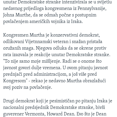
unutar Demokratske stranke intenzivirala se u svijetlu
MAGAZIN
nedavnog prijedloga kongresmena iz Pennsylvanije,
O GLASU AMERIKE
Johna Murthe, da se odmah počne s postupnim
povlačenjem američkih vojnika iz Iraka.
Learning English
Kongresmen Murtha je konzervativni demokrat,
odlikovani Vijetnnamski veteran i snažan pristaša
PRATITE NAS
oružanih snaga. Njegova odluka da se okrene protiv
rata izazvala je reakcije unutar Demokratske stranke.
"To nije samo moje mišljenje. Radi se o onome što
Jezici
javnost govori dulje vremena. U ovom pitanju javnost
prednjači pred administracijom, a još više pred
Kongresom" - rekao je nedavno Murtha obrazlažući
svoj poziv na povlačenje.
Drugi demokrat koji je pesimističan po pitanju Iraka je
nacionalni predsjednik Demokratske stranke, bivši
guverener Vermonta, Howard Dean. Evo što je Dean