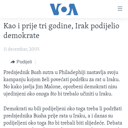
Linkovi
Pređi
na
Kao i prije tri godine, Irak podijelio
glavni
TV PROGRAM
sadržaj
demokrate
VIDEO
Pređi
na
11 decembar, 2005
FOTOGRAFIJE DANA
glavnu
VIJESTI
Podijeli
navigaciju
Idi
NAUKA I TEHNOLOGIJA
SJEDINJENE AMERIČKE DRŽAVE
Predsjednik Bush sutra u Philadephiji nastavlja svoju
na
kampanju kojom želi povećati podršku za rat u Iraku.
SPECIJALNI PROJEKTI
BOSNA I HERCEGOVINA
pretragu
No kako javlja Jim Malone, oporbeni demokrati nisu
KORUPCIJA
SVIJET
ujedinjeni oko onoga što bi trebalo učiniti u Iraku.
SLOBODA MEDIJA
Demokrati su bili podijeljeni oko toga treba li podržati
ŽENSKA STRANA
predsjednika Busha prije rata u Iraku, a i danas su
IZBJEGLIČKA STRANA
podijeljeni oko toga što bi trebali biti slijedeće. Debata