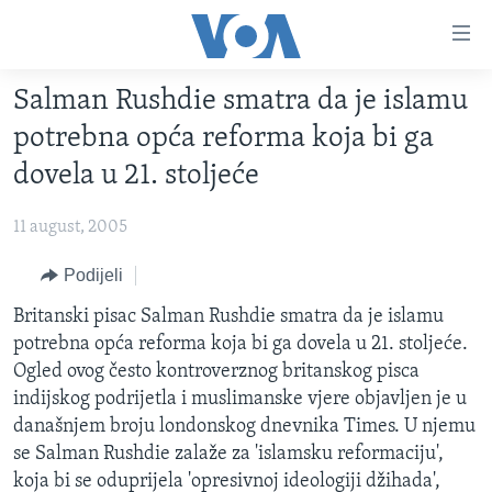
Linkovi
Pređi
na
Salman Rushdie smatra da je islamu
glavni
TV PROGRAM
sadržaj
potrebna opća reforma koja bi ga
VIDEO
Pređi
dovela u 21. stoljeće
na
FOTOGRAFIJE DANA
glavnu
11 august, 2005
VIJESTI
navigaciju
Idi
NAUKA I TEHNOLOGIJA
Podijeli
SJEDINJENE AMERIČKE DRŽAVE
na
SPECIJALNI PROJEKTI
Britanski pisac Salman Rushdie smatra da je islamu
BOSNA I HERCEGOVINA
pretragu
potrebna opća reforma koja bi ga dovela u 21. stoljeće.
KORUPCIJA
SVIJET
Ogled ovog često kontroverznog britanskog pisca
SLOBODA MEDIJA
indijskog podrijetla i muslimanske vjere objavljen je u
današnjem broju londonskog dnevnika Times. U njemu
ŽENSKA STRANA
se Salman Rushdie zalaže za 'islamsku reformaciju',
IZBJEGLIČKA STRANA
koja bi se oduprijela 'opresivnoj ideologiji džihada',