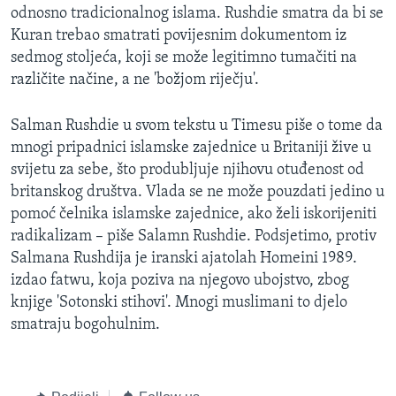
odnosno tradicionalnog islama. Rushdie smatra da bi se
MAGAZIN
Kuran trebao smatrati povijesnim dokumentom iz
O GLASU AMERIKE
sedmog stoljeća, koji se može legitimno tumačiti na
različite načine, a ne 'božjom riječju'.
Learning English
Salman Rushdie u svom tekstu u Timesu piše o tome da
PRATITE NAS
mnogi pripadnici islamske zajednice u Britaniji žive u
svijetu za sebe, što produbljuje njihovu otuđenost od
britanskog društva. Vlada se ne može pouzdati jedino u
pomoć čelnika islamske zajednice, ako želi iskorijeniti
Jezici
radikalizam – piše Salamn Rushdie. Podsjetimo, protiv
Salmana Rushdija je iranski ajatolah Homeini 1989.
izdao fatwu, koja poziva na njegovo ubojstvo, zbog
knjige 'Sotonski stihovi'. Mnogi muslimani to djelo
smatraju bogohulnim.