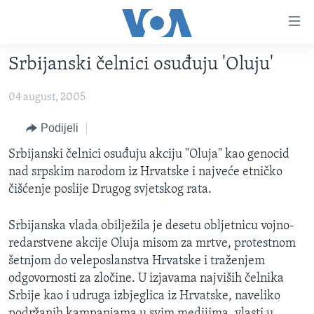
Linkovi
Pređi
na
Srbijanski čelnici osuđuju 'Oluju'
glavni
TV PROGRAM
sadržaj
04 august, 2005
VIDEO
Pređi
na
FOTOGRAFIJE DANA
Podijeli
glavnu
VIJESTI
Srbijanski čelnici osuđuju akciju "Oluja" kao genocid
navigaciju
nad srpskim narodom iz Hrvatske i najveće etničko
Idi
NAUKA I TEHNOLOGIJA
SJEDINJENE AMERIČKE DRŽAVE
čišćenje poslije Drugog svjetskog rata.
na
SPECIJALNI PROJEKTI
BOSNA I HERCEGOVINA
pretragu
Srbijanska vlada obilježila je desetu obljetnicu vojno-
KORUPCIJA
SVIJET
redarstvene akcije Oluja misom za mrtve, protestnom
SLOBODA MEDIJA
šetnjom do veleposlanstva Hrvatske i traženjem
ŽENSKA STRANA
odgovornosti za zločine. U izjavama najviših čelnika
Srbije kao i udruga izbjeglica iz Hrvatske, naveliko
IZBJEGLIČKA STRANA
podržanih kampanjama u svim medijima, vlasti u