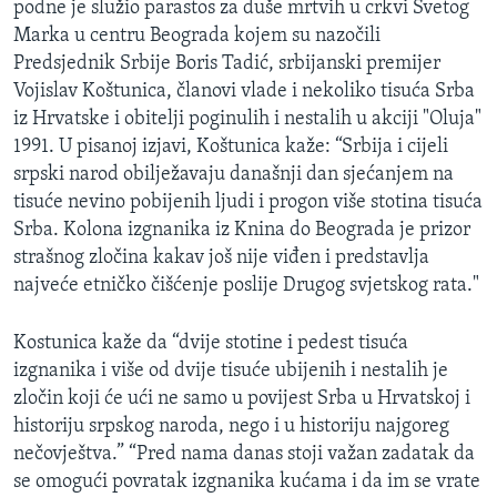
podne je služio parastos za duše mrtvih u crkvi Svetog
Marka u centru Beograda kojem su nazočili
Predsjednik Srbije Boris Tadić, srbijanski premijer
Vojislav Koštunica, članovi vlade i nekoliko tisuća Srba
iz Hrvatske i obitelji poginulih i nestalih u akciji "Oluja"
1991. U pisanoj izjavi, Koštunica kaže: “Srbija i cijeli
srpski narod obilježavaju današnji dan sjećanjem na
tisuće nevino pobijenih ljudi i progon više stotina tisuća
Srba. Kolona izgnanika iz Knina do Beograda je prizor
strašnog zločina kakav još nije viđen i predstavlja
najveće etničko čišćenje poslije Drugog svjetskog rata."
Kostunica kaže da “dvije stotine i pedest tisuća
izgnanika i više od dvije tisuće ubijenih i nestalih je
zločin koji će ući ne samo u povijest Srba u Hrvatskoj i
historiju srpskog naroda, nego i u historiju najgoreg
nečovještva.” “Pred nama danas stoji važan zadatak da
se omogući povratak izgnanika kućama i da im se vrate