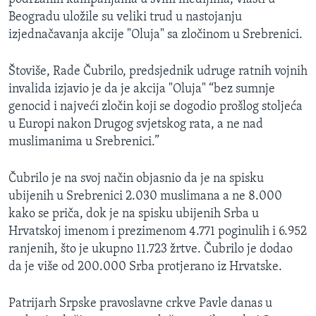
MAGAZIN
Beogradu uložile su veliki trud u nastojanju
izjednačavanja akcije "Oluja" sa zločinom u Srebrenici.
O GLASU AMERIKE
Štoviše, Rade Čubrilo, predsjednik udruge ratnih vojnih
Learning English
invalida izjavio je da je akcija "Oluja" “bez sumnje
genocid i najveći zločin koji se dogodio prošlog stoljeća
PRATITE NAS
u Europi nakon Drugog svjetskog rata, a ne nad
muslimanima u Srebrenici.”
Čubrilo je na svoj način objasnio da je na spisku
Jezici
ubijenih u Srebrenici 2.030 muslimana a ne 8.000
kako se priča, dok je na spisku ubijenih Srba u
Hrvatskoj imenom i prezimenom 4.771 poginulih i 6.952
ranjenih, što je ukupno 11.723 žrtve. Čubrilo je dodao
da je više od 200.000 Srba protjerano iz Hrvatske.
Patrijarh Srpske pravoslavne crkve Pavle danas u