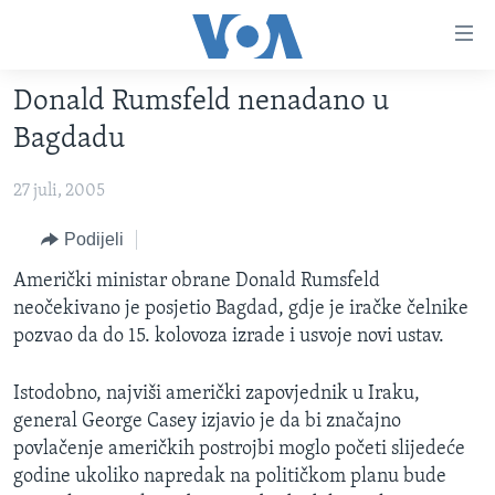
Linkovi
Pređi
na
Donald Rumsfeld nenadano u
glavni
TV PROGRAM
sadržaj
Bagdadu
VIDEO
Pređi
na
27 juli, 2005
FOTOGRAFIJE DANA
glavnu
VIJESTI
Podijeli
navigaciju
Idi
NAUKA I TEHNOLOGIJA
SJEDINJENE AMERIČKE DRŽAVE
Američki ministar obrane Donald Rumsfeld
na
neočekivano je posjetio Bagdad, gdje je iračke čelnike
SPECIJALNI PROJEKTI
BOSNA I HERCEGOVINA
pretragu
pozvao da do 15. kolovoza izrade i usvoje novi ustav.
KORUPCIJA
SVIJET
Istodobno, najviši američki zapovjednik u Iraku,
SLOBODA MEDIJA
general George Casey izjavio je da bi značajno
ŽENSKA STRANA
povlačenje američkih postrojbi moglo početi slijedeće
IZBJEGLIČKA STRANA
godine ukoliko napredak na političkom planu bude