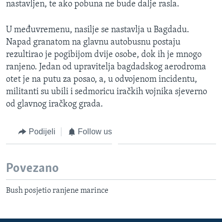
nastavljen, te ako pobuna ne bude dalje rasla.
MAGAZIN
O GLASU AMERIKE
U međuvremenu, nasilje se nastavlja u Bagdadu.
Napad granatom na glavnu autobusnu postaju
Learning English
rezultirao je pogibijom dvije osobe, dok ih je mnogo
ranjeno. Jedan od upravitelja bagdadskog aerodroma
otet je na putu za posao, a, u odvojenom incidentu,
PRATITE NAS
militanti su ubili i sedmoricu iračkih vojnika sjeverno
od glavnog iračkog grada.
Jezici
Podijeli
Follow us
Povezano
Bush posjetio ranjene marince