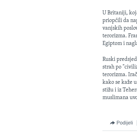
MAGAZIN
O GLASU AMERIKE
U Britaniji, ko
priopćili da na
vanjskih poslo
terorizma. Fran
Egiptom i nagl
Ruski predsjed
strah po "civil
terorizma. Irač
kako se kaže u
stižu i iz Tehe
muslimana uvo
Podijeli