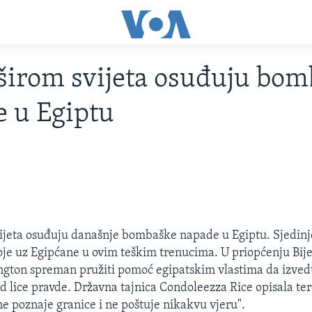
širom svijeta osuđuju bo
 u Egiptu
ijeta osuđuju današnje bombaške napade u Egiptu. Sjedinj
toje uz Egipćane u ovim teškim trenucima. U priopćenju Bij
ngton spreman pružiti pomoć egipatskim vlastima da izved
d lice pravde. Državna tajnica Condoleezza Rice opisala te
ne poznaje granice i ne poštuje nikakvu vjeru".