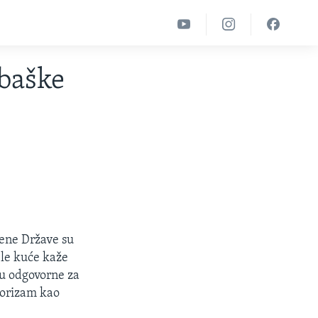
mbaške
ene Države su
ele kuće kaže
u odgovorne za
rorizam kao