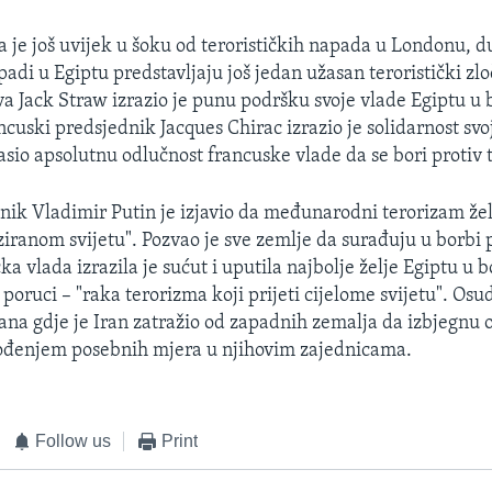
ja je još uvijek u šoku od terorističkih napada u Londonu, d
padi u Egiptu predstavljaju još jedan užasan teroristički zlo
va Jack Straw izrazio je punu podršku svoje vlade Egiptu u 
cuski predsjednik Jacques Chirac izrazio je solidarnost svo
asio apsolutnu odlučnost francuske vlade da se bori protiv 
nik Vladimir Putin je izjavio da međunarodni terorizam želi
iziranom svijetu". Pozvao je sve zemlje da surađuju u borbi 
ka vlada izrazila je sućut i uputila najbolje želje Egiptu u b
 poruci – "raka terorizma koji prijeti cijelome svijetu". Os
rana gdje je Iran zatražio od zapadnih zemalja da izbjegnu 
đenjem posebnih mjera u njihovim zajednicama.
Follow us
Print