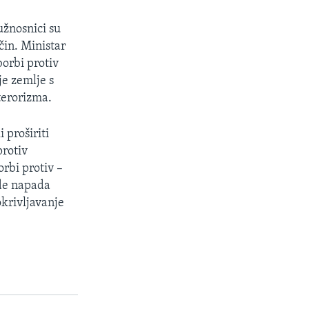
užnosnici su
čin. Ministar
borbi protiv
je zemlje s
terorizma.
 proširiti
protiv
orbi protiv –
ude napada
okrivljavanje