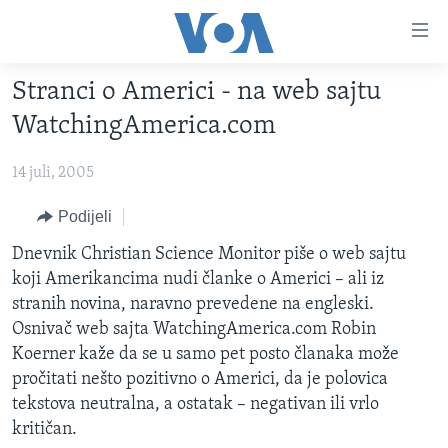
Linkovi
Pređi
na
Stranci o Americi - na web sajtu
glavni
TV PROGRAM
sadržaj
WatchingAmerica.com
VIDEO
Pređi
na
14 juli, 2005
FOTOGRAFIJE DANA
glavnu
VIJESTI
Podijeli
navigaciju
Idi
NAUKA I TEHNOLOGIJA
SJEDINJENE AMERIČKE DRŽAVE
Dnevnik Christian Science Monitor piše o web sajtu
na
koji Amerikancima nudi članke o Americi – ali iz
SPECIJALNI PROJEKTI
BOSNA I HERCEGOVINA
pretragu
stranih novina, naravno prevedene na engleski.
KORUPCIJA
SVIJET
Osnivač web sajta WatchingAmerica.com Robin
Koerner kaže da se u samo pet posto članaka može
SLOBODA MEDIJA
pročitati nešto pozitivno o Americi, da je polovica
ŽENSKA STRANA
tekstova neutralna, a ostatak – negativan ili vrlo
kritičan.
IZBJEGLIČKA STRANA