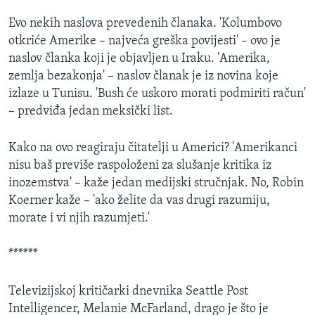
MAGAZIN
Evo nekih naslova prevedenih članaka. 'Kolumbovo
O GLASU AMERIKE
otkriće Amerike – najveća greška povijesti' – ovo je
naslov članka koji je objavljen u Iraku. 'Amerika,
Learning English
zemlja bezakonja' – naslov članak je iz novina koje
izlaze u Tunisu. 'Bush će uskoro morati podmiriti račun'
– predviđa jedan meksički list.
PRATITE NAS
Kako na ovo reagiraju čitatelji u Americi? 'Amerikanci
nisu baš previše raspoloženi za slušanje kritika iz
Jezici
inozemstva' – kaže jedan medijski stručnjak. No, Robin
Koerner kaže – 'ako želite da vas drugi razumiju,
morate i vi njih razumjeti.'
******
Televizijskoj kritičarki dnevnika Seattle Post
Intelligencer, Melanie McFarland, drago je što je