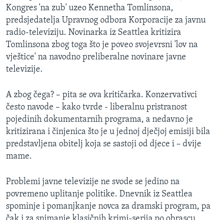
Kongres 'na zub' uzeo Kennetha Tomlinsona,
predsjedatelja Upravnog odbora Korporacije za javnu
radio-televiziju. Novinarka iz Seattlea kritizira
Tomlinsona zbog toga što je poveo svojevrsni 'lov na
vještice' na navodno preliberalne novinare javne
televizije.
A zbog čega? – pita se ova kritičarka. Konzervativci
često navode – kako tvrde - liberalnu pristranost
pojedinih dokumentarnih programa, a nedavno je
kritizirana i činjenica što je u jednoj dječjoj emisiji bila
predstavljena obitelj koja se sastoji od djece i – dvije
mame.
Problemi javne televizije ne svode se jedino na
povremeno uplitanje politike. Dnevnik iz Seattlea
spominje i pomanjkanje novca za dramski program, pa
čak i za snimanje klasičnih krimi-serija po obrascu