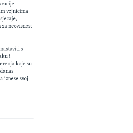
racije.
kim vojnicima
sjecaje,
 za neovisnost
nastaviti s
aku i
erenja koje su
 danas
a iznese svoj