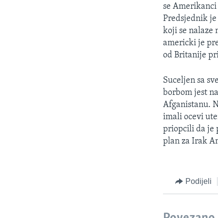
MAGAZIN
se Amerikanci 
O GLASU AMERIKE
Predsjednik je
koji se nalaze
americki je pr
od Britanije pr
Suceljen sa sv
borbom jest na
Afganistanu. N
imali ocevi ut
priopcili da je
plan za Irak 
Podijeli