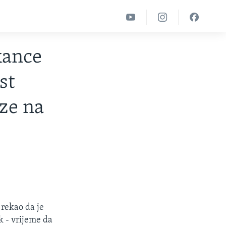
kance
st
ze na
rekao da je
k - vrijeme da