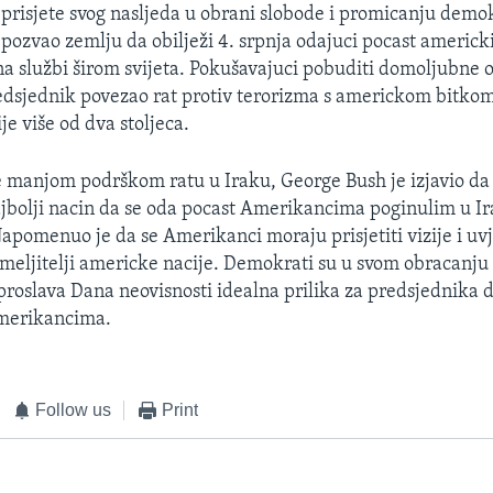
prisjete svog nasljeda u obrani slobode i promicanju demok
 pozvao zemlju da obilježi 4. srpnja odajuci pocast americ
 na službi širom svijeta. Pokušavajuci pobuditi domoljubne o
edsjednik povezao rat protiv terorizma s americkom bitkom
ije više od dva stoljeca.
e manjom podrškom ratu u Iraku, George Bush je izjavio da 
jbolji nacin da se oda pocast Amerikancima poginulim u Ir
apomenuo je da se Amerikanci moraju prisjetiti vizije i uvj
emeljitelji americke nacije. Demokrati su u svom obracanju
 proslava Dana neovisnosti idealna prilika za predsjednika d
Amerikancima.
Follow us
Print