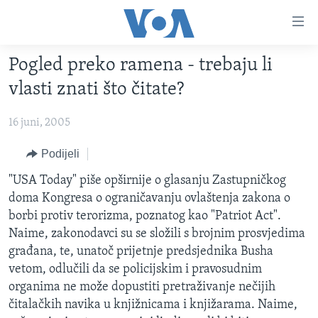
Linkovi
Pređi
na
Pogled preko ramena - trebaju li
glavni
TV PROGRAM
sadržaj
vlasti znati što čitate?
VIDEO
Pređi
na
16 juni, 2005
FOTOGRAFIJE DANA
glavnu
VIJESTI
Podijeli
navigaciju
Idi
NAUKA I TEHNOLOGIJA
SJEDINJENE AMERIČKE DRŽAVE
"USA Today" piše opširnije o glasanju Zastupničkog
na
doma Kongresa o ograničavanju ovlaštenja zakona o
SPECIJALNI PROJEKTI
BOSNA I HERCEGOVINA
pretragu
borbi protiv terorizma, poznatog kao "Patriot Act".
KORUPCIJA
SVIJET
Naime, zakonodavci su se složili s brojnim prosvjedima
građana, te, unatoč prijetnje predsjednika Busha
SLOBODA MEDIJA
vetom, odlučili da se policijskim i pravosudnim
ŽENSKA STRANA
organima ne može dopustiti pretraživanje nečijih
čitalačkih navika u knjižnicama i knjižarama. Naime,
IZBJEGLIČKA STRANA