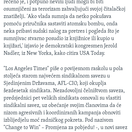
rečeno je, i potpuno nevini ljudi mogli bi biti
MAGAZIN
osumnjičeni za terorizam zahvaljujući svojoj čitalačkoj
O GLASU AMERIKE
znatiželji. 'Ako vlada sumnja da netko pokušava
pomoću priručnika sastaviti atomsku bombu, onda
neka pribavi sudski nalog za pretres i pogleda što je
Learning English
sumnjivac stvarno posudio iz knjižnice ili kupio u
knjižari,' izjavio je demokratski kongresmen Jerold
PRATITE NAS
Nadler, iz New Yorka, kako citira USA Today.
"Los Angeles Times" piše o povijesnom raskolu u pola
Jezici
stoljeća starom najvećem sindikalnom savezu u
Sjedinjenim Državama, AFL-CIO, koji okuplja
šezdesetak sindikata. Nezadovoljni čelništvom saveza,
predsjednici pet velikih sindikata osnovali su vlastiti
sindikalni savez, uz obećanje svojim članovima da će
nizom agresivnih i koordiniranih kampanja obnoviti
izblijedjelu moć radničkog pokreta. Pod nazivom
"Change to Win" – Promjena za pobjedu! -, u novi savez