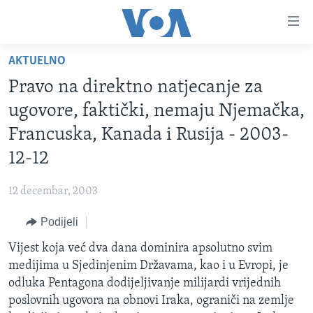
Linkovi
Pređi
na
AKTUELNO
glavni
TV PROGRAM
sadržaj
Pravo na direktno natjecanje za
VIDEO
Pređi
ugovore, faktički, nemaju Njemačka,
na
FOTOGRAFIJE DANA
Francuska, Kanada i Rusija - 2003-
glavnu
VIJESTI
navigaciju
12-12
Idi
NAUKA I TEHNOLOGIJA
SJEDINJENE AMERIČKE DRŽAVE
na
12 decembar, 2003
SPECIJALNI PROJEKTI
BOSNA I HERCEGOVINA
pretragu
Podijeli
KORUPCIJA
SVIJET
Vijest koja već dva dana dominira apsolutno svim
SLOBODA MEDIJA
medijima u Sjedinjenim Državama, kao i u Evropi, je
ŽENSKA STRANA
odluka Pentagona dodijeljivanje milijardi vrijednih
poslovnih ugovora na obnovi Iraka, ograniči na zemlje
IZBJEGLIČKA STRANA