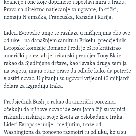
koalicije i one koje doprinose uspostavi mira u Iraku.
MAGAZIN
Pravo na direktno natjecanje za ugovore, faktički,
O GLASU AMERIKE
nemaju Njemačka, Francuska, Kanada i Rusija.
Learning English
Lideri Evropske unije se razilaze u mišljenjima oko ove
odluke - na današnjem samitu u Briselu, predsjednik
Evropske komisije Romano Prodi je oštro kritizirao
PRATITE NAS
američki potez, ali je britanski premijer Tony Blair
rekao da Sjedinjene države, kao i svaka druga zemlja
na svijetu, imaju puno pravo da odluče kako da potroše
Jezici
vlastiti novac. U pitanju su ugovori vrijedni 19 milijardi
dolara za izgradnju Iraka.
Predsjednik Bush je rekao da američki poreznici
očekuju da njihove novac ide zemljama čiji su vojnici
riskirali i riskiraju svoje života za oslobađanje Iraka.
Lideri Evropske unije , medjutim, traže od
Washingtona da ponovno razmotri tu odluku, koju su