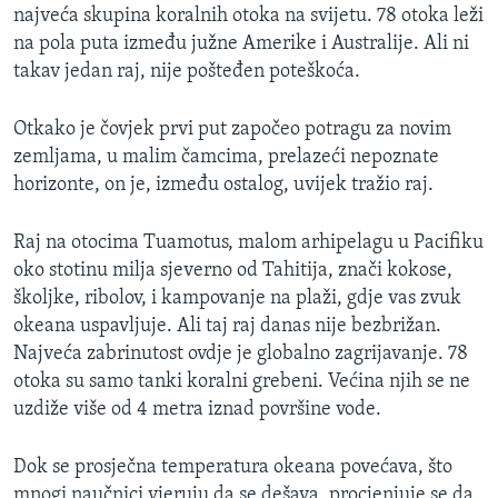
najveća skupina koralnih otoka na svijetu. 78 otoka leži
MAGAZIN
na pola puta između južne Amerike i Australije. Ali ni
O GLASU AMERIKE
takav jedan raj, nije pošteđen poteškoća.
Learning English
Otkako je čovjek prvi put započeo potragu za novim
zemljama, u malim čamcima, prelazeći nepoznate
PRATITE NAS
horizonte, on je, između ostalog, uvijek tražio raj.
Raj na otocima Tuamotus, malom arhipelagu u Pacifiku
oko stotinu milja sjeverno od Tahitija, znači kokose,
Jezici
školjke, ribolov, i kampovanje na plaži, gdje vas zvuk
okeana uspavljuje. Ali taj raj danas nije bezbrižan.
Najveća zabrinutost ovdje je globalno zagrijavanje. 78
otoka su samo tanki koralni grebeni. Većina njih se ne
uzdiže više od 4 metra iznad površine vode.
Dok se prosječna temperatura okeana povećava, što
mnogi naučnici vjeruju da se dešava, procjenjuje se da