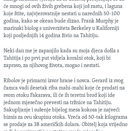
će mnogi od ovih živih grebena koji još rastu, i laguna
koje štite, najvjerovatnije nestati u narednih 50-100
godina, kako se okean bude dizao. Frank Murphy je
marinski biolog s univerziteta Berkeley u Kaliforniji
koji posljednjih 14 godina živio na Tahitiju.
Neki dan me je zapanjilo kada su moja djeca došla s
Tahitija i po prvi put vidjela koralni otok, koji bi
zapravo, za njihovog života, mogao i nestati.
Ribolov je primarni izvor hrane i novca. Gerard iz svog
čamca vadi desetak riba mahi-mahi koje će prodati na
svom otoku Fakarava, ili će ih teretni brod koji ide
jednom mjesečno prevesti na tržnice na Tahitiju.
Sakupljanje i sušenje bijelog mesa kokosa je najveći
biznis za ovu skupinu otoka. Vreća od 50-tak kilograma
se prodaje za 38 američkih dolara. Obitelj koja vrijedno