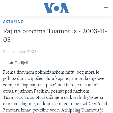
Linkovi
Pređi
na
AKTUELNO
glavni
TV PROGRAM
sadržaj
Raj na otocima Tuamotus - 2003-11-
VIDEO
Pređi
05
na
FOTOGRAFIJE DANA
glavnu
05 novembar, 2003
VIJESTI
navigaciju
Idi
Podijeli
NAUKA I TEHNOLOGIJA
SJEDINJENE AMERIČKE DRŽAVE
na
SPECIJALNI PROJEKTI
Prema drevnom polinežanskom mitu, bog mora je
BOSNA I HERCEGOVINA
pretragu
jednog dana započeo oluju koja je primorala dijelove
KORUPCIJA
SVIJET
zemlje da isplivaju na površinu i tako je nastao niz
SLOBODA MEDIJA
otoka u južnom Pacifiku poznat pod nazivom
Tuamotus. To su otoci sačinjeni od koralnih grebena
ŽENSKA STRANA
oko male lagune, od kojih se nijedan ne uzdiže više od
IZBJEGLIČKA STRANA
7 metara iznad površine vode. Arhipelag Tuamotu je