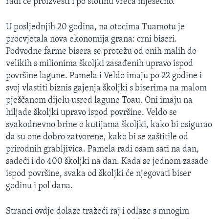
radi će proizvesti i po stotinu vreća mjesečno.
U posljednjih 20 godina, na otocima Tuamotu je
procvjetala nova ekonomija grana: crni biseri.
Podvodne farme bisera se protežu od onih malih do
velikih s milionima školjki zasađenih upravo ispod
površine lagune. Pamela i Veldo imaju po 22 godine i
svoj vlastiti biznis gajenja školjki s biserima na malom
pješčanom dijelu usred lagune Toau. Oni imaju na
hiljade školjki upravo ispod površine. Veldo se
svakodnevno brine o kutijama školjki, kako bi osigurao
da su one dobro zatvorene, kako bi se zaštitile od
prirodnih grabljivica. Pamela radi osam sati na dan,
sadeći i do 400 školjki na dan. Kada se jednom zasade
ispod površine, svaka od školjki će njegovati biser
godinu i pol dana.
Stranci ovdje dolaze tražeći raj i odlaze s mnogim