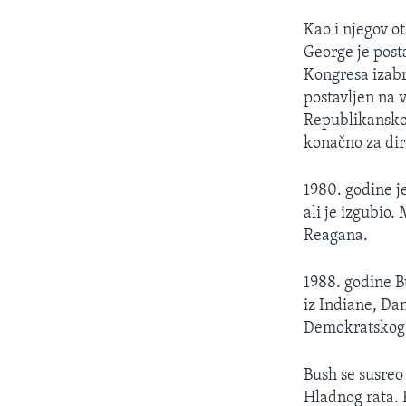
Kao i njegov ot
George je post
Kongresa izabr
postavljen na 
Republikanskog
konačno za dir
1980. godine j
ali je izgubio
Reagana.
1988. godine B
iz Indiane, D
Demokratskog 
Bush se susre
Hladnog rata. K