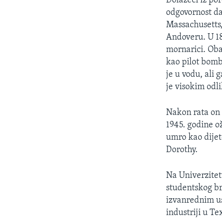
Dolazeći iz po
MAGAZIN
odgovornost da
O GLASU AMERIKE
Massachusetts,
Andoveru. U 18
mornarici. Oba
kao pilot bomb
je u vodu, ali
je visokim odl
Nakon rata on 
1945. godine ož
umro kao dijet
Dorothy.
Na Univerzitetu
studentskog br
izvanrednim us
industriji u Te