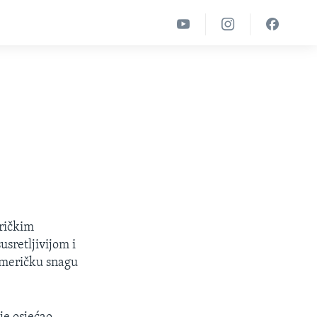
eričkim
usretljivijom i
Američku snagu