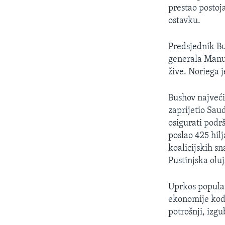
prestao postoj
ostavku.
Predsjednik B
generala Manue
žive. Noriega 
Bushov najveći
zaprijetio Saud
osigurati podr
poslao 425 hilj
koalicijskih s
Pustinjska olu
Uprkos popular
ekonomije kod 
potrošnji, izgu