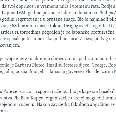
rodice sa tradicijom u politici, George Herbert Walker Bush 
 da svoj doprinos i u vremenu mira i vremenu rata. Rodjen
 12 juna 1924. godine postao je lider studenata na Phillip
 godini regrutovan je u oružane snage. Bio je najmladji pil
vio je 58 borbenih misija tokom Drugog svjetskog rata. U j
ardera sa torpedima pogodjen je od japanske protuzračne 
 ga je spasila jedna američka podmornica. Za svoj podvig u 
ikovanjem.
je svoju energiju okrenuo obrazovanju i podizanju porodic
enio je Barbaru Pierce. Imali su šestero djece, George, Robi
e, John, poznat kao Jeb - danasnji guverner Floride, zatim N
 Yale se isticao i u sportu i učenju, bio je kapetan baseball
atstva Phi Beta Kappa, organizacije u kojoj mogu biti samo
pjehom u učenju. Nakon završetka fakulteta angažirao se 
xasu.