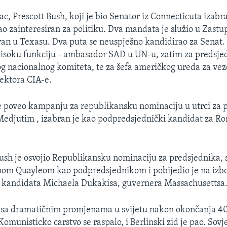
ac, Prescott Bush, koji je bio Senator iz Connecticuta izabr
ao zainteresiran za politiku. Dva mandata je služio u Zas
an u Texasu. Dva puta se neuspješno kandidirao za Senat.
visoku funkciju - ambasador SAD u UN-u, zatim za predsje
 nacionalnog komiteta, te za šefa američkog ureda za vez
ektora CIA-e.
e poveo kampanju za republikansku nominaciju u utrci za 
. Medjutim , izabran je kao podpredsjednički kandidat za R
ush je osvojio Republikansku nominaciju za predsjednika,
anom Quayleom kao podpredsjednikom i pobijedio je na izb
kandidata Michaela Dukakisa, guvernera Massachusettsa
o sa dramatičnim promjenama u svijetu nakon okončanja 4
omunisticko carstvo se raspalo, i Berlinski zid je pao. Sovje