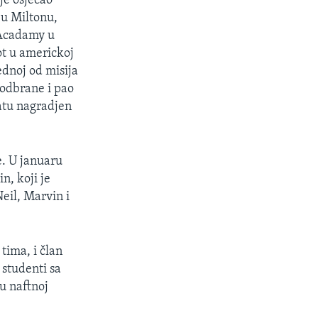
je osjećao
 u Miltonu,
s Acadamy u
ot u americkoj
ednoj od misija
odbrane i pao
ratu nagradjen
e. U januaru
n, koji je
eil, Marvin i
 tima, i član
 studenti sa
u naftnoj