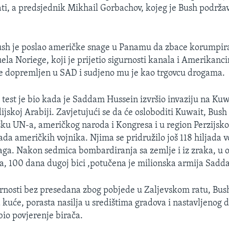
ati, a predsjednik Mikhail Gorbachov, kojeg je Bush podržav
ush je poslao američke snage u Panamu da zbace korumpir
la Noriege, koji je prijetio sigurnosti kanala i Amerikanc
je dopremljen u SAD i sudjeno mu je kao trgovcu drogama.
 test je bio kada je Saddam Hussein izvršio invaziju na Kuw
ijskoj Arabiji. Zavjetujući se da će osloboditi Kuwait, Bush
šku UN-a, američkog naroda i Kongresa i u region Perzijsko
ada američkih vojnika. Njima se pridružilo još 118 hiljada 
naga. Nakon sedmica bombardiranja sa zemlje i iz zraka, u o
ja, 100 dana dugoj bici ,potučena je milionska armija Sad
nosti bez presedana zbog pobjede u Zaljevskom ratu, Bush
kuće, porasta nasilja u središtima gradova i nastavljenog d
bio povjerenje birača.