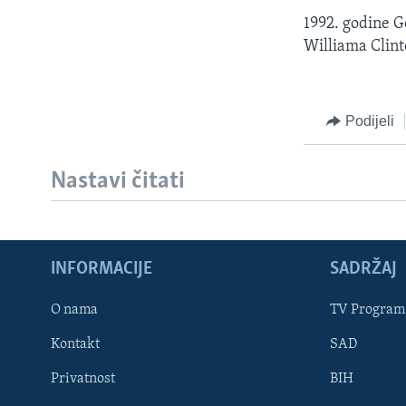
1992. godine G
Williama Clint
Podijeli
Nastavi čitati
INFORMACIJE
SADRŽAJ
Learning English
O nama
TV Program
Kontakt
SAD
PRATITE NAS
Privatnost
BIH