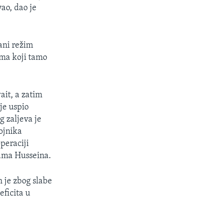
ao, dao je
ani režim
ima koji tamo
ait, a zatim
 je uspio
g zaljeva je
vojnika
peraciji
dama Husseina.
 je zbog slabe
eficita u