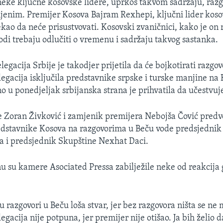
eke ključne kosovske lidere, uprkos takvom sadržaju, razg
njenim. Premijer Kosova Bajram Rexhepi, ključni lider kos
ekao da neće prisustvovati. Kosovski zvaničnici, kako je on 
odi trebaju odlučiti o vremenu i sadržaju takvog sastanka.
legacija Srbije je takodjer prijetila da će bojkotirati razgo
legacija isključila predstavnike srpske i turske manjine na
 u ponedjeljak srbijanska strana je prihvatila da učestvuj
e Zoran Živković i zamjenik premijera Nebojša Čović predv
edstavnike Kosova na razgovorima u Beču vode predsjednik
 i predsjednik Skupštine Nexhat Daci.
su kamere Asociated Pressa zabilježile neke od reakcija
 razgovori u Beču loša stvar, jer bez razgovora ništa se ne 
egacija nije potpuna, jer premijer nije otišao. Ja bih želio d