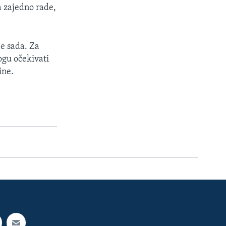
ma zajedno rade,
je sada. Za
mogu očekivati
ine.