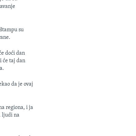
šavanje
a štampu su
rane.
će doći dan
 će taj dan
a.
ekao da je ovaj
a regiona, i ja
 ljudi na