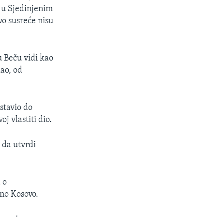
u u Sjedinjenim
vo susreće nisu
u Beču vidi kao
ao, od
stavio do
j vlastiti dio.
 da utvrdi
 o
no Kosovo.