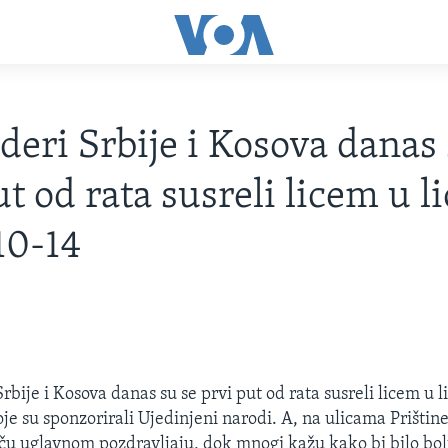
ideri Srbije i Kosova danas
t od rata susreli licem u li
10-14
3
Srbije i Kosova danas su se prvi put od rata susreli licem u l
je su sponzorirali Ujedinjeni narodi. A, na ulicama Prištine
ču uglavnom pozdravljaju, dok mnogi kažu kako bi bilo bol