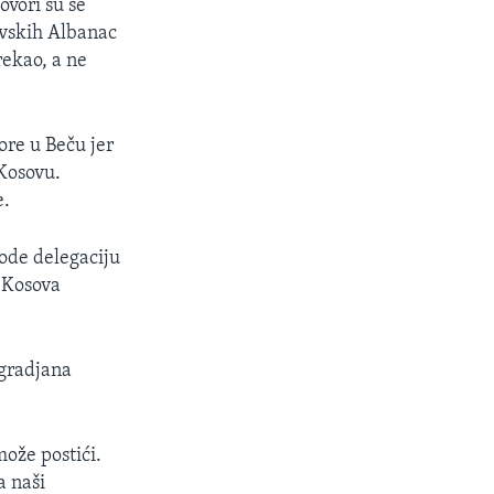
ovori su se
ovskih Albanac
rekao, a ne
vore u Beču jer
 Kosovu.
e.
ode delegaciju
 Kosova
 gradjana
može postići.
a naši