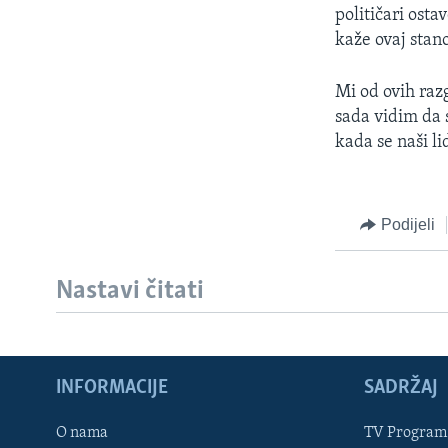
političari osta
kaže ovaj stano
Mi od ovih raz
sada vidim da s
kada se naši li
Podijeli
Nastavi čitati
INFORMACIJE
SADRŽAJ
Learning English
O nama
TV Program