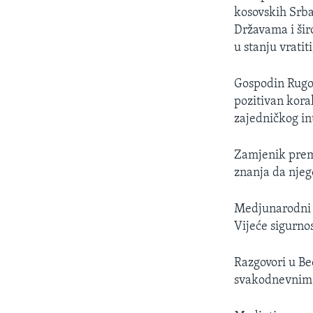
kosovskih Srba
Državama i šir
u stanju vratiti
Gospodin Rugov
pozitivan kora
zajedničkog int
Zamjenik premi
znanja da njego
Medjunarodni m
Vijeće sigurno
Razgovori u Be
svakodnevnim 