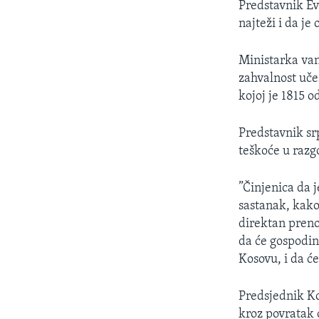
Predstavnik Ev
najteži i da je
Ministarka van
zahvalnost učes
kojoj je 1815 
Predstavnik sr
teškoće u razg
”Činjenica da j
sastanak, kako 
direktan preno
da će gospodin
Kosovu, i da ć
Predsjednik Ko
kroz povratak 