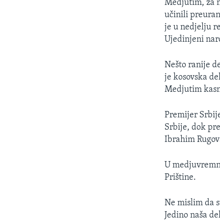
Medjutim, za n
učinili preura
je u nedjelju r
Ujedinjeni nar
Nešto ranije de
je kosovska de
Medjutim kasno
Premijer Srbij
Srbije, dok pr
Ibrahim Rugova
U medjuvremnu 
Prištine.
Ne mislim da su
Jedino naša del