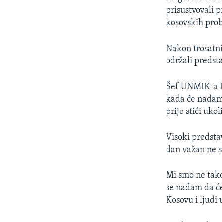
MAGAZIN
prisustvovali p
O GLASU AMERIKE
kosovskih pro
Nakon trosatni
održali predst
Šef UNMIK-a Ha
kada će nadam 
prije stići uk
Visoki predstav
dan važan ne sa
Mi smo ne tako
se nadam da će
Kosovu i ljudi