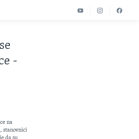
 se
ce -
ice na
, stanovnici
je da su