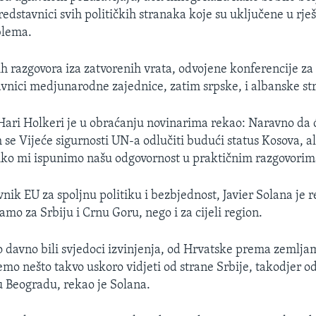
redstavnici svih političkih stranaka koje su uključene u rje
blema.
h razgovora iza zatvorenih vrata, odvojene konferencije z
avnici medjunarodne zajednice, zatim srpske, i albanske st
ri Holkeri je u obraćanju novinarima rekao: Naravno da 
se Vijeće sigurnosti UN-a odlučiti budući status Kosova, ali
oliko mi ispunimo našu odgovornost u praktičnim razgovorim
nik EU za spoljnu politiku i bezbjednost, Javier Solana je r
mo za Srbiju i Crnu Goru, nego i za cijeli region.
 davno bili svjedoci izvinjenja, od Hrvatske prema zemljam
mo nešto takvo uskoro vidjeti od strane Srbije, takodjer od
 u Beogradu, rekao je Solana.