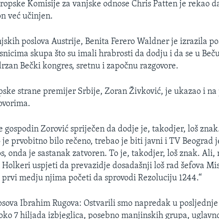
ropske Komisije za vanjske odnose Chris Patten je rekao da
 on već učinjen.
jskih poslova Austrije, Benita Ferero Waldner je izrazila p
nicima skupa što su imali hrabrosti da dodju i da se u Beču,
odrzan Bečki kongres, sretnu i započnu razgovore.
pske strane premijer Srbije, Zoran Živković, je ukazao i na
ovorima.
e gospodin Zorović spriječen da dodje je, takodjer, loš znak
je prvobitno bilo rečeno, trebao je biti javni i TV Beograd 
s, onda je sastanak zatvoren. To je, takodjer, loš znak. Ali
 Holkeri uspjeti da prevazidje dosadašnji loš rad šefova Mi
e prvi medju njima početi da sprovodi Rezoluciju 1244.“
sova Ibrahim Rugova: Ostvarili smo napredak u posljednje 
oko 7 hiljada izbjeglica, posebno manjinskih grupa, uglav