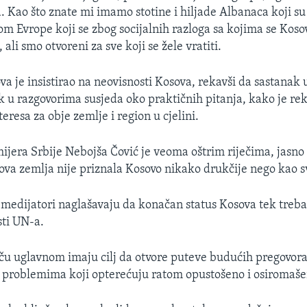
. Kao što znate mi imamo stotine i hiljade Albanaca koji s
om Evrope koji se zbog socijalnih razloga sa kojima se Koso
, ali smo otvoreni za sve koji se žele vratiti.
a je insistirao na neovisnosti Kosova, rekavši da sastanak 
k u razgovorima susjeda oko praktičnih pitanja, kako je rek
eresa za obje zemlje i region u cjelini.
jera Srbije Nebojša Čović je veoma oštrim riječima, jasno 
va zemlja nije priznala Kosovo nikako drukčije nego kao svo
edijatori naglašavaju da konačan status Kosova tek treba
sti UN-a.
ču uglavnom imaju cilj da otvore puteve budućih pregovora
problemima koji opterećuju ratom opustošeno i osiromaše