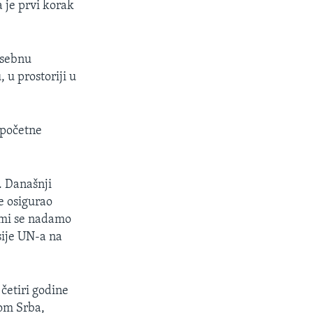
 je prvi korak
osebnu
 u prostoriji u
 početne
. Današnji
je osigurao
, mi se nadamo
sije UN-a na
četiri godine
nom Srba,