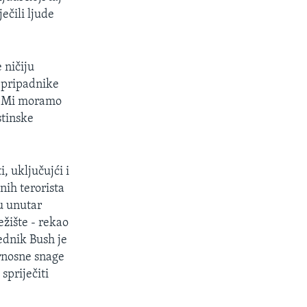
ečili ljude
 ničiju
i pripadnike
e. Mi moramo
stinske
.
, uključujći i
nih terorista
u unutar
ežište - rekao
ednik Bush je
urnosne snage
 spriječiti