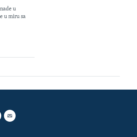
i nade u
e u miru sa