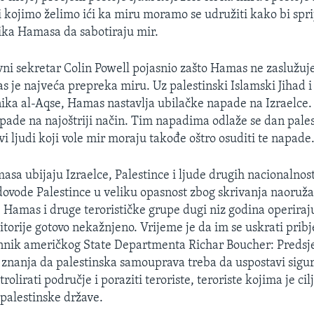
i kojimo želimo ići ka miru moramo se udružiti kako bi sprij
ika Hamasa da sabotiraju mir.
ni sekretar Colin Powell pojasnio zašto Hamas ne zaslužuje
 je najveća prepreka miru. Uz palestinski Islamski Jihad 
ika al-Aqse, Hamas nastavlja ubilačke napade na Izraelc
apade na najoštriji način. Tim napadima odlaže se dan pale
vi ljudi koji vole mir moraju takođe oštro osuditi te napade
sa ubijaju Izraelce, Palestince i ljude drugih nacionalnosti
ovode Palestince u veliku opasnost zbog skrivanja naoruža
 Hamas i druge terorističke grupe dugi niz godina operiraj
itorije gotovo nekažnjeno. Vrijeme je da im se uskrati pribj
nnik američkog State Departmenta Richar Boucher: Predsj
o znanja da palestinska samouprava treba da uspostavi sig
olirati područje i poraziti teroriste, teroriste kojima je cilj
 palestinske države.