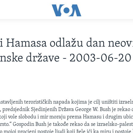
 Hamasa odlažu dan neovi
inske države - 2003-06-20
tavljenih terorističkih napada kojima je cilj uništiti izrae
, predsjednik Sjedinjenih Država George W. Bush je rekao 
ni koji vole slobodu i mir moraju prema Hamasu i drugim ubi
čvrsto.“ Gospodin Bush je takođe rekao da se izraelsko-pales
o mojoj procjeni postoje ljudi koji žele ići ka miru i postoje l