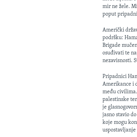
MAGAZIN
mir ne žele. M
O GLASU AMERIKE
poput pripadn
Američki držav
podršku: Hamas
Brigade mučen
osuđivati te n
nezavisnosti. S
Pripadnici Hama
Amerikance i d
među civilima.
palestinske ter
je glasnogovor
jasno stavio d
koje mogu kontr
uspostavljanje