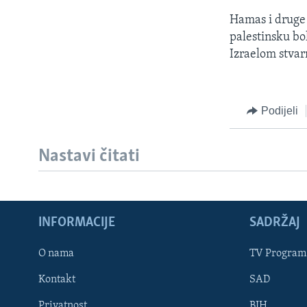
Hamas i druge p
palestinsku bo
Izraelom stvar
Podijeli
Nastavi čitati
INFORMACIJE
SADRŽAJ
Learning English
O nama
TV Program
Kontakt
SAD
PRATITE NAS
Privatnost
BIH