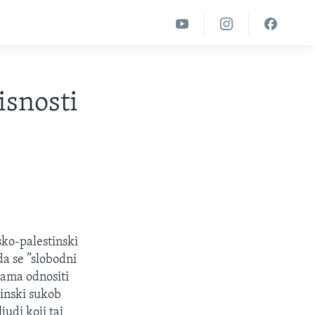
snosti
lsko-palestinski
da se ”slobodni
cama odnositi
tinski sukob
judi koji taj