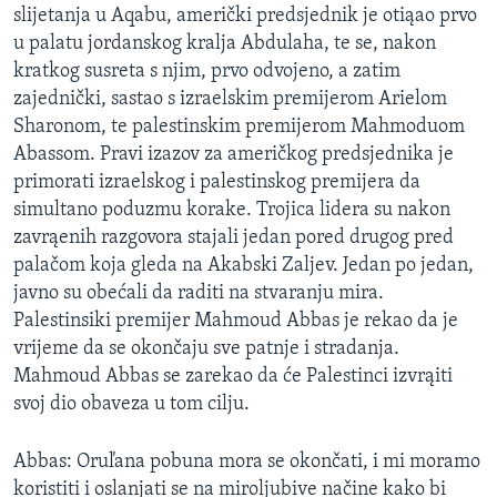
slijetanja u Aqabu, američki predsjednik je otiąao prvo
MAGAZIN
u palatu jordanskog kralja Abdulaha, te se, nakon
O GLASU AMERIKE
kratkog susreta s njim, prvo odvojeno, a zatim
zajednički, sastao s izraelskim premijerom Arielom
Learning English
Sharonom, te palestinskim premijerom Mahmoduom
Abassom. Pravi izazov za američkog predsjednika je
PRATITE NAS
primorati izraelskog i palestinskog premijera da
simultano poduzmu korake. Trojica lidera su nakon
zavrąenih razgovora stajali jedan pored drugog pred
palačom koja gleda na Akabski Zaljev. Jedan po jedan,
Jezici
javno su obećali da raditi na stvaranju mira.
Palestinsiki premijer Mahmoud Abbas je rekao da je
vrijeme da se okončaju sve patnje i stradanja.
Mahmoud Abbas se zarekao da će Palestinci izvrąiti
svoj dio obaveza u tom cilju.
Abbas: Oruľana pobuna mora se okončati, i mi moramo
koristiti i oslanjati se na miroljubive načine kako bi