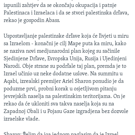
ispunili zahtjev da se okončaju okupacija i patnje
Palestinaca i Izraelaca i da se stvori palestinska drľava,
rekao je gospodin Abass.
Uspostavljanje palestinske drľave koja će ľivjeti u miru
sa Izraelom - konačni je cilj Mape puta ka miru, kako
se naziva novi medjunarodni plan kojeg su sačinile
Sjedinjene Drľave, Evropska Unija, Rusija i Ujedinjeni
Narodi. Obje strane su podrľale taj plan, premda je to
Izrael učinio uz neke dodatne uslove. Na summitu u
Aqabi, izrealski premijer Ariel Sharon ponudio je da
poduzme prvi, probni korak u osjetljivom pitanju
jevrejskih naselja na palestinskim teritorijama. On je
rekao da će ukloniti sva takva naselja koja su na
Zapadnoj Obali i u Pojasu Gaze izgradjena bez dozvole
izraelske vlade.
Sharon: ®elim da joą jednom naglasim da je Izrael