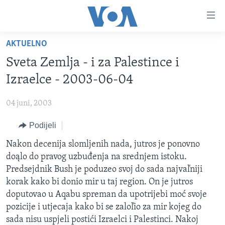
Linkovi
Pređi
na
AKTUELNO
glavni
TV PROGRAM
sadržaj
Sveta Zemlja - i za Palestince i
VIDEO
Pređi
Izraelce - 2003-06-04
na
FOTOGRAFIJE DANA
glavnu
04 juni, 2003
VIJESTI
navigaciju
Idi
Podijeli
NAUKA I TEHNOLOGIJA
SJEDINJENE AMERIČKE DRŽAVE
na
SPECIJALNI PROJEKTI
Nakon decenija slomljenih nada, jutros je ponovno
BOSNA I HERCEGOVINA
pretragu
doąlo do pravog uzbuđenja na srednjem istoku.
KORUPCIJA
SVIJET
Predsejdnik Bush je poduzeo svoj do sada najvaľniji
SLOBODA MEDIJA
korak kako bi donio mir u taj region. On je jutros
doputovao u Aqabu spreman da upotrijebi moć svoje
ŽENSKA STRANA
pozicije i utjecaja kako bi se zaloľio za mir kojeg do
IZBJEGLIČKA STRANA
sada nisu uspjeli postići Izraelci i Palestinci. Nakoj