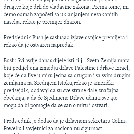
druątvo koje drľi do vladavine zakona. Prema tome, mi
ćemo odmah započeti sa uklanjanjem nezakonitih
naselja, rekao je premijer Sharon.
Predsjednik Bush je sasluąao izjave dvojice premijera i
rekao da je ostvaren napredak.
Bush: Svi ovdje danas dijele isti cilj - Sveta Zemlja mora
biti podijeljena izmedju drľave Palestine i drľave Izrael,
koje će da ľive u miru jedna sa drugom i sa svim drugim
zemljama na Srednjem Istoku,rekao je američki
predsejdik, dodavąi da su sve strane dale značajna
obećanja, a da će Sjedinjene Drľave učiniti sve ąto
mogu da bi pomogle da se san o miru i ostvari.
Predsjednik je dodao da je drľavnom sekretaru Colinu
Powellu i savjetnici za nacionalnu sigurnost